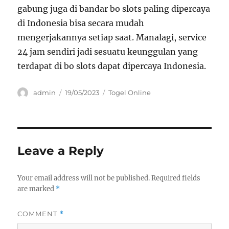
gabung juga di bandar bo slots paling dipercaya
di Indonesia bisa secara mudah
mengerjakannya setiap saat. Manalagi, service
24 jam sendiri jadi sesuatu keunggulan yang
terdapat di bo slots dapat dipercaya Indonesia.
Author
Posted
Categories
admin
19/05/2023
Togel Online
on
Leave a Reply
Your email address will not be published.
Required fields
are marked
*
COMMENT
*