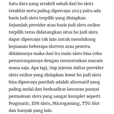
Satu data yang atraktif sekali dari bo slots
terakhir serta paling dipercaya 2023 yaitu ada
basis judi slots terpilih yang disiapkan.
Sejumlah provider atau basis judi slots online
terpilih terus didatangkan situs bo judi slots
dapat dipercaya tak lain untuk mendukung
kepuasan beberapa slotters atau peserta
didalamnya maka dari itu main slots bisa coba
peruntungannya dengan memutuskan macam
mana saja. Apa lagi, tiap jejeran daftar provider
slots online yang disiapkan lewat bo judi slots
bisa dipercaya pastilah adalah alternatif yang
paling andal dan berkualitas lantaran punyai
permainan slots yang sangat komplet seperti
Pragmatic, IDN slots, Microgaming, TTG Slot
dan banyak yang lain.