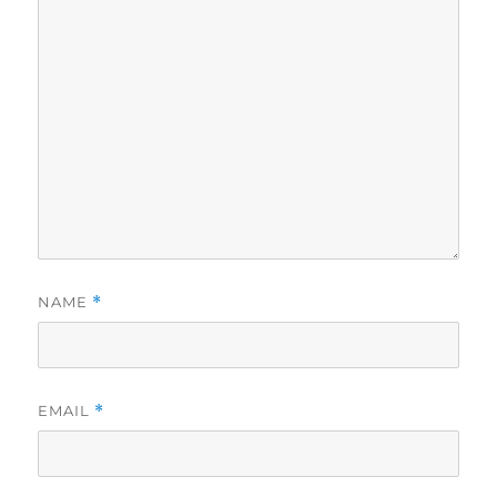
NAME
*
EMAIL
*