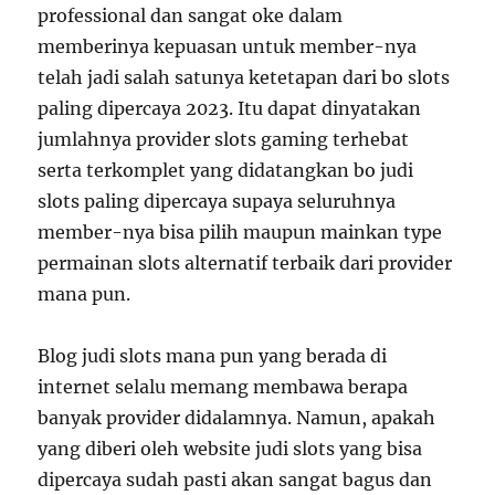
professional dan sangat oke dalam
memberinya kepuasan untuk member-nya
telah jadi salah satunya ketetapan dari bo slots
paling dipercaya 2023. Itu dapat dinyatakan
jumlahnya provider slots gaming terhebat
serta terkomplet yang didatangkan bo judi
slots paling dipercaya supaya seluruhnya
member-nya bisa pilih maupun mainkan type
permainan slots alternatif terbaik dari provider
mana pun.
Blog judi slots mana pun yang berada di
internet selalu memang membawa berapa
banyak provider didalamnya. Namun, apakah
yang diberi oleh website judi slots yang bisa
dipercaya sudah pasti akan sangat bagus dan