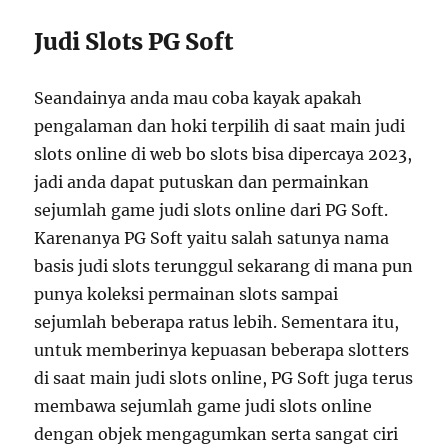
Judi Slots PG Soft
Seandainya anda mau coba kayak apakah
pengalaman dan hoki terpilih di saat main judi
slots online di web bo slots bisa dipercaya 2023,
jadi anda dapat putuskan dan permainkan
sejumlah game judi slots online dari PG Soft.
Karenanya PG Soft yaitu salah satunya nama
basis judi slots terunggul sekarang di mana pun
punya koleksi permainan slots sampai
sejumlah beberapa ratus lebih. Sementara itu,
untuk memberinya kepuasan beberapa slotters
di saat main judi slots online, PG Soft juga terus
membawa sejumlah game judi slots online
dengan objek mengagumkan serta sangat ciri