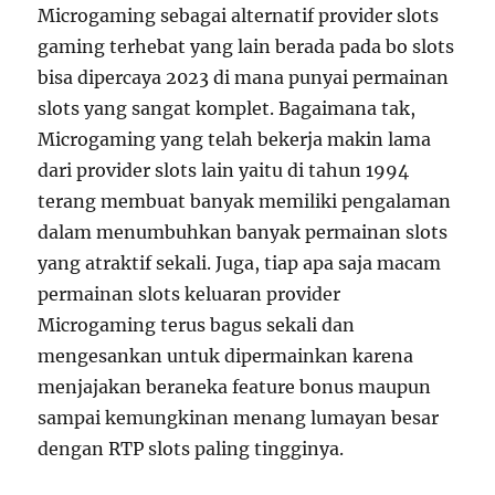
Microgaming sebagai alternatif provider slots
gaming terhebat yang lain berada pada bo slots
bisa dipercaya 2023 di mana punyai permainan
slots yang sangat komplet. Bagaimana tak,
Microgaming yang telah bekerja makin lama
dari provider slots lain yaitu di tahun 1994
terang membuat banyak memiliki pengalaman
dalam menumbuhkan banyak permainan slots
yang atraktif sekali. Juga, tiap apa saja macam
permainan slots keluaran provider
Microgaming terus bagus sekali dan
mengesankan untuk dipermainkan karena
menjajakan beraneka feature bonus maupun
sampai kemungkinan menang lumayan besar
dengan RTP slots paling tingginya.