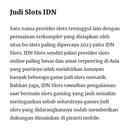
Judi Slots IDN
Satu nama provider slots terunggul lain dengan
permainan terkomplet yang disiapkan oleh
situs bo slots paling dipercaya 2023 yaitu IDN
Slots. IDN Slots sendiri yakni provider slots
online paling besar dan amat terpenting di Asia
yang pastinya udah melahirkan lumayan
banyak beberapa game judi slots menarik.
Bahkan juga, IDN Slots tawarkan pengalaman
saat bermain slots gaming yang jauh semakin
meringankan sebab seluruhnya games judi
slots yang didatangkannya sudah memberikan
dukungan dimainkan di piranti mobile.