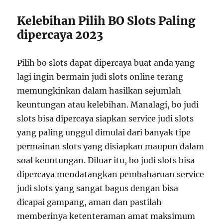
Kelebihan Pilih BO Slots Paling
dipercaya 2023
Pilih bo slots dapat dipercaya buat anda yang
lagi ingin bermain judi slots online terang
memungkinkan dalam hasilkan sejumlah
keuntungan atau kelebihan. Manalagi, bo judi
slots bisa dipercaya siapkan service judi slots
yang paling unggul dimulai dari banyak tipe
permainan slots yang disiapkan maupun dalam
soal keuntungan. Diluar itu, bo judi slots bisa
dipercaya mendatangkan pembaharuan service
judi slots yang sangat bagus dengan bisa
dicapai gampang, aman dan pastilah
memberinya ketenteraman amat maksimum