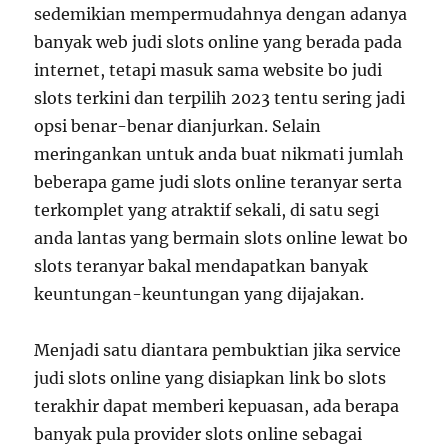
sedemikian mempermudahnya dengan adanya
banyak web judi slots online yang berada pada
internet, tetapi masuk sama website bo judi
slots terkini dan terpilih 2023 tentu sering jadi
opsi benar-benar dianjurkan. Selain
meringankan untuk anda buat nikmati jumlah
beberapa game judi slots online teranyar serta
terkomplet yang atraktif sekali, di satu segi
anda lantas yang bermain slots online lewat bo
slots teranyar bakal mendapatkan banyak
keuntungan-keuntungan yang dijajakan.
Menjadi satu diantara pembuktian jika service
judi slots online yang disiapkan link bo slots
terakhir dapat memberi kepuasan, ada berapa
banyak pula provider slots online sebagai