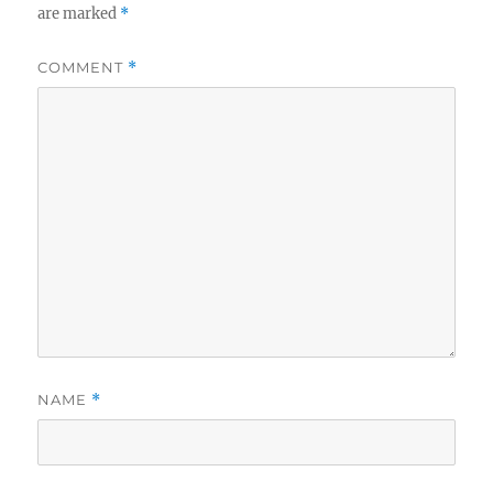
are marked
*
COMMENT
*
NAME
*