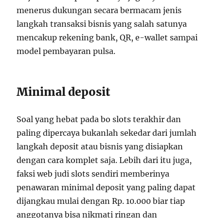
menerus dukungan secara bermacam jenis
langkah transaksi bisnis yang salah satunya
mencakup rekening bank, QR, e-wallet sampai
model pembayaran pulsa.
Minimal deposit
Soal yang hebat pada bo slots terakhir dan
paling dipercaya bukanlah sekedar dari jumlah
langkah deposit atau bisnis yang disiapkan
dengan cara komplet saja. Lebih dari itu juga,
faksi web judi slots sendiri memberinya
penawaran minimal deposit yang paling dapat
dijangkau mulai dengan Rp. 10.000 biar tiap
anggotanya bisa nikmati ringan dan