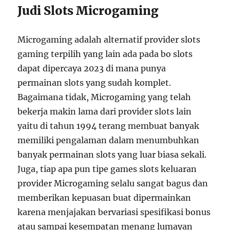
Judi Slots Microgaming
Microgaming adalah alternatif provider slots
gaming terpilih yang lain ada pada bo slots
dapat dipercaya 2023 di mana punya
permainan slots yang sudah komplet.
Bagaimana tidak, Microgaming yang telah
bekerja makin lama dari provider slots lain
yaitu di tahun 1994 terang membuat banyak
memiliki pengalaman dalam menumbuhkan
banyak permainan slots yang luar biasa sekali.
Juga, tiap apa pun tipe games slots keluaran
provider Microgaming selalu sangat bagus dan
memberikan kepuasan buat dipermainkan
karena menjajakan bervariasi spesifikasi bonus
atau sampai kesempatan menang lumayan