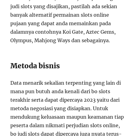
judi slots yang disajikan, pastilah ada sekian
banyak alternatif permainan slots online
pujaan yang dapat anda memainkan pada
dalamnya contohnya Koi Gate, Aztec Gems,
Olympus, Mahjong Ways dan sebagainya.
Metoda bisnis
Data menarik sekalian terpenting yang lain di
mana pun butuh anda kenali dari bo slots
terakhir serta dapat dipercaya 2023 yaitu dari
metoda negosiasi yang disiapkan. Untuk
mendukung keluasaan maupun keamanan tiap
peserta dalam nikmati perjudian slots online,
bo judi slots dapat dipercaya juga nyata terus-