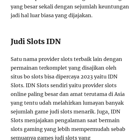
yang besar sekali dengan sejumlah keuntungan
jadi hal luar biasa yang dijajakan.
Judi Slots IDN
Satu nama provider slots terbaik lain dengan
permainan terkomplet yang disajikan oleh
situs bo slots bisa dipercaya 2023 yaitu IDN
Slots. IDN Slots sendiri yaitu provider slots
online paling besar dan amat terutama di Asia
yang tentu udah melahirkan lumayan banyak
sejumlah game judi slots menarik. Juga, IDN
Slots menjajakan pengalaman saat bermain
slots gaming yang lebih mempermudah sebab
semuanya games judi slots yang