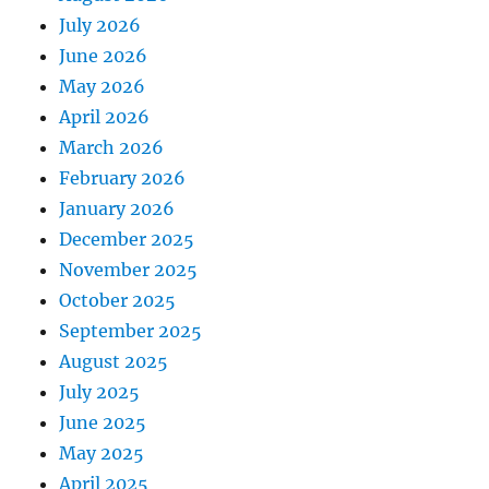
July 2026
June 2026
May 2026
April 2026
March 2026
February 2026
January 2026
December 2025
November 2025
October 2025
September 2025
August 2025
July 2025
June 2025
May 2025
April 2025