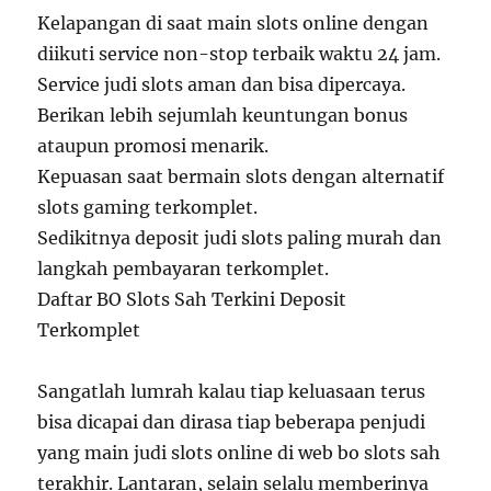
Kelapangan di saat main slots online dengan
diikuti service non-stop terbaik waktu 24 jam.
Service judi slots aman dan bisa dipercaya.
Berikan lebih sejumlah keuntungan bonus
ataupun promosi menarik.
Kepuasan saat bermain slots dengan alternatif
slots gaming terkomplet.
Sedikitnya deposit judi slots paling murah dan
langkah pembayaran terkomplet.
Daftar BO Slots Sah Terkini Deposit
Terkomplet
Sangatlah lumrah kalau tiap keluasaan terus
bisa dicapai dan dirasa tiap beberapa penjudi
yang main judi slots online di web bo slots sah
terakhir. Lantaran, selain selalu memberinya