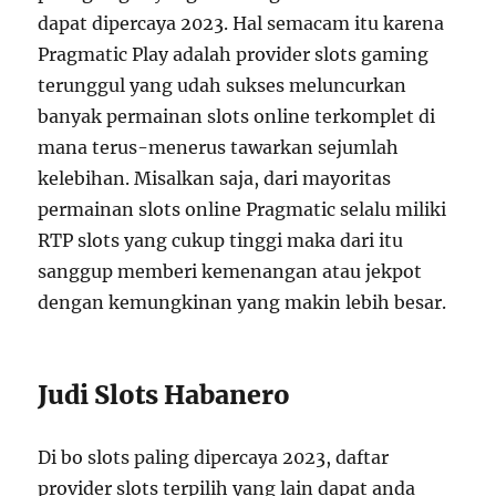
dapat dipercaya 2023. Hal semacam itu karena
Pragmatic Play adalah provider slots gaming
terunggul yang udah sukses meluncurkan
banyak permainan slots online terkomplet di
mana terus-menerus tawarkan sejumlah
kelebihan. Misalkan saja, dari mayoritas
permainan slots online Pragmatic selalu miliki
RTP slots yang cukup tinggi maka dari itu
sanggup memberi kemenangan atau jekpot
dengan kemungkinan yang makin lebih besar.
Judi Slots Habanero
Di bo slots paling dipercaya 2023, daftar
provider slots terpilih yang lain dapat anda