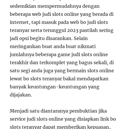
sedemikian mempermudahnya dengan
beberapa web judi slots online yang berada di
internet, tapi masuk pada web bo judi slots
teranyar serta terunggul 2023 pastilah sering
jadi opsi begitu disarankan. Selain
meringankan buat anda buat nikmati
jumlahnya beberapa game judi slots online
terakhir dan terkomplet yang bagus sekali, di
satu segi anda juga yang bermain slots online
lewat bo slots teranyar bakal mendapatkan
banyak keuntungan-keuntungan yang
dijajakan.
Menjadi satu diantaranya pembuktian jika
service judi slots online yang disiapkan link bo
slots teranyar dapat memberikan kepuasan,