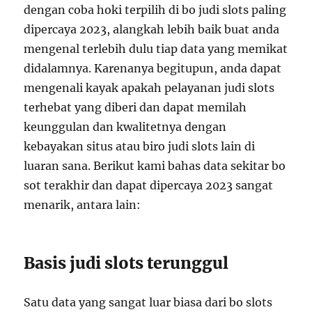
dengan coba hoki terpilih di bo judi slots paling
dipercaya 2023, alangkah lebih baik buat anda
mengenal terlebih dulu tiap data yang memikat
didalamnya. Karenanya begitupun, anda dapat
mengenali kayak apakah pelayanan judi slots
terhebat yang diberi dan dapat memilah
keunggulan dan kwalitetnya dengan
kebayakan situs atau biro judi slots lain di
luaran sana. Berikut kami bahas data sekitar bo
sot terakhir dan dapat dipercaya 2023 sangat
menarik, antara lain:
Basis judi slots terunggul
Satu data yang sangat luar biasa dari bo slots