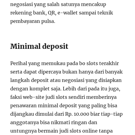
negosiasi yang salah satunya mencakup
rekening bank, QR, e-wallet sampai teknik
pembayaran pulsa.
Minimal deposit
Perihal yang memukau pada bo slots terakhir
serta dapat dipercaya bukan hanya dari banyak
langkah deposit atau negosiasi yang disiapkan
dengan komplet saja. Lebih dari pada itu juga,
faksi web-site judi slots sendiri memberinya
penawaran minimal deposit yang paling bisa
dijangkau dimulai dari Rp. 10.000 biar tiap-tiap
anggotanya bisa nikmati ringan dan
untungnya bermain judi slots online tanpa