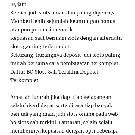
24 jam.
Service judi slots aman dan paling dipercaya.
Memberi lebih sejumlah keuntungan bonus
ataupun promosi menarik.
Kepuasan saat bermain slots dengan alternatif
slots gaming terkomplet.
Sekurang-kurangnya deposit judi slots paling
murah bersama cara pembayaran terkomplet.
Daftar BO Slots Sah Terakhir Deposit
Terkomplet
Amatlah lumrah jika tiap-tiap kelapangan
selalu bisa didapat serta dirasa tiap banyak
penjudi yang main judi slots online pada web
bo slots sah terkini. Lantaran, selain selalu
memberinya kepuasan dengan opsi beberapa