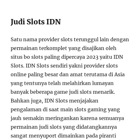
Judi Slots IDN
Satu nama provider slots terunggul lain dengan
permainan terkomplet yang disajikan oleh
situs bo slots paling dipercaya 2023 yaitu IDN
Slots. IDN Slots sendiri yakni provider slots
online paling besar dan amat terutama di Asia
yang tentunya telah melahirkan lumayan
banyak beberapa game judi slots menarik.
Bahkan juga, IDN Slots menjajakan
pengalaman di saat main slots gaming yang
jauh semakin meringankan karena semuanya
permainan judi slots yang didatangkannya
sangat menyuport dimainkan pada piranti