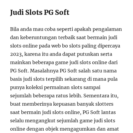
Judi Slots PG Soft
Bila anda mau coba seperti apakah pengalaman
dan keberuntungan terbaik saat bermain judi
slots online pada web bo slots paling dipercaya
2023, karena itu anda dapat putuskan serta
mainkan beberapa game judi slots online dari
PG Soft. Masalahnya PG Soft salah satu nama
basis judi slots terpilih sekarang di mana pula
punya koleksi permainan slots sampai
sejumlah beberapa ratus lebih. Sementara itu,
buat memberinya kepuasan banyak slotters
saat bermain judi slots online, PG Soft lantas
selalu mengangkut sejumlah game judi slots
online dengan objek mengagumkan dan amat