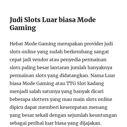
Judi Slots Luar biasa Mode
Gaming
Hebat Mode Gaming merupakan provider judi
slots online yang sudah berkembang sangat
cepat jadi vendor atau penyedia permainan
slots paling besar lantaran jumlah banyaknya
permainan slots yang didatangkan. Nama Luar
biasa Mode Gaming atau TTG Slot kadang
menjadi salah satunya yang banyak dicari
beberapa slotters yang mau main slots online
dipicu dapat memberi kesempatan menang
yang besar sekali dengan sejumlah keuntungan
sebagai perihal luar biasa yang dijajakan.