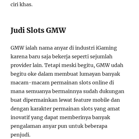
ciri khas.
Judi Slots GMW
GMW ialah nama anyar di industri iGaming
karena baru saja bekerja seperti sejumlah
provider lain. Tetapi meski begitu, GMW udah
begitu oke dalam membuat lumayan banyak
macam-macam permainan slots online di
mana semuanya bermainnya sudah dukungan
buat dipermainkan lewat feature mobile dan
dengan karakter permainan slots yang amat
inovatif yang dapat memberinya banyak
pengalaman anyar pun untuk beberapa
penjudi.