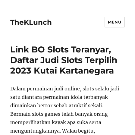
TheKLunch
MENU
Link BO Slots Teranyar,
Daftar Judi Slots Terpilih
2023 Kutai Kartanegara
Dalam permainan judi online, slots selalu jadi
satu diantara permainan idola terbanyak
dimainkan bettor sebab atraktif sekali.
Bermain slots games telah banyak orang
memperlihatkan kayak apa suka serta
menguntungkannya. Walau begitu,