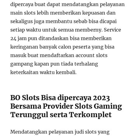
dipercaya buat dapat mendatangkan pelayanan
main slots lebih memberikan kepuasan dan
sekaligus juga membantu sebab bisa dicapai
setiap waktu untuk semua memberny. Service
24 jam pun ditandaskan bisa memberikan
keringanan banyak calon peserta yang bisa
masuk buat mendaftarkan account slots
gampang kapan pun tiada terhalang
keterkaitan waktu kembali.
BO Slots Bisa dipercaya 2023
Bersama Provider Slots Gaming
Terunggul serta Terkomplet
Mendatangkan pelayanan judi slots yang