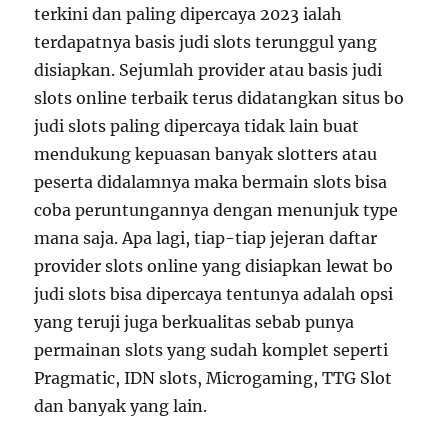
terkini dan paling dipercaya 2023 ialah
terdapatnya basis judi slots terunggul yang
disiapkan. Sejumlah provider atau basis judi
slots online terbaik terus didatangkan situs bo
judi slots paling dipercaya tidak lain buat
mendukung kepuasan banyak slotters atau
peserta didalamnya maka bermain slots bisa
coba peruntungannya dengan menunjuk type
mana saja. Apa lagi, tiap-tiap jejeran daftar
provider slots online yang disiapkan lewat bo
judi slots bisa dipercaya tentunya adalah opsi
yang teruji juga berkualitas sebab punya
permainan slots yang sudah komplet seperti
Pragmatic, IDN slots, Microgaming, TTG Slot
dan banyak yang lain.