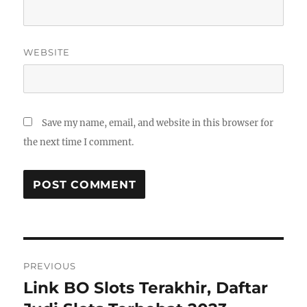
WEBSITE
Save my name, email, and website in this browser for
the next time I comment.
Post
PREVIOUS
navigation
Link BO Slots Terakhir, Daftar
Previous
post: