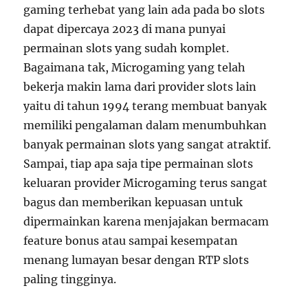
gaming terhebat yang lain ada pada bo slots
dapat dipercaya 2023 di mana punyai
permainan slots yang sudah komplet.
Bagaimana tak, Microgaming yang telah
bekerja makin lama dari provider slots lain
yaitu di tahun 1994 terang membuat banyak
memiliki pengalaman dalam menumbuhkan
banyak permainan slots yang sangat atraktif.
Sampai, tiap apa saja tipe permainan slots
keluaran provider Microgaming terus sangat
bagus dan memberikan kepuasan untuk
dipermainkan karena menjajakan bermacam
feature bonus atau sampai kesempatan
menang lumayan besar dengan RTP slots
paling tingginya.