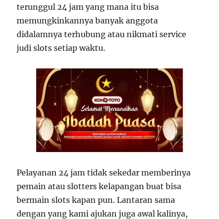
terunggul 24 jam yang mana itu bisa
memungkinkannya banyak anggota
didalamnya terhubung atau nikmati service
judi slots setiap waktu.
Pelayanan 24 jam tidak sekedar memberinya
pemain atau slotters kelapangan buat bisa
bermain slots kapan pun. Lantaran sama
dengan yang kami ajukan juga awal kalinya,