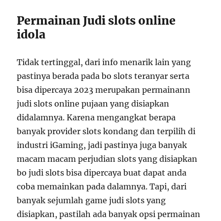
Permainan Judi slots online
idola
Tidak tertinggal, dari info menarik lain yang
pastinya berada pada bo slots teranyar serta
bisa dipercaya 2023 merupakan permainann
judi slots online pujaan yang disiapkan
didalamnya. Karena mengangkat berapa
banyak provider slots kondang dan terpilih di
industri iGaming, jadi pastinya juga banyak
macam macam perjudian slots yang disiapkan
bo judi slots bisa dipercaya buat dapat anda
coba memainkan pada dalamnya. Tapi, dari
banyak sejumlah game judi slots yang
disiapkan, pastilah ada banyak opsi permainan