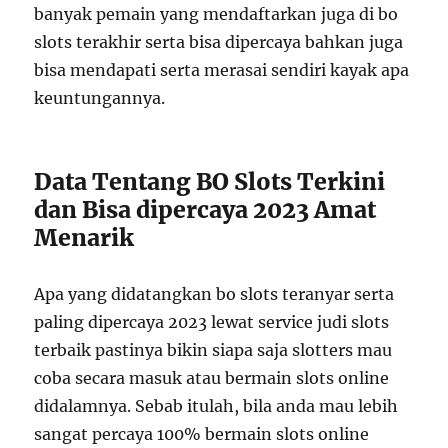
banyak pemain yang mendaftarkan juga di bo
slots terakhir serta bisa dipercaya bahkan juga
bisa mendapati serta merasai sendiri kayak apa
keuntungannya.
Data Tentang BO Slots Terkini
dan Bisa dipercaya 2023 Amat
Menarik
Apa yang didatangkan bo slots teranyar serta
paling dipercaya 2023 lewat service judi slots
terbaik pastinya bikin siapa saja slotters mau
coba secara masuk atau bermain slots online
didalamnya. Sebab itulah, bila anda mau lebih
sangat percaya 100% bermain slots online