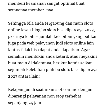
memberi keamanan sangat optimal buat
semuanya member-nya.
Sehingga bila anda tergabung dan main slots
online lewat blog bo slots bisa dipercaya 2023,
pastinya lebih sejumlah kelebihan yang bahkan
juga pada web pelayanan judi slots online lain
lantas tidak bisa dapat anda dapatkan. Agar
semakin membikin anda ketarik atau meyakini
buat main di dalamnya, berikut kami uraikan
sejumlah kelebihan pilih bo slots bisa dipercaya
2023 antara lain:
Kelapangan di saat main slots online dengan
dibarengi pelayanan non stop terhebat
sepanjang 24 jam.