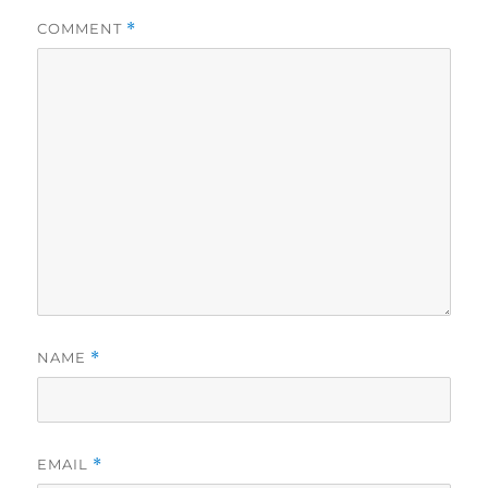
COMMENT
*
NAME
*
EMAIL
*