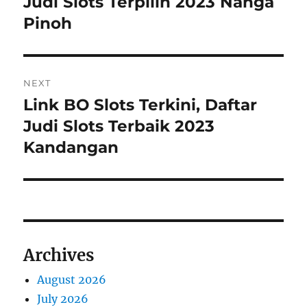
Judi Slots Terpilih 2023 Nanga
Pinoh
NEXT
Link BO Slots Terkini, Daftar
Next
post:
Judi Slots Terbaik 2023
Kandangan
Archives
August 2026
July 2026