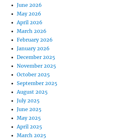
June 2026
May 2026
April 2026
March 2026
February 2026
January 2026
December 2025
November 2025
October 2025
September 2025
August 2025
July 2025
June 2025
May 2025
April 2025
March 2025