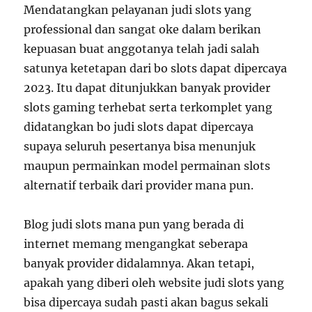
Mendatangkan pelayanan judi slots yang
professional dan sangat oke dalam berikan
kepuasan buat anggotanya telah jadi salah
satunya ketetapan dari bo slots dapat dipercaya
2023. Itu dapat ditunjukkan banyak provider
slots gaming terhebat serta terkomplet yang
didatangkan bo judi slots dapat dipercaya
supaya seluruh pesertanya bisa menunjuk
maupun permainkan model permainan slots
alternatif terbaik dari provider mana pun.
Blog judi slots mana pun yang berada di
internet memang mengangkat seberapa
banyak provider didalamnya. Akan tetapi,
apakah yang diberi oleh website judi slots yang
bisa dipercaya sudah pasti akan bagus sekali