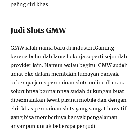
paling ciri khas.
Judi Slots GMW
GMW ialah nama baru di industri iGaming
karena belumlah lama bekerja seperti sejumlah
provider lain. Namun walau begitu, GMW sudah
amat oke dalam membikin lumayan banyak
beberapa jenis permainan slots online di mana
seluruhnya bermainnya sudah dukungan buat
dipermainkan lewat piranti mobile dan dengan
ciri-khas permainan slots yang sangat inovatif
yang bisa memberinya banyak pengalaman
anyar pun untuk beberapa penjudi.