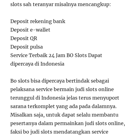
slots sah teranyar misalnya mencangkup:
Deposit rekening bank
Deposit e-wallet
Deposit QR
Deposit pulsa
Service Terbaik 24 Jam BO Slots Dapat
dipercaya di Indonesia
Bo slots bisa dipercaya bertindak sebagai
pelaksana service bermain judi slots online
terunggul di Indonesia jelas terus menyuport
sarana terkomplet yang ada pada dalamnya.
Misalkan saja, untuk dapat selalu membantu
pesertanya dalam permainkan judi slots online,
faksi bo judi slots mendatangkan service