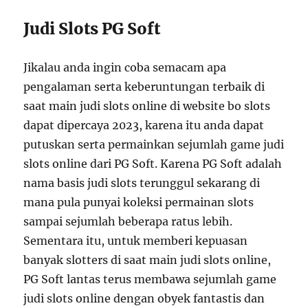
Judi Slots PG Soft
Jikalau anda ingin coba semacam apa
pengalaman serta keberuntungan terbaik di
saat main judi slots online di website bo slots
dapat dipercaya 2023, karena itu anda dapat
putuskan serta permainkan sejumlah game judi
slots online dari PG Soft. Karena PG Soft adalah
nama basis judi slots terunggul sekarang di
mana pula punyai koleksi permainan slots
sampai sejumlah beberapa ratus lebih.
Sementara itu, untuk memberi kepuasan
banyak slotters di saat main judi slots online,
PG Soft lantas terus membawa sejumlah game
judi slots online dengan obyek fantastis dan