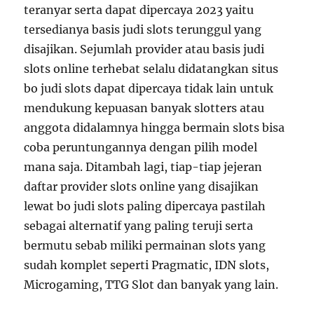
teranyar serta dapat dipercaya 2023 yaitu
tersedianya basis judi slots terunggul yang
disajikan. Sejumlah provider atau basis judi
slots online terhebat selalu didatangkan situs
bo judi slots dapat dipercaya tidak lain untuk
mendukung kepuasan banyak slotters atau
anggota didalamnya hingga bermain slots bisa
coba peruntungannya dengan pilih model
mana saja. Ditambah lagi, tiap-tiap jejeran
daftar provider slots online yang disajikan
lewat bo judi slots paling dipercaya pastilah
sebagai alternatif yang paling teruji serta
bermutu sebab miliki permainan slots yang
sudah komplet seperti Pragmatic, IDN slots,
Microgaming, TTG Slot dan banyak yang lain.