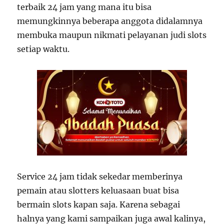
terbaik 24 jam yang mana itu bisa
memungkinnya beberapa anggota didalamnya
membuka maupun nikmati pelayanan judi slots
setiap waktu.
Service 24 jam tidak sekedar memberinya
pemain atau slotters keluasaan buat bisa
bermain slots kapan saja. Karena sebagai
halnya yang kami sampaikan juga awal kalinya,