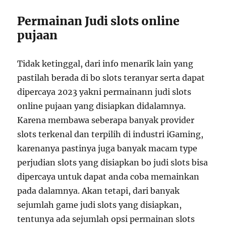
Permainan Judi slots online
pujaan
Tidak ketinggal, dari info menarik lain yang
pastilah berada di bo slots teranyar serta dapat
dipercaya 2023 yakni permainann judi slots
online pujaan yang disiapkan didalamnya.
Karena membawa seberapa banyak provider
slots terkenal dan terpilih di industri iGaming,
karenanya pastinya juga banyak macam type
perjudian slots yang disiapkan bo judi slots bisa
dipercaya untuk dapat anda coba memainkan
pada dalamnya. Akan tetapi, dari banyak
sejumlah game judi slots yang disiapkan,
tentunya ada sejumlah opsi permainan slots