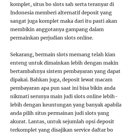
komplet, situs bo slots sah serta teranyar di
Indonesia memberi alternatif deposit yang
sangat juga komplet maka dari itu pasti akan
membikin anggotanya gampang dalam
permainkan perjudian slots online.
Sekarang, bermain slots memang telah kian
enteng untuk dimainkan lebih dengan makin
bertambahnya sistem pembayaran yang dapat
dipakai. Bahkan juga, deposit lewat macam
pembayaran apa pun saat ini bisa bikin anda
nikmati serunya main judi slots online lebih-
lebih dengan keuntungan yang banyak apabila
anda pilih situs permainan judi slots yang
akurat. Lantas, untuk sejumlah opsi deposit
terkomplet yang disajikan service daftar bo