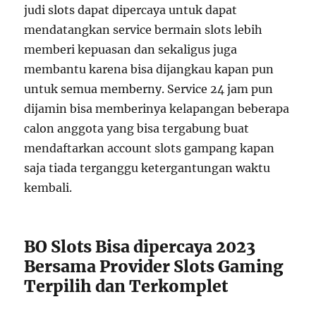
judi slots dapat dipercaya untuk dapat
mendatangkan service bermain slots lebih
memberi kepuasan dan sekaligus juga
membantu karena bisa dijangkau kapan pun
untuk semua memberny. Service 24 jam pun
dijamin bisa memberinya kelapangan beberapa
calon anggota yang bisa tergabung buat
mendaftarkan account slots gampang kapan
saja tiada terganggu ketergantungan waktu
kembali.
BO Slots Bisa dipercaya 2023
Bersama Provider Slots Gaming
Terpilih dan Terkomplet