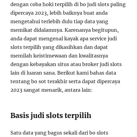
dengan coba hoki terpilih di bo judi slots paling
dipercaya 2023, lebih baiknya buat anda
mengetahui terlebih dulu tiap data yang
memikat didalamnya. Karenanya begitupun,
anda dapat mengenal kayak apa service judi
slots terpilih yang dikasihkan dan dapat
memilah keistimewaan dan kwalitasnya
dengan kebayakan situs atau broker judi slots
lain di luaran sana. Berikut kami bahas data
tentang bo sot terakhir serta dapat dipercaya
2023 sangat menarik, antara lain:
Basis judi slots terpilih
Satu data yang bagus sekali dari bo slots