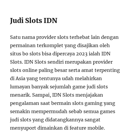
Judi Slots IDN
Satu nama provider slots terhebat lain dengan
permainan terkomplet yang disajikan oleh
situs bo slots bisa dipercaya 2023 ialah IDN
Slots. IDN Slots sendiri merupakan provider
slots online paling besar serta amat terpenting
di Asia yang tentunya udah melahirkan
lumayan banyak sejumlah game judi slots
menarik. Sampai, IDN Slots menjajakan
pengalaman saat bermain slots gaming yang
semakin mempermudah sebab semua games
judi slots yang didatangkannya sangat
menyuport dimainkan di feature mobile.