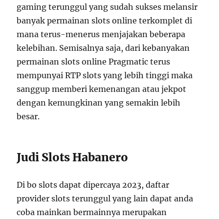
gaming terunggul yang sudah sukses melansir
banyak permainan slots online terkomplet di
mana terus-menerus menjajakan beberapa
kelebihan. Semisalnya saja, dari kebanyakan
permainan slots online Pragmatic terus
mempunyai RTP slots yang lebih tinggi maka
sanggup memberi kemenangan atau jekpot
dengan kemungkinan yang semakin lebih
besar.
Judi Slots Habanero
Di bo slots dapat dipercaya 2023, daftar
provider slots terunggul yang lain dapat anda
coba mainkan bermainnya merupakan