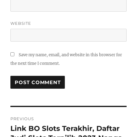
WEBSITE
Save my name, email, and website in this browser for
the next time I comment.
Post
PREVIOUS
navigation
Link BO Slots Terakhir, Daftar
Previous
post: