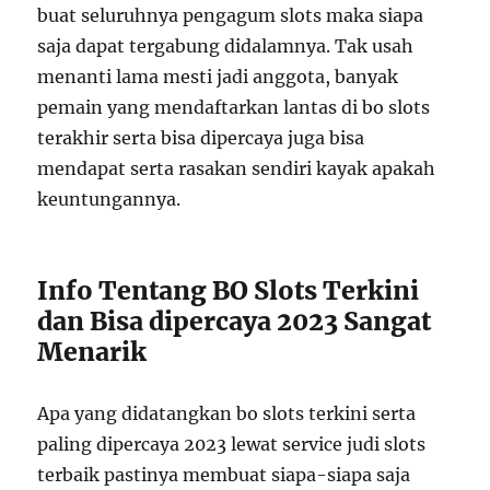
buat seluruhnya pengagum slots maka siapa
saja dapat tergabung didalamnya. Tak usah
menanti lama mesti jadi anggota, banyak
pemain yang mendaftarkan lantas di bo slots
terakhir serta bisa dipercaya juga bisa
mendapat serta rasakan sendiri kayak apakah
keuntungannya.
Info Tentang BO Slots Terkini
dan Bisa dipercaya 2023 Sangat
Menarik
Apa yang didatangkan bo slots terkini serta
paling dipercaya 2023 lewat service judi slots
terbaik pastinya membuat siapa-siapa saja