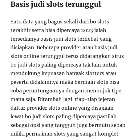
Basis judi slots terunggul
Satu data yang bagus sekali dari bo slots
terakhir serta bisa dipercaya 2023 ialah
tersedianya basis judi slots terhebat yang
disiapkan. Beberapa provider atau basis judi
slots online terunggul terus didatangkan situs
bo judi slots paling dipercaya tak lain untuk
mendukung kepuasan banyak slotters atau
peserta didalamnya maka bermain slots bisa
coba peruntungannya dengan menunjuk tipe
mana saja. Ditambah lagi, tiap-tiap jejeran
daftar provider slots online yang disajikan
lewat bo judi slots paling dipercaya pastilah
sebagai opsi yang tangguh juga bermutu sebab
miliki permainan slots yang sangat komplet