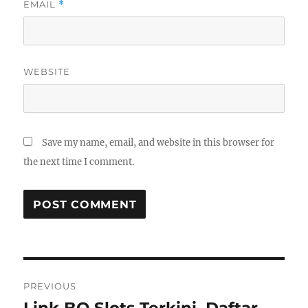
EMAIL
*
WEBSITE
Save my name, email, and website in this browser for
the next time I comment.
Post
PREVIOUS
navigation
Previous