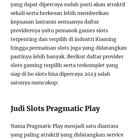
yang dapat dipercaya sudah pasti akan atraktif
sekali serta berkesan lebih memberikan
kepuasan lantaran semuanya daftar
providernya yaitu pemasok games slots
terpenting dan terpilih di industri iGaming
hingga permainan slots juga yang didatangkan
pastinya lebih banyak. Berikut daftar provider
slots gaming terpilih serta terkomplet yang
siap di bo slots bisa dipercaya 2023 salah
satunya mencakup:
Judi Slots Pragmatic Play
Nama Pragmatic Play menjadi satu diantara
yang paling atraktif yang didatangkan service