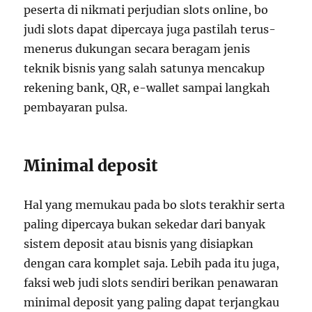
peserta di nikmati perjudian slots online, bo
judi slots dapat dipercaya juga pastilah terus-
menerus dukungan secara beragam jenis
teknik bisnis yang salah satunya mencakup
rekening bank, QR, e-wallet sampai langkah
pembayaran pulsa.
Minimal deposit
Hal yang memukau pada bo slots terakhir serta
paling dipercaya bukan sekedar dari banyak
sistem deposit atau bisnis yang disiapkan
dengan cara komplet saja. Lebih pada itu juga,
faksi web judi slots sendiri berikan penawaran
minimal deposit yang paling dapat terjangkau