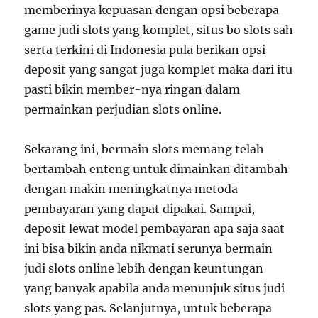
memberinya kepuasan dengan opsi beberapa
game judi slots yang komplet, situs bo slots sah
serta terkini di Indonesia pula berikan opsi
deposit yang sangat juga komplet maka dari itu
pasti bikin member-nya ringan dalam
permainkan perjudian slots online.
Sekarang ini, bermain slots memang telah
bertambah enteng untuk dimainkan ditambah
dengan makin meningkatnya metoda
pembayaran yang dapat dipakai. Sampai,
deposit lewat model pembayaran apa saja saat
ini bisa bikin anda nikmati serunya bermain
judi slots online lebih dengan keuntungan
yang banyak apabila anda menunjuk situs judi
slots yang pas. Selanjutnya, untuk beberapa