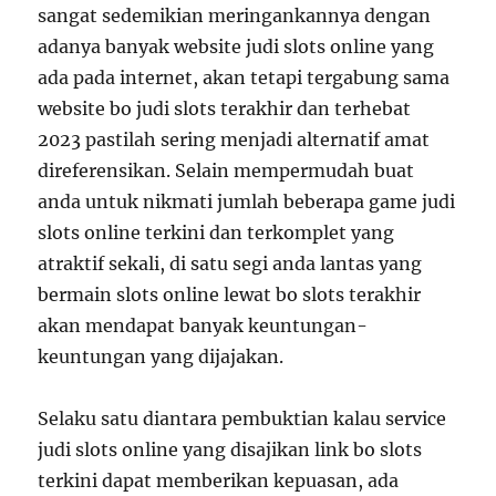
sangat sedemikian meringankannya dengan
adanya banyak website judi slots online yang
ada pada internet, akan tetapi tergabung sama
website bo judi slots terakhir dan terhebat
2023 pastilah sering menjadi alternatif amat
direferensikan. Selain mempermudah buat
anda untuk nikmati jumlah beberapa game judi
slots online terkini dan terkomplet yang
atraktif sekali, di satu segi anda lantas yang
bermain slots online lewat bo slots terakhir
akan mendapat banyak keuntungan-
keuntungan yang dijajakan.
Selaku satu diantara pembuktian kalau service
judi slots online yang disajikan link bo slots
terkini dapat memberikan kepuasan, ada