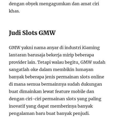
dengan obyek mengagumkan dan amat ciri
khas.
Judi Slots GMW
GMW yakni nama anyar di industri iGaming
lantaran barusaja bekerja mirip beberapa
provider lain. Tetapi walau begitu, GMW sudah
sangatlah oke dalam membikin lumayan
banyak beberapa jenis permainan slots online
di mana semua bermainnya sudah dukungan
buat dimainkan lewat feature mobile dan
dengan ciri-ciri permainan slots yang paling
inovatif yang dapat memberinya banyak
pengalaman baru buat banyak penjudi.