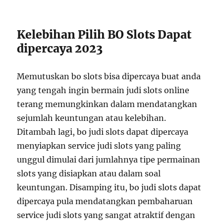
Kelebihan Pilih BO Slots Dapat
dipercaya 2023
Memutuskan bo slots bisa dipercaya buat anda
yang tengah ingin bermain judi slots online
terang memungkinkan dalam mendatangkan
sejumlah keuntungan atau kelebihan.
Ditambah lagi, bo judi slots dapat dipercaya
menyiapkan service judi slots yang paling
unggul dimulai dari jumlahnya tipe permainan
slots yang disiapkan atau dalam soal
keuntungan. Disamping itu, bo judi slots dapat
dipercaya pula mendatangkan pembaharuan
service judi slots yang sangat atraktif dengan