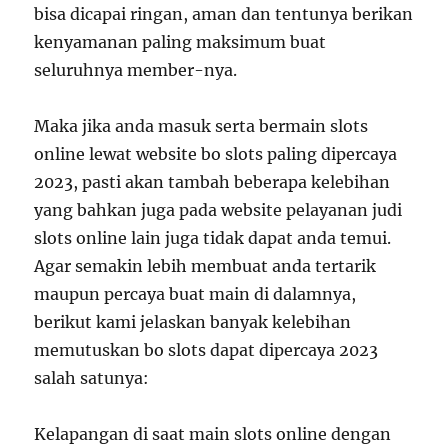
bisa dicapai ringan, aman dan tentunya berikan
kenyamanan paling maksimum buat
seluruhnya member-nya.
Maka jika anda masuk serta bermain slots
online lewat website bo slots paling dipercaya
2023, pasti akan tambah beberapa kelebihan
yang bahkan juga pada website pelayanan judi
slots online lain juga tidak dapat anda temui.
Agar semakin lebih membuat anda tertarik
maupun percaya buat main di dalamnya,
berikut kami jelaskan banyak kelebihan
memutuskan bo slots dapat dipercaya 2023
salah satunya:
Kelapangan di saat main slots online dengan