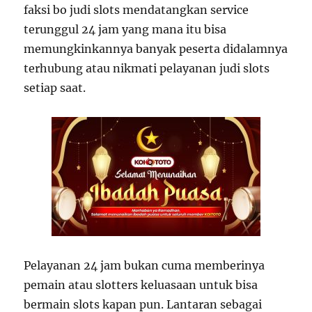
faksi bo judi slots mendatangkan service
terunggul 24 jam yang mana itu bisa
memungkinkannya banyak peserta didalamnya
terhubung atau nikmati pelayanan judi slots
setiap saat.
Pelayanan 24 jam bukan cuma memberinya
pemain atau slotters keluasaan untuk bisa
bermain slots kapan pun. Lantaran sebagai