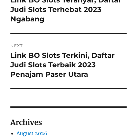
Link BO Slots Teranyar, Daftar
post:
Judi Slots Terhebat 2023
Ngabang
NEXT
Link BO Slots Terkini, Daftar
Next
post:
Judi Slots Terbaik 2023
Penajam Paser Utara
Archives
August 2026