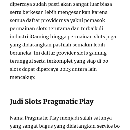
dipercaya sudah pasti akan sangat luar biasa
serta berkesan lebih mengesankan karena
semua daftar providernya yakni pemasok
permainan slots terutama dan terbaik di
industri iGaming hingga permainan slots juga
yang didatangkan pastilah semakin lebih
beraneka. Ini daftar provider slots gaming
terunggul serta terkomplet yang siap di bo
slots dapat dipercaya 2023 antara lain
mencakup:
Judi Slots Pragmatic Play
Nama Pragmatic Play menjadi salah satunya
yang sangat bagus yang didatangkan service bo