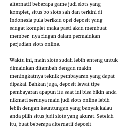
alternatif beberapa game judi slots yang
komplet, situs bo slots sah dan terkini di
Indonesia pula berikan opsi deposit yang
sangat komplet maka pasti akan membuat
member-nya ringan dalam permainkan
perjudian slots online.
Waktu ini, main slots sudah lebih enteng untuk
dimainkan ditambah dengan makin
meningkatnya teknik pembayaran yang dapat
dipakai. Bahkan juga, deposit lewat tipe
pembayaran apapun itu saat ini bisa bikin anda
nikmati serunya main judi slots online lebih-
lebih dengan keuntungan yang banyak kalau
anda pilih situs judi slots yang akurat. Setelah
itu, buat beberapa alternatif deposit