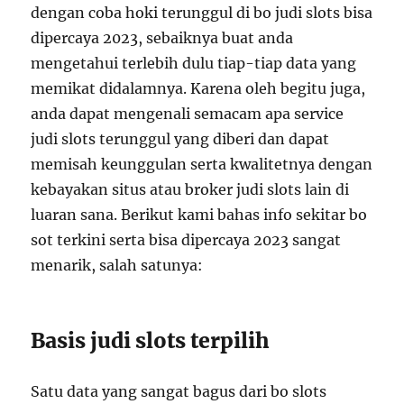
dengan coba hoki terunggul di bo judi slots bisa
dipercaya 2023, sebaiknya buat anda
mengetahui terlebih dulu tiap-tiap data yang
memikat didalamnya. Karena oleh begitu juga,
anda dapat mengenali semacam apa service
judi slots terunggul yang diberi dan dapat
memisah keunggulan serta kwalitetnya dengan
kebayakan situs atau broker judi slots lain di
luaran sana. Berikut kami bahas info sekitar bo
sot terkini serta bisa dipercaya 2023 sangat
menarik, salah satunya:
Basis judi slots terpilih
Satu data yang sangat bagus dari bo slots