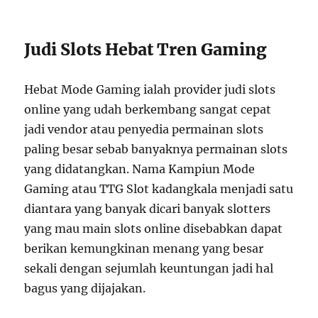
Judi Slots Hebat Tren Gaming
Hebat Mode Gaming ialah provider judi slots
online yang udah berkembang sangat cepat
jadi vendor atau penyedia permainan slots
paling besar sebab banyaknya permainan slots
yang didatangkan. Nama Kampiun Mode
Gaming atau TTG Slot kadangkala menjadi satu
diantara yang banyak dicari banyak slotters
yang mau main slots online disebabkan dapat
berikan kemungkinan menang yang besar
sekali dengan sejumlah keuntungan jadi hal
bagus yang dijajakan.