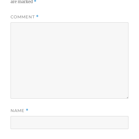
are marked
*
COMMENT
*
NAME
*