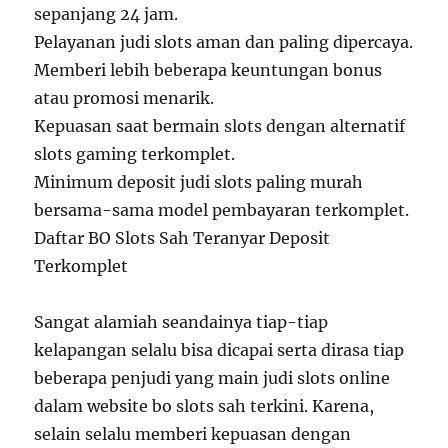
sepanjang 24 jam.
Pelayanan judi slots aman dan paling dipercaya.
Memberi lebih beberapa keuntungan bonus
atau promosi menarik.
Kepuasan saat bermain slots dengan alternatif
slots gaming terkomplet.
Minimum deposit judi slots paling murah
bersama-sama model pembayaran terkomplet.
Daftar BO Slots Sah Teranyar Deposit
Terkomplet
Sangat alamiah seandainya tiap-tiap
kelapangan selalu bisa dicapai serta dirasa tiap
beberapa penjudi yang main judi slots online
dalam website bo slots sah terkini. Karena,
selain selalu memberi kepuasan dengan