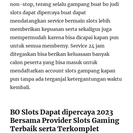
non-stop, terang selalu gampang buat bo judi
slots dapat dipercaya buat dapat
mendatangkan service bermain slots lebih
memberikan kepuasan serta sekaligus juga
mempermudah karena bisa dicapai kapan pun
untuk semua memberny. Service 24 jam
ditegaskan bisa berikan keluasaan banyak
calon peserta yang bisa masuk untuk
mendaftarkan account slots gampang kapan
pun tanpa ada terganjal ketergantungan waktu
kembali.
BO Slots Dapat dipercaya 2023
Bersama Provider Slots Gaming
Terbaik serta Terkomplet