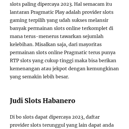
slots paling dipercaya 2023. Hal semacam itu
lantaran Pragmatic Play adalah provider slots
gaming terpilih yang udah sukses melansir
banyak permainan slots online terkomplet di
mana terus-menerus tawarkan sejumlah
kelebihan. Misalkan saja, dari mayoritas
permainan slots online Pragmatic terus punya
RTP slots yang cukup tinggi maka bisa berikan
kemenangan atau jekpot dengan kemungkinan
yang semakin lebih besar.
Judi Slots Habanero
Di bo slots dapat dipercaya 2023, daftar
provider slots terunggul yang lain dapat anda