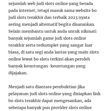
sejumlah web judi slots online yang berada
pada internet, tetapi masuk sama website bo
judi slots terakhir dan terbaik 2023 nyata
sering menjadi alternatif begitu disarankan.
Selain membantu untuk anda untuk nikmati
banyak sejumlah game judi slots online
terakhir serta terkomplet yang sangat luar
biasa, di satu segi anda lantas yang main slots
online lewat bo slots terkini akan peroleh
banyak keuntungan-keuntungan yang
dijajakan.
Menjadi satu diantara pembuktian jika
pelayanan judi slots online yang disiapkan link
bo slots terakhir dapat mengesankan, ada
seberapa banyak pun provider slots online