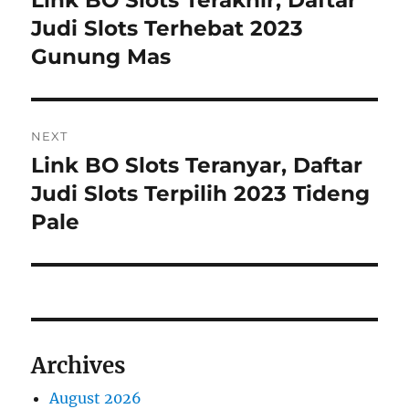
Link BO Slots Terakhir, Daftar
post:
Judi Slots Terhebat 2023
Gunung Mas
NEXT
Link BO Slots Teranyar, Daftar
Next
post:
Judi Slots Terpilih 2023 Tideng
Pale
Archives
August 2026