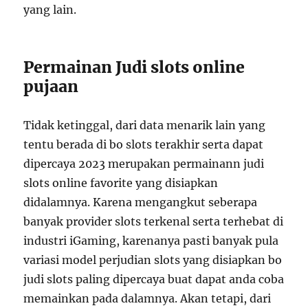
yang lain.
Permainan Judi slots online
pujaan
Tidak ketinggal, dari data menarik lain yang
tentu berada di bo slots terakhir serta dapat
dipercaya 2023 merupakan permainann judi
slots online favorite yang disiapkan
didalamnya. Karena mengangkut seberapa
banyak provider slots terkenal serta terhebat di
industri iGaming, karenanya pasti banyak pula
variasi model perjudian slots yang disiapkan bo
judi slots paling dipercaya buat dapat anda coba
memainkan pada dalamnya. Akan tetapi, dari