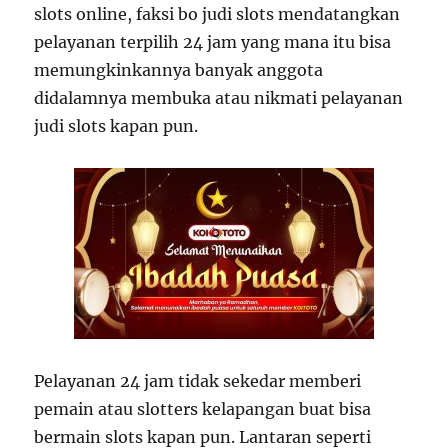
slots online, faksi bo judi slots mendatangkan
pelayanan terpilih 24 jam yang mana itu bisa
memungkinkannya banyak anggota
didalamnya membuka atau nikmati pelayanan
judi slots kapan pun.
Pelayanan 24 jam tidak sekedar memberi
pemain atau slotters kelapangan buat bisa
bermain slots kapan pun. Lantaran seperti