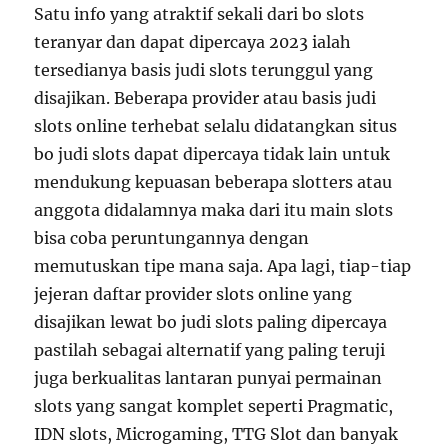
Satu info yang atraktif sekali dari bo slots
teranyar dan dapat dipercaya 2023 ialah
tersedianya basis judi slots terunggul yang
disajikan. Beberapa provider atau basis judi
slots online terhebat selalu didatangkan situs
bo judi slots dapat dipercaya tidak lain untuk
mendukung kepuasan beberapa slotters atau
anggota didalamnya maka dari itu main slots
bisa coba peruntungannya dengan
memutuskan tipe mana saja. Apa lagi, tiap-tiap
jejeran daftar provider slots online yang
disajikan lewat bo judi slots paling dipercaya
pastilah sebagai alternatif yang paling teruji
juga berkualitas lantaran punyai permainan
slots yang sangat komplet seperti Pragmatic,
IDN slots, Microgaming, TTG Slot dan banyak