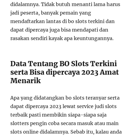
didalamnya. Tidak butuh menanti lama harus
jadi peserta, banyak pemain yang
mendaftarkan lantas di bo slots terkini dan
dapat dipercaya juga bisa mendapati dan
rasakan sendiri kayak apa keuntungannya.
Data Tentang BO Slots Terkini
serta Bisa dipercaya 2023 Amat
Menarik
Apa yang didatangkan bo slots teranyar serta
dapat dipercaya 2023 lewat service judi slots
terbaik pasti membikin siapa-siapa saja
slotters pengin coba secara masuk atau main
slots online didalamnya. Sebab itu, kalau anda