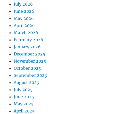
July 2026
June 2026
May 2026
April 2026
March 2026
February 2026
January 2026
December 2025
November 2025
October 2025
September 2025
August 2025
July 2025
June 2025
May 2025
April 2025