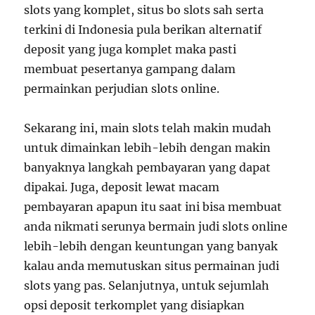
slots yang komplet, situs bo slots sah serta
terkini di Indonesia pula berikan alternatif
deposit yang juga komplet maka pasti
membuat pesertanya gampang dalam
permainkan perjudian slots online.
Sekarang ini, main slots telah makin mudah
untuk dimainkan lebih-lebih dengan makin
banyaknya langkah pembayaran yang dapat
dipakai. Juga, deposit lewat macam
pembayaran apapun itu saat ini bisa membuat
anda nikmati serunya bermain judi slots online
lebih-lebih dengan keuntungan yang banyak
kalau anda memutuskan situs permainan judi
slots yang pas. Selanjutnya, untuk sejumlah
opsi deposit terkomplet yang disiapkan