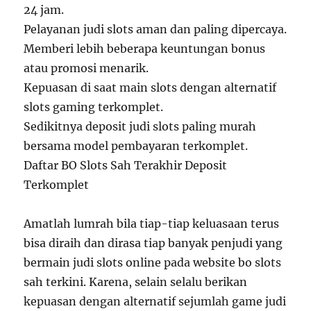
24 jam.
Pelayanan judi slots aman dan paling dipercaya.
Memberi lebih beberapa keuntungan bonus
atau promosi menarik.
Kepuasan di saat main slots dengan alternatif
slots gaming terkomplet.
Sedikitnya deposit judi slots paling murah
bersama model pembayaran terkomplet.
Daftar BO Slots Sah Terakhir Deposit
Terkomplet
Amatlah lumrah bila tiap-tiap keluasaan terus
bisa diraih dan dirasa tiap banyak penjudi yang
bermain judi slots online pada website bo slots
sah terkini. Karena, selain selalu berikan
kepuasan dengan alternatif sejumlah game judi