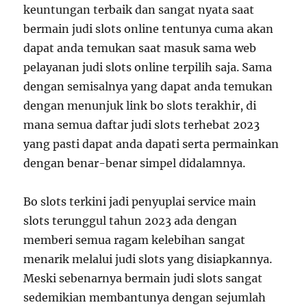
keuntungan terbaik dan sangat nyata saat
bermain judi slots online tentunya cuma akan
dapat anda temukan saat masuk sama web
pelayanan judi slots online terpilih saja. Sama
dengan semisalnya yang dapat anda temukan
dengan menunjuk link bo slots terakhir, di
mana semua daftar judi slots terhebat 2023
yang pasti dapat anda dapati serta permainkan
dengan benar-benar simpel didalamnya.
Bo slots terkini jadi penyuplai service main
slots terunggul tahun 2023 ada dengan
memberi semua ragam kelebihan sangat
menarik melalui judi slots yang disiapkannya.
Meski sebenarnya bermain judi slots sangat
sedemikian membantunya dengan sejumlah