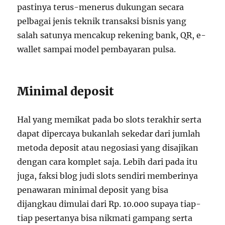
pastinya terus-menerus dukungan secara
pelbagai jenis teknik transaksi bisnis yang
salah satunya mencakup rekening bank, QR, e-
wallet sampai model pembayaran pulsa.
Minimal deposit
Hal yang memikat pada bo slots terakhir serta
dapat dipercaya bukanlah sekedar dari jumlah
metoda deposit atau negosiasi yang disajikan
dengan cara komplet saja. Lebih dari pada itu
juga, faksi blog judi slots sendiri memberinya
penawaran minimal deposit yang bisa
dijangkau dimulai dari Rp. 10.000 supaya tiap-
tiap pesertanya bisa nikmati gampang serta