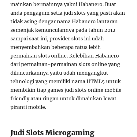
mainkan bermainnya yakni Habanero. Buat
anda pengagum setia judi slots yang pasti akan
tidak asing dengar nama Habanero lantaran
semenjak kemunculannya pada tahun 2012
sampai saat ini, provider slots ini udah
menyembahkan beberapa ratus lebih
permainan slots online. Kelebihan Habanero
dari permainan-permainan slots online yang
diluncurkannya yaitu udah mengangkut
tehnologi yang memiliki nama HTML5 untuk
membikin tiap games judi slots online mobile
friendly atau ringan untuk dimainkan lewat
piranti mobile.
Judi Slots Microgaming