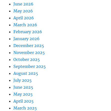
June 2026
May 2026
April 2026
March 2026
February 2026
January 2026
December 2025
November 2025
October 2025
September 2025
August 2025
July 2025
June 2025
May 2025
April 2025
March 2025