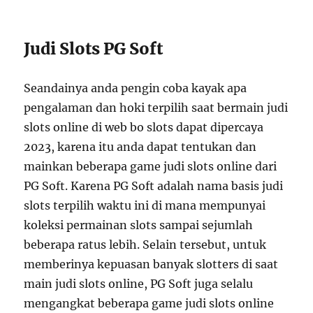
Judi Slots PG Soft
Seandainya anda pengin coba kayak apa
pengalaman dan hoki terpilih saat bermain judi
slots online di web bo slots dapat dipercaya
2023, karena itu anda dapat tentukan dan
mainkan beberapa game judi slots online dari
PG Soft. Karena PG Soft adalah nama basis judi
slots terpilih waktu ini di mana mempunyai
koleksi permainan slots sampai sejumlah
beberapa ratus lebih. Selain tersebut, untuk
memberinya kepuasan banyak slotters di saat
main judi slots online, PG Soft juga selalu
mengangkat beberapa game judi slots online