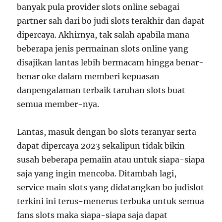
banyak pula provider slots online sebagai
partner sah dari bo judi slots terakhir dan dapat
dipercaya. Akhirnya, tak salah apabila mana
beberapa jenis permainan slots online yang
disajikan lantas lebih bermacam hingga benar-
benar oke dalam memberi kepuasan
danpengalaman terbaik taruhan slots buat
semua member-nya.
Lantas, masuk dengan bo slots teranyar serta
dapat dipercaya 2023 sekalipun tidak bikin
susah beberapa pemaiin atau untuk siapa-siapa
saja yang ingin mencoba. Ditambah lagi,
service main slots yang didatangkan bo judislot
terkini ini terus-menerus terbuka untuk semua
fans slots maka siapa-siapa saja dapat