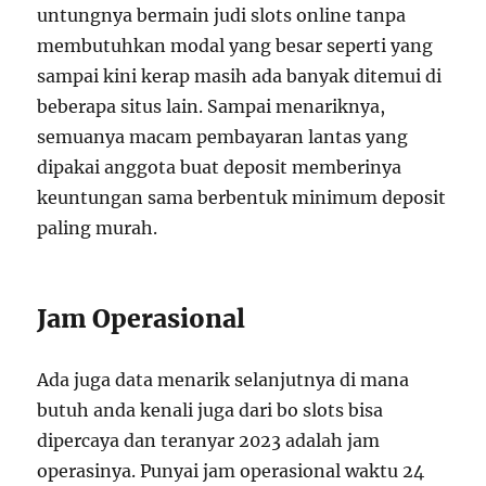
untungnya bermain judi slots online tanpa
membutuhkan modal yang besar seperti yang
sampai kini kerap masih ada banyak ditemui di
beberapa situs lain. Sampai menariknya,
semuanya macam pembayaran lantas yang
dipakai anggota buat deposit memberinya
keuntungan sama berbentuk minimum deposit
paling murah.
Jam Operasional
Ada juga data menarik selanjutnya di mana
butuh anda kenali juga dari bo slots bisa
dipercaya dan teranyar 2023 adalah jam
operasinya. Punyai jam operasional waktu 24