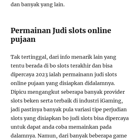
dan banyak yang lain.
Permainan Judi slots online
pujaan
Tak tertinggal, dari info menarik lain yang
tentu berada di bo slots terakhir dan bisa
dipercaya 2023 ialah permainann judi slots
online pujaan yang disiapkan didalamnya.
Dipicu mengangkut seberapa banyak provider
slots beken serta terbaik di industri iGaming,
jadi pastinya banyak pula variasi tipe perjudian
slots yang disiapkan bo judi slots bisa dipercaya
untuk dapat anda coba memainkan pada
dalamnya. Namun, dari banyak beberapa game