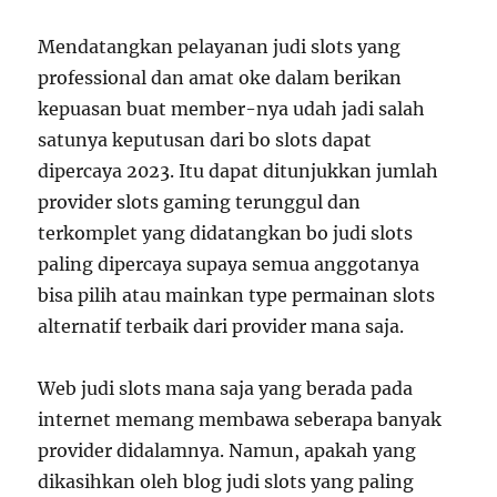
Mendatangkan pelayanan judi slots yang
professional dan amat oke dalam berikan
kepuasan buat member-nya udah jadi salah
satunya keputusan dari bo slots dapat
dipercaya 2023. Itu dapat ditunjukkan jumlah
provider slots gaming terunggul dan
terkomplet yang didatangkan bo judi slots
paling dipercaya supaya semua anggotanya
bisa pilih atau mainkan type permainan slots
alternatif terbaik dari provider mana saja.
Web judi slots mana saja yang berada pada
internet memang membawa seberapa banyak
provider didalamnya. Namun, apakah yang
dikasihkan oleh blog judi slots yang paling