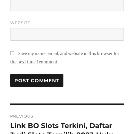
WEBSITE
Save my name, email, and website in this browser for
the next time I comment.
Post
PREVIOUS
navigation
Link BO Slots Terkini, Daftar
Previous
post: