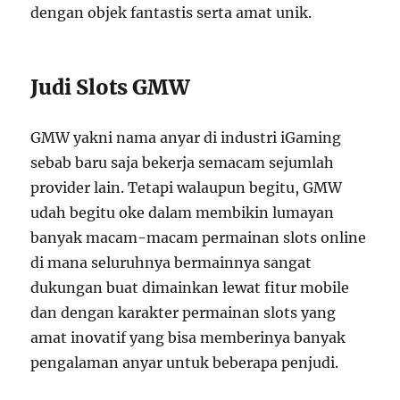
dengan objek fantastis serta amat unik.
Judi Slots GMW
GMW yakni nama anyar di industri iGaming
sebab baru saja bekerja semacam sejumlah
provider lain. Tetapi walaupun begitu, GMW
udah begitu oke dalam membikin lumayan
banyak macam-macam permainan slots online
di mana seluruhnya bermainnya sangat
dukungan buat dimainkan lewat fitur mobile
dan dengan karakter permainan slots yang
amat inovatif yang bisa memberinya banyak
pengalaman anyar untuk beberapa penjudi.