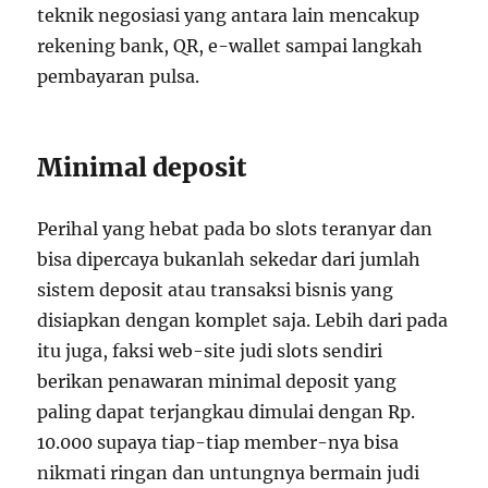
teknik negosiasi yang antara lain mencakup
rekening bank, QR, e-wallet sampai langkah
pembayaran pulsa.
Minimal deposit
Perihal yang hebat pada bo slots teranyar dan
bisa dipercaya bukanlah sekedar dari jumlah
sistem deposit atau transaksi bisnis yang
disiapkan dengan komplet saja. Lebih dari pada
itu juga, faksi web-site judi slots sendiri
berikan penawaran minimal deposit yang
paling dapat terjangkau dimulai dengan Rp.
10.000 supaya tiap-tiap member-nya bisa
nikmati ringan dan untungnya bermain judi