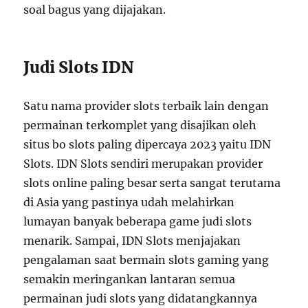
soal bagus yang dijajakan.
Judi Slots IDN
Satu nama provider slots terbaik lain dengan
permainan terkomplet yang disajikan oleh
situs bo slots paling dipercaya 2023 yaitu IDN
Slots. IDN Slots sendiri merupakan provider
slots online paling besar serta sangat terutama
di Asia yang pastinya udah melahirkan
lumayan banyak beberapa game judi slots
menarik. Sampai, IDN Slots menjajakan
pengalaman saat bermain slots gaming yang
semakin meringankan lantaran semua
permainan judi slots yang didatangkannya