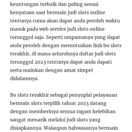
keuntungan terbaik dan paling sesuai
kenyataan saat bermain judi slots online
tentunya cuma akan dapat anda peroleh waktu
masuk pada web service judi slots online
terunggul saja. Seperti umpamanya yang dapat
anda peroleh dengan memutuskan link bo slots
terakhir, di mana seluruhnya daftar judi slots
terunggul 2023 tentunya dapat anda dapati
serta mainkan dengan amat simpel
didalamnya.
Bo slots terakhir sebagai penyuplai pelayanan
bermain slots terpilih tahun 2023 datang
dengan memberinya semua ragam kelebihan
sangat menarik melalui judi slots yang
disiapkannya. Walaupun bahwasanya bermain