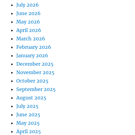
July 2026
June 2026
May 2026
April 2026
March 2026
February 2026
January 2026
December 2025
November 2025
October 2025
September 2025
August 2025
July 2025
June 2025
May 2025
April 2025