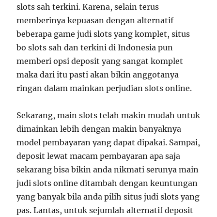
slots sah terkini. Karena, selain terus
memberinya kepuasan dengan alternatif
beberapa game judi slots yang komplet, situs
bo slots sah dan terkini di Indonesia pun
memberi opsi deposit yang sangat komplet
maka dari itu pasti akan bikin anggotanya
ringan dalam mainkan perjudian slots online.
Sekarang, main slots telah makin mudah untuk
dimainkan lebih dengan makin banyaknya
model pembayaran yang dapat dipakai. Sampai,
deposit lewat macam pembayaran apa saja
sekarang bisa bikin anda nikmati serunya main
judi slots online ditambah dengan keuntungan
yang banyak bila anda pilih situs judi slots yang
pas. Lantas, untuk sejumlah alternatif deposit