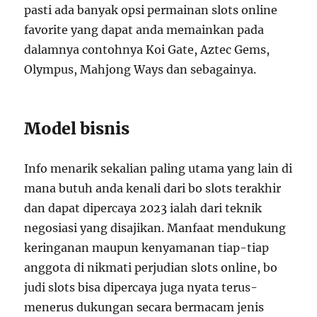
pasti ada banyak opsi permainan slots online
favorite yang dapat anda memainkan pada
dalamnya contohnya Koi Gate, Aztec Gems,
Olympus, Mahjong Ways dan sebagainya.
Model bisnis
Info menarik sekalian paling utama yang lain di
mana butuh anda kenali dari bo slots terakhir
dan dapat dipercaya 2023 ialah dari teknik
negosiasi yang disajikan. Manfaat mendukung
keringanan maupun kenyamanan tiap-tiap
anggota di nikmati perjudian slots online, bo
judi slots bisa dipercaya juga nyata terus-
menerus dukungan secara bermacam jenis