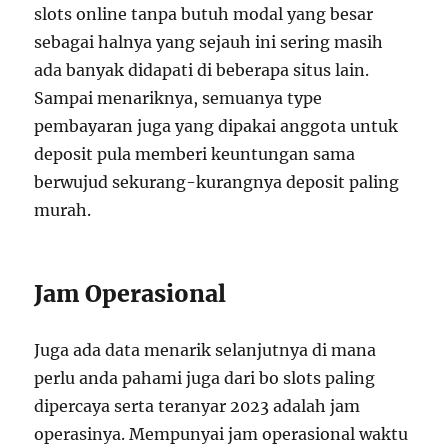
slots online tanpa butuh modal yang besar
sebagai halnya yang sejauh ini sering masih
ada banyak didapati di beberapa situs lain.
Sampai menariknya, semuanya type
pembayaran juga yang dipakai anggota untuk
deposit pula memberi keuntungan sama
berwujud sekurang-kurangnya deposit paling
murah.
Jam Operasional
Juga ada data menarik selanjutnya di mana
perlu anda pahami juga dari bo slots paling
dipercaya serta teranyar 2023 adalah jam
operasinya. Mempunyai jam operasional waktu