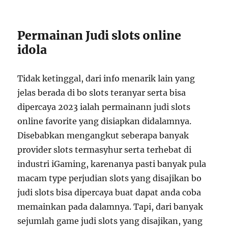
Permainan Judi slots online
idola
Tidak ketinggal, dari info menarik lain yang
jelas berada di bo slots teranyar serta bisa
dipercaya 2023 ialah permainann judi slots
online favorite yang disiapkan didalamnya.
Disebabkan mengangkut seberapa banyak
provider slots termasyhur serta terhebat di
industri iGaming, karenanya pasti banyak pula
macam type perjudian slots yang disajikan bo
judi slots bisa dipercaya buat dapat anda coba
memainkan pada dalamnya. Tapi, dari banyak
sejumlah game judi slots yang disajikan, yang