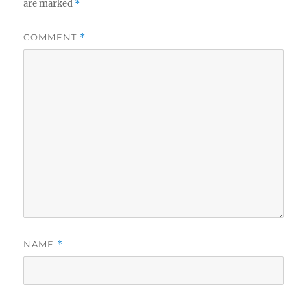
are marked
*
COMMENT
*
NAME
*