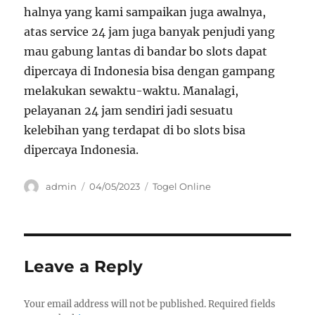
halnya yang kami sampaikan juga awalnya,
atas service 24 jam juga banyak penjudi yang
mau gabung lantas di bandar bo slots dapat
dipercaya di Indonesia bisa dengan gampang
melakukan sewaktu-waktu. Manalagi,
pelayanan 24 jam sendiri jadi sesuatu
kelebihan yang terdapat di bo slots bisa
dipercaya Indonesia.
Author
Posted
Categories
admin
04/05/2023
Togel Online
on
Leave a Reply
Your email address will not be published.
Required fields