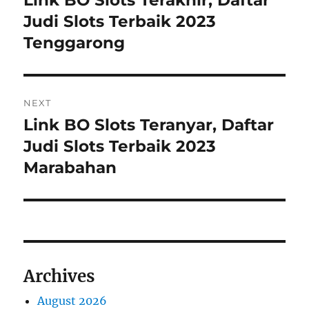
Link BO Slots Terakhir, Daftar
post:
Judi Slots Terbaik 2023
Tenggarong
NEXT
Link BO Slots Teranyar, Daftar
Next
post:
Judi Slots Terbaik 2023
Marabahan
Archives
August 2026