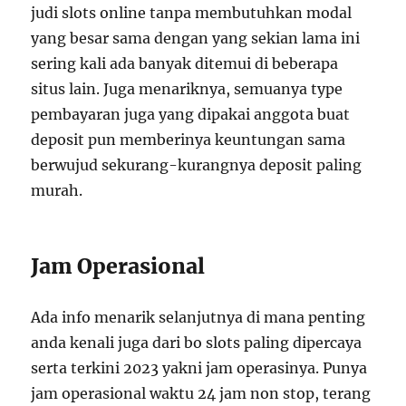
judi slots online tanpa membutuhkan modal
yang besar sama dengan yang sekian lama ini
sering kali ada banyak ditemui di beberapa
situs lain. Juga menariknya, semuanya type
pembayaran juga yang dipakai anggota buat
deposit pun memberinya keuntungan sama
berwujud sekurang-kurangnya deposit paling
murah.
Jam Operasional
Ada info menarik selanjutnya di mana penting
anda kenali juga dari bo slots paling dipercaya
serta terkini 2023 yakni jam operasinya. Punya
jam operasional waktu 24 jam non stop, terang