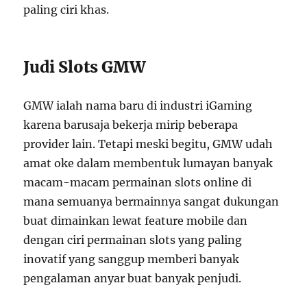
paling ciri khas.
Judi Slots GMW
GMW ialah nama baru di industri iGaming
karena barusaja bekerja mirip beberapa
provider lain. Tetapi meski begitu, GMW udah
amat oke dalam membentuk lumayan banyak
macam-macam permainan slots online di
mana semuanya bermainnya sangat dukungan
buat dimainkan lewat feature mobile dan
dengan ciri permainan slots yang paling
inovatif yang sanggup memberi banyak
pengalaman anyar buat banyak penjudi.