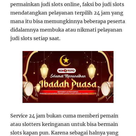
permainkan judi slots online, faksi bo judi slots
mendatangkan pelayanan terpilih 24 jam yang
mana itu bisa memungkinnya beberapa peserta
didalamnya membuka atau nikmati pelayanan
judi slots setiap saat.
Service 24 jam bukan cuma memberi pemain
atau slotters keringanan untuk bisa bermain
slots kapan pun. Karena sebagai halnya yang