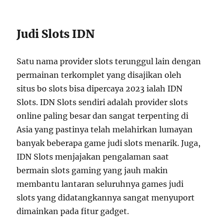
Judi Slots IDN
Satu nama provider slots terunggul lain dengan
permainan terkomplet yang disajikan oleh
situs bo slots bisa dipercaya 2023 ialah IDN
Slots. IDN Slots sendiri adalah provider slots
online paling besar dan sangat terpenting di
Asia yang pastinya telah melahirkan lumayan
banyak beberapa game judi slots menarik. Juga,
IDN Slots menjajakan pengalaman saat
bermain slots gaming yang jauh makin
membantu lantaran seluruhnya games judi
slots yang didatangkannya sangat menyuport
dimainkan pada fitur gadget.