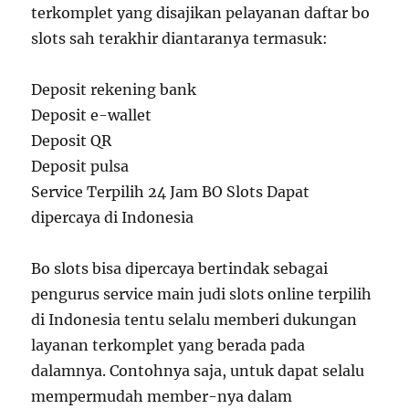
terkomplet yang disajikan pelayanan daftar bo
slots sah terakhir diantaranya termasuk:
Deposit rekening bank
Deposit e-wallet
Deposit QR
Deposit pulsa
Service Terpilih 24 Jam BO Slots Dapat
dipercaya di Indonesia
Bo slots bisa dipercaya bertindak sebagai
pengurus service main judi slots online terpilih
di Indonesia tentu selalu memberi dukungan
layanan terkomplet yang berada pada
dalamnya. Contohnya saja, untuk dapat selalu
mempermudah member-nya dalam