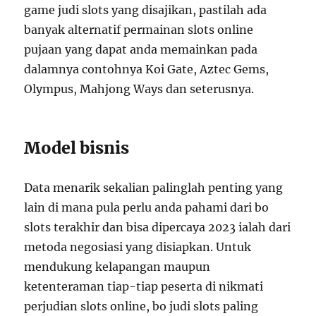
game judi slots yang disajikan, pastilah ada
banyak alternatif permainan slots online
pujaan yang dapat anda memainkan pada
dalamnya contohnya Koi Gate, Aztec Gems,
Olympus, Mahjong Ways dan seterusnya.
Model bisnis
Data menarik sekalian palinglah penting yang
lain di mana pula perlu anda pahami dari bo
slots terakhir dan bisa dipercaya 2023 ialah dari
metoda negosiasi yang disiapkan. Untuk
mendukung kelapangan maupun
ketenteraman tiap-tiap peserta di nikmati
perjudian slots online, bo judi slots paling