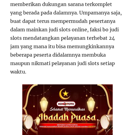
memberikan dukungan sarana terkomplet
yang berada pada dalamnya. Umpamanya saja,
buat dapat terus mempermudah pesertanya
dalam mainkan judi slots online, faksi bo judi
slots mendatangkan pelayanan terhebat 24
jam yang mana itu bisa memungkinkannya
beberapa peserta didalamnya membuka
maupun nikmati pelayanan judi slots setiap
waktu.