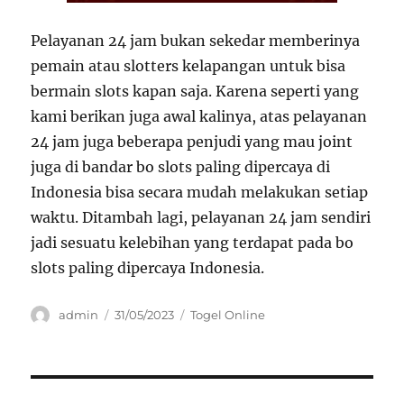
Pelayanan 24 jam bukan sekedar memberinya
pemain atau slotters kelapangan untuk bisa
bermain slots kapan saja. Karena seperti yang
kami berikan juga awal kalinya, atas pelayanan
24 jam juga beberapa penjudi yang mau joint
juga di bandar bo slots paling dipercaya di
Indonesia bisa secara mudah melakukan setiap
waktu. Ditambah lagi, pelayanan 24 jam sendiri
jadi sesuatu kelebihan yang terdapat pada bo
slots paling dipercaya Indonesia.
Author
Posted
Categories
admin
31/05/2023
Togel Online
on