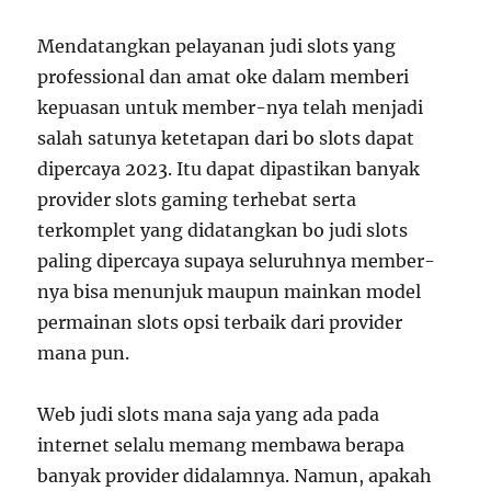
Mendatangkan pelayanan judi slots yang
professional dan amat oke dalam memberi
kepuasan untuk member-nya telah menjadi
salah satunya ketetapan dari bo slots dapat
dipercaya 2023. Itu dapat dipastikan banyak
provider slots gaming terhebat serta
terkomplet yang didatangkan bo judi slots
paling dipercaya supaya seluruhnya member-
nya bisa menunjuk maupun mainkan model
permainan slots opsi terbaik dari provider
mana pun.
Web judi slots mana saja yang ada pada
internet selalu memang membawa berapa
banyak provider didalamnya. Namun, apakah