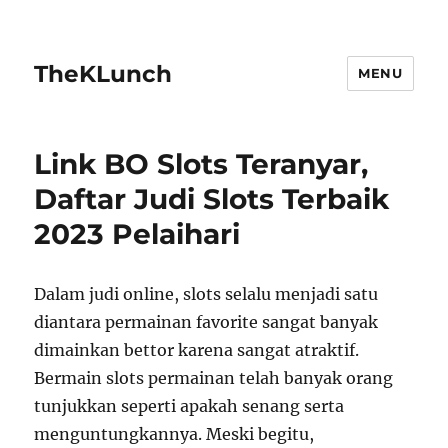
TheKLunch
MENU
Link BO Slots Teranyar,
Daftar Judi Slots Terbaik
2023 Pelaihari
Dalam judi online, slots selalu menjadi satu
diantara permainan favorite sangat banyak
dimainkan bettor karena sangat atraktif.
Bermain slots permainan telah banyak orang
tunjukkan seperti apakah senang serta
menguntungkannya. Meski begitu,