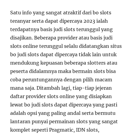
Satu info yang sangat atraktif dari bo slots
teranyar serta dapat dipercaya 2023 ialah
terdapatnya basis judi slots terunggul yang
disajikan. Beberapa provider atau basis judi
slots online terunggul selalu didatangkan situs
bo judi slots dapat dipercaya tidak lain untuk
mendukung kepuasan beberapa slotters atau
peserta didalamnya maka bermain slots bisa
coba peruntungannya dengan pilih macam
mana saja. Ditambah lagi, tiap-tiap jejeran
daftar provider slots online yang disiapkan
lewat bo judi slots dapat dipercaya yang pasti
adalah opsi yang paling andal serta bermutu
lantaran punyai permainan slots yang sangat
komplet seperti Pragmatic, IDN slots,