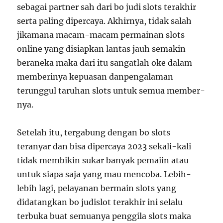
sebagai partner sah dari bo judi slots terakhir
serta paling dipercaya. Akhirnya, tidak salah
jikamana macam-macam permainan slots
online yang disiapkan lantas jauh semakin
beraneka maka dari itu sangatlah oke dalam
memberinya kepuasan danpengalaman
terunggul taruhan slots untuk semua member-
nya.
Setelah itu, tergabung dengan bo slots
teranyar dan bisa dipercaya 2023 sekali-kali
tidak membikin sukar banyak pemaiin atau
untuk siapa saja yang mau mencoba. Lebih-
lebih lagi, pelayanan bermain slots yang
didatangkan bo judislot terakhir ini selalu
terbuka buat semuanya penggila slots maka