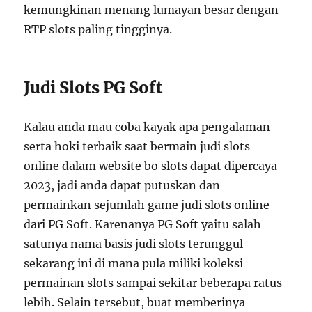
kemungkinan menang lumayan besar dengan
RTP slots paling tingginya.
Judi Slots PG Soft
Kalau anda mau coba kayak apa pengalaman
serta hoki terbaik saat bermain judi slots
online dalam website bo slots dapat dipercaya
2023, jadi anda dapat putuskan dan
permainkan sejumlah game judi slots online
dari PG Soft. Karenanya PG Soft yaitu salah
satunya nama basis judi slots terunggul
sekarang ini di mana pula miliki koleksi
permainan slots sampai sekitar beberapa ratus
lebih. Selain tersebut, buat memberinya