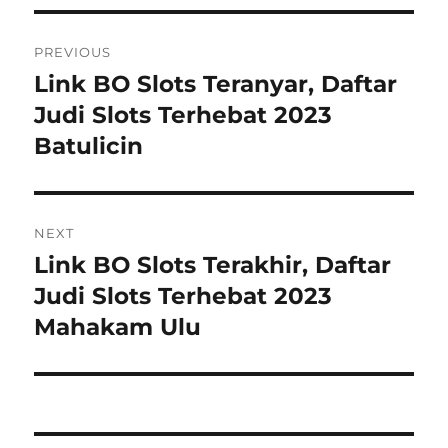
Post
PREVIOUS
navigation
Link BO Slots Teranyar, Daftar
Previous
post:
Judi Slots Terhebat 2023
Batulicin
NEXT
Link BO Slots Terakhir, Daftar
Next
post:
Judi Slots Terhebat 2023
Mahakam Ulu