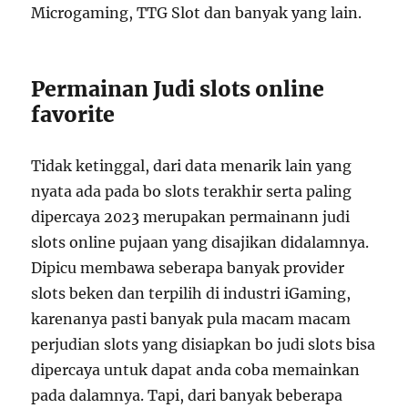
Microgaming, TTG Slot dan banyak yang lain.
Permainan Judi slots online
favorite
Tidak ketinggal, dari data menarik lain yang
nyata ada pada bo slots terakhir serta paling
dipercaya 2023 merupakan permainann judi
slots online pujaan yang disajikan didalamnya.
Dipicu membawa seberapa banyak provider
slots beken dan terpilih di industri iGaming,
karenanya pasti banyak pula macam macam
perjudian slots yang disiapkan bo judi slots bisa
dipercaya untuk dapat anda coba memainkan
pada dalamnya. Tapi, dari banyak beberapa