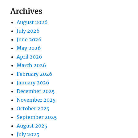
Archives
August 2026
July 2026
June 2026
May 2026
April 2026
March 2026
February 2026
January 2026
December 2025
November 2025
October 2025
September 2025
August 2025
July 2025