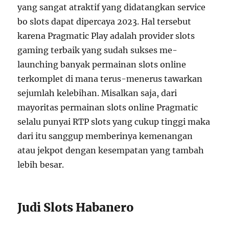
yang sangat atraktif yang didatangkan service
bo slots dapat dipercaya 2023. Hal tersebut
karena Pragmatic Play adalah provider slots
gaming terbaik yang sudah sukses me-
launching banyak permainan slots online
terkomplet di mana terus-menerus tawarkan
sejumlah kelebihan. Misalkan saja, dari
mayoritas permainan slots online Pragmatic
selalu punyai RTP slots yang cukup tinggi maka
dari itu sanggup memberinya kemenangan
atau jekpot dengan kesempatan yang tambah
lebih besar.
Judi Slots Habanero