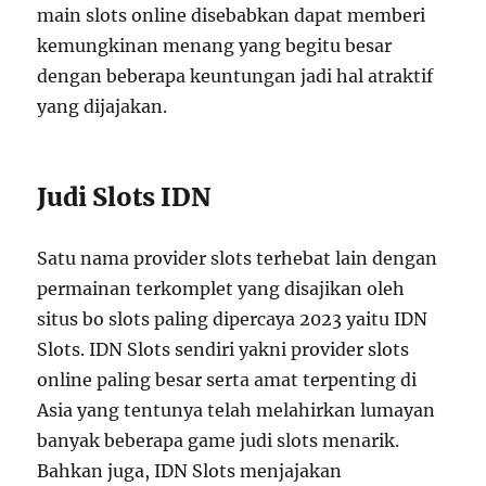
main slots online disebabkan dapat memberi
kemungkinan menang yang begitu besar
dengan beberapa keuntungan jadi hal atraktif
yang dijajakan.
Judi Slots IDN
Satu nama provider slots terhebat lain dengan
permainan terkomplet yang disajikan oleh
situs bo slots paling dipercaya 2023 yaitu IDN
Slots. IDN Slots sendiri yakni provider slots
online paling besar serta amat terpenting di
Asia yang tentunya telah melahirkan lumayan
banyak beberapa game judi slots menarik.
Bahkan juga, IDN Slots menjajakan