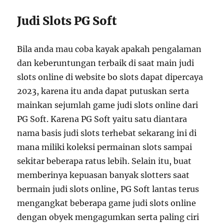
Judi Slots PG Soft
Bila anda mau coba kayak apakah pengalaman
dan keberuntungan terbaik di saat main judi
slots online di website bo slots dapat dipercaya
2023, karena itu anda dapat putuskan serta
mainkan sejumlah game judi slots online dari
PG Soft. Karena PG Soft yaitu satu diantara
nama basis judi slots terhebat sekarang ini di
mana miliki koleksi permainan slots sampai
sekitar beberapa ratus lebih. Selain itu, buat
memberinya kepuasan banyak slotters saat
bermain judi slots online, PG Soft lantas terus
mengangkat beberapa game judi slots online
dengan obyek mengagumkan serta paling ciri