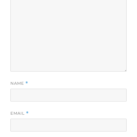
NAME
*
EMAIL
*