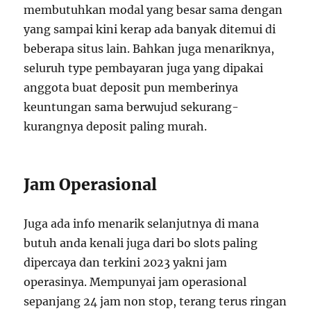
membutuhkan modal yang besar sama dengan
yang sampai kini kerap ada banyak ditemui di
beberapa situs lain. Bahkan juga menariknya,
seluruh type pembayaran juga yang dipakai
anggota buat deposit pun memberinya
keuntungan sama berwujud sekurang-
kurangnya deposit paling murah.
Jam Operasional
Juga ada info menarik selanjutnya di mana
butuh anda kenali juga dari bo slots paling
dipercaya dan terkini 2023 yakni jam
operasinya. Mempunyai jam operasional
sepanjang 24 jam non stop, terang terus ringan