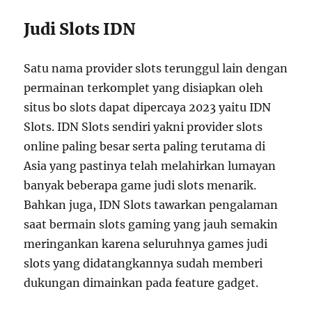
Judi Slots IDN
Satu nama provider slots terunggul lain dengan
permainan terkomplet yang disiapkan oleh
situs bo slots dapat dipercaya 2023 yaitu IDN
Slots. IDN Slots sendiri yakni provider slots
online paling besar serta paling terutama di
Asia yang pastinya telah melahirkan lumayan
banyak beberapa game judi slots menarik.
Bahkan juga, IDN Slots tawarkan pengalaman
saat bermain slots gaming yang jauh semakin
meringankan karena seluruhnya games judi
slots yang didatangkannya sudah memberi
dukungan dimainkan pada feature gadget.