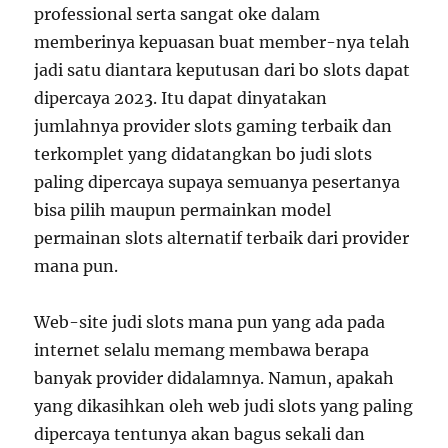
professional serta sangat oke dalam
memberinya kepuasan buat member-nya telah
jadi satu diantara keputusan dari bo slots dapat
dipercaya 2023. Itu dapat dinyatakan
jumlahnya provider slots gaming terbaik dan
terkomplet yang didatangkan bo judi slots
paling dipercaya supaya semuanya pesertanya
bisa pilih maupun permainkan model
permainan slots alternatif terbaik dari provider
mana pun.
Web-site judi slots mana pun yang ada pada
internet selalu memang membawa berapa
banyak provider didalamnya. Namun, apakah
yang dikasihkan oleh web judi slots yang paling
dipercaya tentunya akan bagus sekali dan