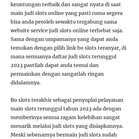
keuntungan terbaik dan sangat nyata di saat
main judi slots online yang pasti cuma segera
bisa anda peroleh sewaktu tergabung sama
website service judi slots online terhebat saja.
Sama dengan umpamanya yang dapat anda
temukan dengan pilih link bo slots teranyar, di
mana semuanya daftar judi slots terunggul
2023 pastilah dapat anda temui dan
permainkan dengan sangatlah ringan
didalamnya.
Bo slots terakhir sebagai penyuplai pelayanan
main slots terunggul tahun 2023 ada dengan
memberinya semua ragam kelebihan sangat
menarik melalui judi slots yang disiapkannya.
Meski sebenarnya bermain judi slots sudah