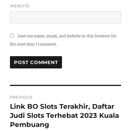
WEBSITE
Save my name, email, and website in this browser for
the next time I comment.
Post
PREVIOUS
navigation
Link BO Slots Terakhir, Daftar
Previous
post:
Judi Slots Terhebat 2023 Kuala
Pembuang