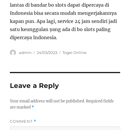
lantas di bandar bo slots dapat dipercaya di
Indonesia bisa secara mudah mengerjakannya
kapan pun. Apa lagi, service 24 jam sendiri jadi
satu keunggulan yang ada di bo slots paling
dipercaya Indonesia.
Author
Posted
Categories
admin
24/05/2023
Togel Online
on
Leave a Reply
Your email address will not be published.
Required fields
are marked
*
COMMENT
*