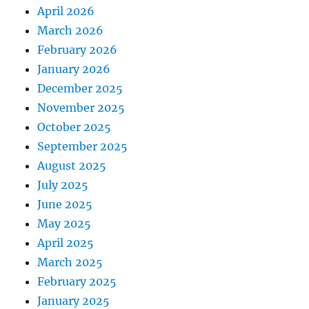
April 2026
March 2026
February 2026
January 2026
December 2025
November 2025
October 2025
September 2025
August 2025
July 2025
June 2025
May 2025
April 2025
March 2025
February 2025
January 2025