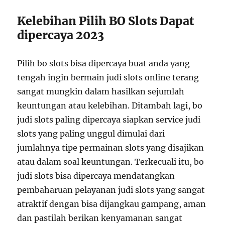
Kelebihan Pilih BO Slots Dapat
dipercaya 2023
Pilih bo slots bisa dipercaya buat anda yang
tengah ingin bermain judi slots online terang
sangat mungkin dalam hasilkan sejumlah
keuntungan atau kelebihan. Ditambah lagi, bo
judi slots paling dipercaya siapkan service judi
slots yang paling unggul dimulai dari
jumlahnya tipe permainan slots yang disajikan
atau dalam soal keuntungan. Terkecuali itu, bo
judi slots bisa dipercaya mendatangkan
pembaharuan pelayanan judi slots yang sangat
atraktif dengan bisa dijangkau gampang, aman
dan pastilah berikan kenyamanan sangat