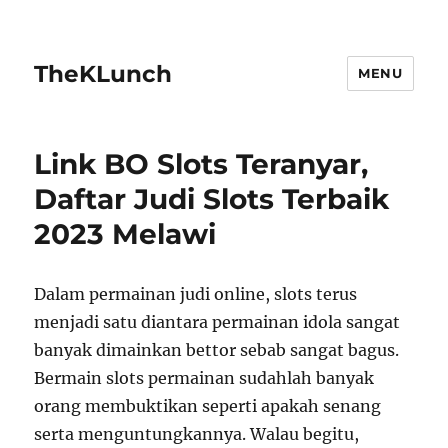
TheKLunch
MENU
Link BO Slots Teranyar,
Daftar Judi Slots Terbaik
2023 Melawi
Dalam permainan judi online, slots terus
menjadi satu diantara permainan idola sangat
banyak dimainkan bettor sebab sangat bagus.
Bermain slots permainan sudahlah banyak
orang membuktikan seperti apakah senang
serta menguntungkannya. Walau begitu,