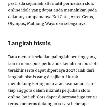
pasti ada sejumlah alternatif permainan slots
online idola yang dapat anda memainkan pada
dalamnya umpamanya Koi Gate, Aztec Gems,
Olympus, Mahjong Ways dan sebagainya.
Langkah bisnis
Data menarik sekalian palinglah penting yang
lain di mana pula perlu anda kenali dari bo slots
terakhir serta dapat dipercaya 2023 ialah dari
langkah bisnis yang disajikan. Untuk
mendukung keringanan atau keamanan tiap-
tiap anggota dalam nikmati perjudian slots
online, bo judi slots dapat dipercaya juga tentu
terus-menerus dukungan secara beberapa