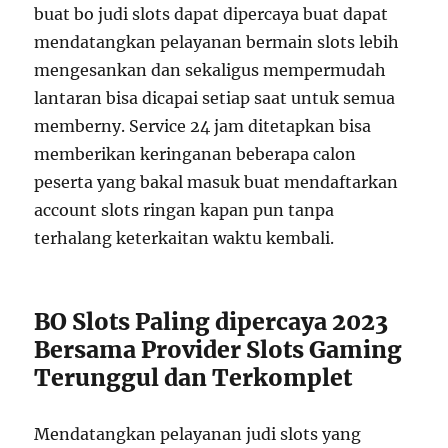
buat bo judi slots dapat dipercaya buat dapat
mendatangkan pelayanan bermain slots lebih
mengesankan dan sekaligus mempermudah
lantaran bisa dicapai setiap saat untuk semua
memberny. Service 24 jam ditetapkan bisa
memberikan keringanan beberapa calon
peserta yang bakal masuk buat mendaftarkan
account slots ringan kapan pun tanpa
terhalang keterkaitan waktu kembali.
BO Slots Paling dipercaya 2023
Bersama Provider Slots Gaming
Terunggul dan Terkomplet
Mendatangkan pelayanan judi slots yang