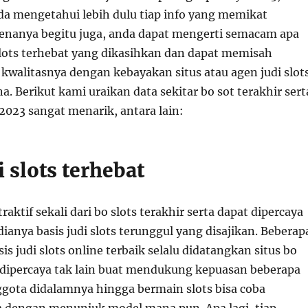
da mengetahui lebih dulu tiap info yang memikat
enanya begitu juga, anda dapat mengerti semacam apa
slots terhebat yang dikasihkan dan dapat memisah
kwalitasnya dengan kebayakan situs atau agen judi slot
na. Berikut kami uraikan data sekitar bo sot terakhir sert
2023 sangat menarik, antara lain:
i slots terhebat
raktif sekali dari bo slots terakhir serta dapat dipercaya
dianya basis judi slots terunggul yang disajikan. Beberap
sis judi slots online terbaik selalu didatangkan situs bo
ng dipercaya tak lain buat mendukung kepuasan beberapa
nggota didalamnya hingga bermain slots bisa coba