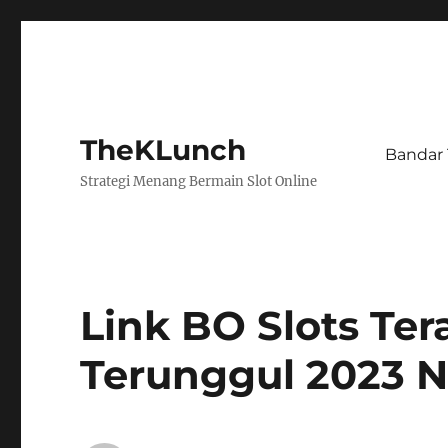
TheKLunch
Bandar 
Strategi Menang Bermain Slot Online
Link BO Slots Tera
Terunggul 2023 