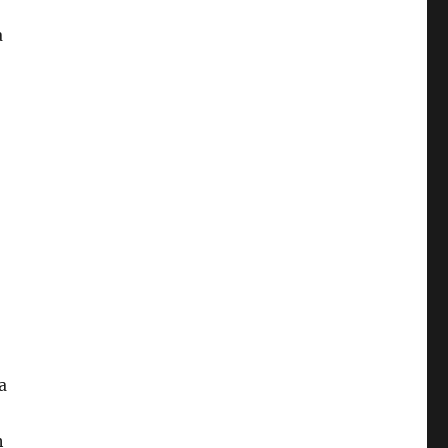
a
a
h