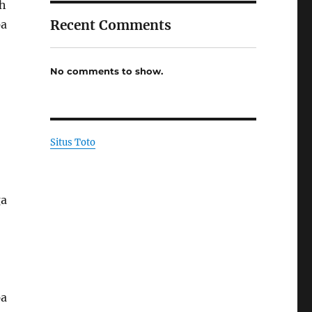
ah
Recent Comments
pa
No comments to show.
Situs Toto
ga
pa