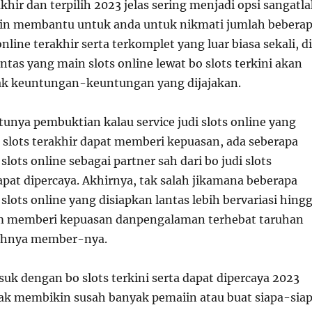
rakhir dan terpilih 2023 jelas sering menjadi opsi sangatl
ain membantu untuk anda untuk nikmati jumlah bebera
online terakhir serta terkomplet yang luar biasa sekali, di
antas yang main slots online lewat bo slots terkini akan
k keuntungan-keuntungan yang dijajakan.
tunya pembuktian kalau service judi slots online yang
o slots terakhir dapat memberi kepuasan, ada seberapa
slots online sebagai partner sah dari bo judi slots
apat dipercaya. Akhirnya, tak salah jikamana beberapa
slots online yang disiapkan lantas lebih bervariasi hing
am memberi kepuasan danpengalaman terhebat taruhan
ruhnya member-nya.
uk dengan bo slots terkini serta dapat dipercaya 2023
ak membikin susah banyak pemaiin atau buat siapa-sia