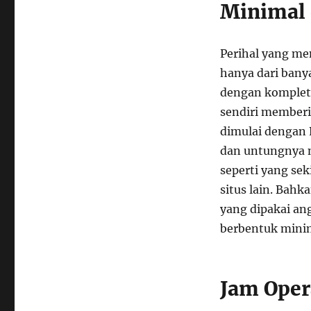
Minimal 
Perihal yang me
hanya dari banya
dengan komplet s
sendiri memberi
dimulai dengan 
dan untungnya m
seperti yang sek
situs lain. Bah
yang dipakai an
berbentuk mini
Jam Oper