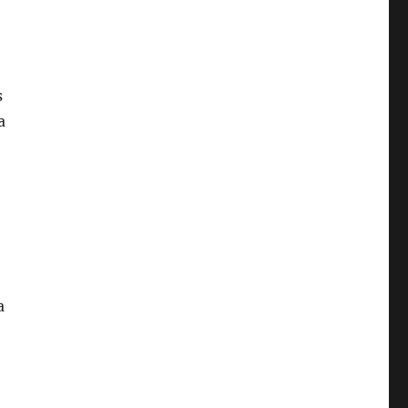
s
a
a