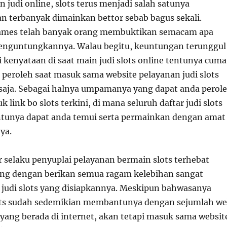
judi online, slots terus menjadi salah satunya
n terbanyak dimainkan bettor sebab bagus sekali.
games telah banyak orang membuktikan semacam apa
menguntungkannya. Walau begitu, keuntungan terunggul
 kenyataan di saat main judi slots online tentunya cuma
 peroleh saat masuk sama website pelayanan judi slots
 saja. Sebagai halnya umpamanya yang dapat anda perol
link bo slots terkini, di mana seluruh daftar judi slots
entunya dapat anda temui serta permainkan dengan amat
ya.
r selaku penyuplai pelayanan bermain slots terhebat
ng dengan berikan semua ragam kelebihan sangat
 judi slots yang disiapkannya. Meskipun bahwasanya
lots sudah sedemikian membantunya dengan sejumlah w
e yang berada di internet, akan tetapi masuk sama websit