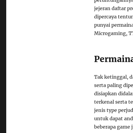
peruntungannya 
jejeran daftar pr
dipercaya tentun
punyai permaina
Microgaming, TT
Permainan
Tak ketinggal, d
serta paling dip
disiapkan didal
terkenal serta t
jenis type perjud
untuk dapat an
beberapa game ju