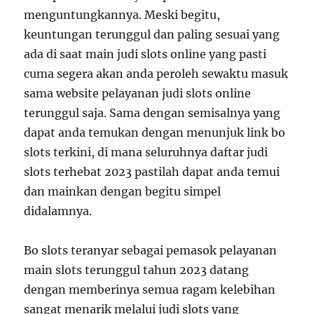
menguntungkannya. Meski begitu,
keuntungan terunggul dan paling sesuai yang
ada di saat main judi slots online yang pasti
cuma segera akan anda peroleh sewaktu masuk
sama website pelayanan judi slots online
terunggul saja. Sama dengan semisalnya yang
dapat anda temukan dengan menunjuk link bo
slots terkini, di mana seluruhnya daftar judi
slots terhebat 2023 pastilah dapat anda temui
dan mainkan dengan begitu simpel
didalamnya.
Bo slots teranyar sebagai pemasok pelayanan
main slots terunggul tahun 2023 datang
dengan memberinya semua ragam kelebihan
sangat menarik melalui judi slots yang