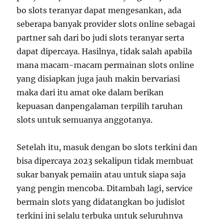
bo slots teranyar dapat mengesankan, ada
seberapa banyak provider slots online sebagai
partner sah dari bo judi slots teranyar serta
dapat dipercaya. Hasilnya, tidak salah apabila
mana macam-macam permainan slots online
yang disiapkan juga jauh makin bervariasi
maka dari itu amat oke dalam berikan
kepuasan danpengalaman terpilih taruhan
slots untuk semuanya anggotanya.
Setelah itu, masuk dengan bo slots terkini dan
bisa dipercaya 2023 sekalipun tidak membuat
sukar banyak pemaiin atau untuk siapa saja
yang pengin mencoba. Ditambah lagi, service
bermain slots yang didatangkan bo judislot
terkini ini selalu terbuka untuk seluruhnya