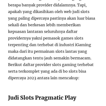
berapa banyak provider didalamnya. Tapi,
apakah yang dikasihkan oleh web judi slots
yang paling dipercaya pastinya akan luar biasa
sekali dan berkesan lebih memberikan
kepuasan lantaran seluruhnya daftar
providernya yakni pemasok games slots
terpenting dan terhebat di industri iGaming
maka dari itu permainan slots lantas yang
didatangkan tentu jauh semakin bermacam.
Berikut daftar provider slots gaming terhebat
serta terkomplet yang ada di bo slots bisa
dipercaya 2023 antara lain mencakup:
Judi Slots Pragmatic Play