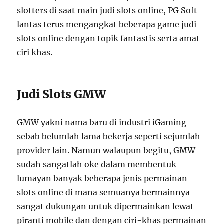
slotters di saat main judi slots online, PG Soft
lantas terus mengangkat beberapa game judi
slots online dengan topik fantastis serta amat
ciri khas.
Judi Slots GMW
GMW yakni nama baru di industri iGaming
sebab belumlah lama bekerja seperti sejumlah
provider lain. Namun walaupun begitu, GMW
sudah sangatlah oke dalam membentuk
lumayan banyak beberapa jenis permainan
slots online di mana semuanya bermainnya
sangat dukungan untuk dipermainkan lewat
piranti mobile dan dengan ciri-khas permainan