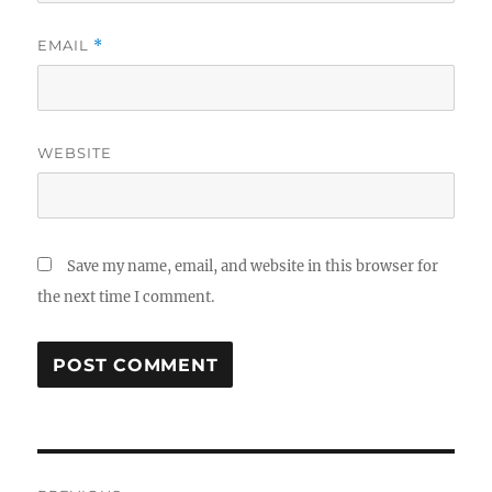
EMAIL
*
WEBSITE
Save my name, email, and website in this browser for
the next time I comment.
Post