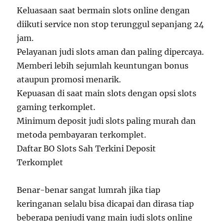
Keluasaan saat bermain slots online dengan
diikuti service non stop terunggul sepanjang 24
jam.
Pelayanan judi slots aman dan paling dipercaya.
Memberi lebih sejumlah keuntungan bonus
ataupun promosi menarik.
Kepuasan di saat main slots dengan opsi slots
gaming terkomplet.
Minimum deposit judi slots paling murah dan
metoda pembayaran terkomplet.
Daftar BO Slots Sah Terkini Deposit
Terkomplet
Benar-benar sangat lumrah jika tiap
keringanan selalu bisa dicapai dan dirasa tiap
beberapa penjudi yang main judi slots online