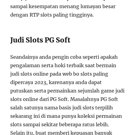
sampai kesempatan menang lumayan besar
dengan RTP slots paling tingginya.
Judi Slots PG Soft
Seandainya anda pengin coba seperti apakah
pengalaman serta hoki terbaik saat bermain
judi slots online pada web bo slots paling
dipercaya 2023, karenanya anda dapat
putuskan serta permainkan sejumlah game judi
slots online dari PG Soft. Masalahnya PG Soft
salah satunya nama basis judi slots terpilih
sekarang ini di mana punya koleksi permainan
slots sampai sekitar beberapa ratus lebih.
Selain itu, buat memberi kepuasan banyak