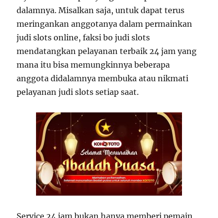
dalamnya. Misalkan saja, untuk dapat terus
meringankan anggotanya dalam permainkan
judi slots online, faksi bo judi slots
mendatangkan pelayanan terbaik 24 jam yang
mana itu bisa memungkinnya beberapa
anggota didalamnya membuka atau nikmati
pelayanan judi slots setiap saat.
Service 24 jam bukan hanya memberi pemain