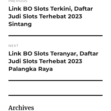
PREVIOUS
navigation
Link BO Slots Terkini, Daftar
Previous
post:
Judi Slots Terhebat 2023
Sintang
NEXT
Link BO Slots Teranyar, Daftar
Next
post:
Judi Slots Terhebat 2023
Palangka Raya
Archives