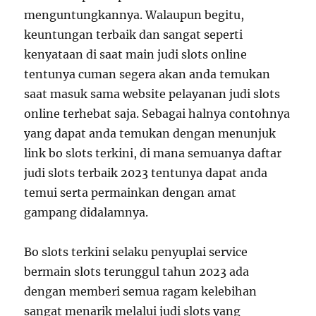
menguntungkannya. Walaupun begitu,
keuntungan terbaik dan sangat seperti
kenyataan di saat main judi slots online
tentunya cuman segera akan anda temukan
saat masuk sama website pelayanan judi slots
online terhebat saja. Sebagai halnya contohnya
yang dapat anda temukan dengan menunjuk
link bo slots terkini, di mana semuanya daftar
judi slots terbaik 2023 tentunya dapat anda
temui serta permainkan dengan amat
gampang didalamnya.
Bo slots terkini selaku penyuplai service
bermain slots terunggul tahun 2023 ada
dengan memberi semua ragam kelebihan
sangat menarik melalui judi slots yang