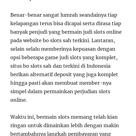
Benar-benar sangat lumrah seandainya tiap
kelapangan terus bisa dicapai serta dirasa tiap
banyak penjudi yang bermain judi slots online
pada website bo slots sah terkini. Lantaran,
selain selalu memberinya kepuasan dengan
opsi beberapa game judi slots yang komplet,
situs bo slots sah dan terkini di Indonesia
berikan alternatif deposit yang juga komplet
hingga pasti akan membuat member-nya
simpel dalam permainkan perjudian slots
online.
Waktu ini, bermain slots memang telah kian
ringan untuk dimainkan lebih dengan makin
bertambahnya langkah pembayaran yang