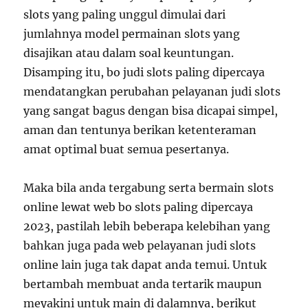
slots yang paling unggul dimulai dari
jumlahnya model permainan slots yang
disajikan atau dalam soal keuntungan.
Disamping itu, bo judi slots paling dipercaya
mendatangkan perubahan pelayanan judi slots
yang sangat bagus dengan bisa dicapai simpel,
aman dan tentunya berikan ketenteraman
amat optimal buat semua pesertanya.
Maka bila anda tergabung serta bermain slots
online lewat web bo slots paling dipercaya
2023, pastilah lebih beberapa kelebihan yang
bahkan juga pada web pelayanan judi slots
online lain juga tak dapat anda temui. Untuk
bertambah membuat anda tertarik maupun
meyakini untuk main di dalamnya, berikut