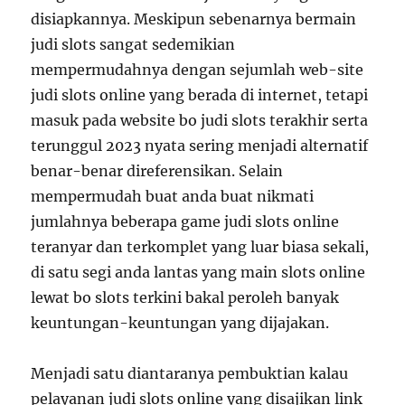
disiapkannya. Meskipun sebenarnya bermain
judi slots sangat sedemikian
mempermudahnya dengan sejumlah web-site
judi slots online yang berada di internet, tetapi
masuk pada website bo judi slots terakhir serta
terunggul 2023 nyata sering menjadi alternatif
benar-benar direferensikan. Selain
mempermudah buat anda buat nikmati
jumlahnya beberapa game judi slots online
teranyar dan terkomplet yang luar biasa sekali,
di satu segi anda lantas yang main slots online
lewat bo slots terkini bakal peroleh banyak
keuntungan-keuntungan yang dijajakan.
Menjadi satu diantaranya pembuktian kalau
pelayanan judi slots online yang disajikan link