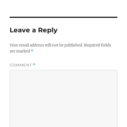
on
Leave a Reply
Your email address will not be published.
Required fields
are marked
*
COMMENT
*