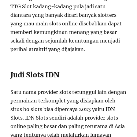
TTG Slot kadang-kadang pula jadi satu
diantara yang banyak dicari banyak slotters
yang mau main slots online disebabkan dapat
memberi kemungkinan menang yang besar
sekali dengan sejumlah keuntungan menjadi
perihal atraktif yang dijajakan.
Judi Slots IDN
Satu nama provider slots terunggul lain dengan
permainan terkomplet yang disiapkan oleh
situs bo slots bisa dipercaya 2023 yaitu IDN
Slots. IDN Slots sendiri adalah provider slots
online paling besar dan paling terutama di Asia
yang tentunya telah melahirkan lumayan