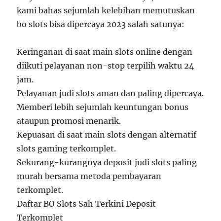
kami bahas sejumlah kelebihan memutuskan
bo slots bisa dipercaya 2023 salah satunya:
Keringanan di saat main slots online dengan
diikuti pelayanan non-stop terpilih waktu 24
jam.
Pelayanan judi slots aman dan paling dipercaya.
Memberi lebih sejumlah keuntungan bonus
ataupun promosi menarik.
Kepuasan di saat main slots dengan alternatif
slots gaming terkomplet.
Sekurang-kurangnya deposit judi slots paling
murah bersama metoda pembayaran
terkomplet.
Daftar BO Slots Sah Terkini Deposit
Terkomplet