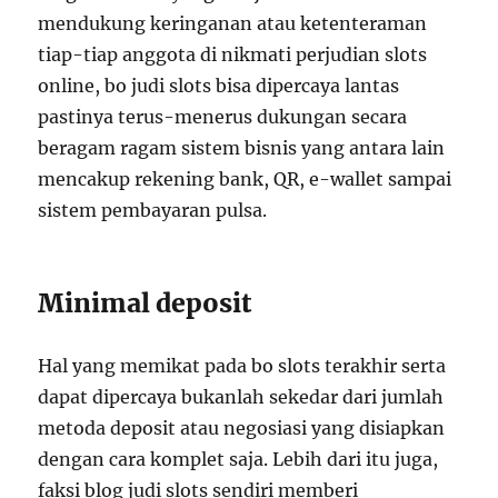
mendukung keringanan atau ketenteraman
tiap-tiap anggota di nikmati perjudian slots
online, bo judi slots bisa dipercaya lantas
pastinya terus-menerus dukungan secara
beragam ragam sistem bisnis yang antara lain
mencakup rekening bank, QR, e-wallet sampai
sistem pembayaran pulsa.
Minimal deposit
Hal yang memikat pada bo slots terakhir serta
dapat dipercaya bukanlah sekedar dari jumlah
metoda deposit atau negosiasi yang disiapkan
dengan cara komplet saja. Lebih dari itu juga,
faksi blog judi slots sendiri memberi