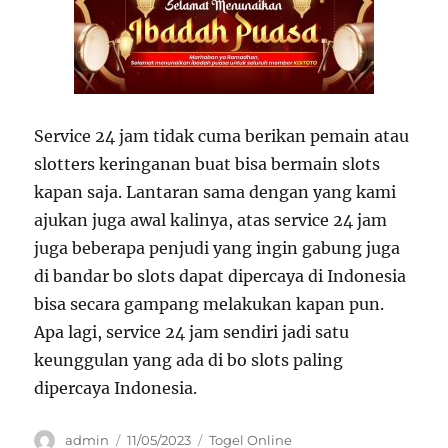
Service 24 jam tidak cuma berikan pemain atau
slotters keringanan buat bisa bermain slots
kapan saja. Lantaran sama dengan yang kami
ajukan juga awal kalinya, atas service 24 jam
juga beberapa penjudi yang ingin gabung juga
di bandar bo slots dapat dipercaya di Indonesia
bisa secara gampang melakukan kapan pun.
Apa lagi, service 24 jam sendiri jadi satu
keunggulan yang ada di bo slots paling
dipercaya Indonesia.
Author
Posted
Categories
admin
11/05/2023
Togel Online