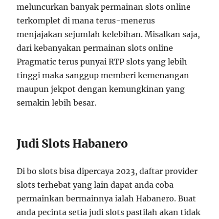
meluncurkan banyak permainan slots online
terkomplet di mana terus-menerus
menjajakan sejumlah kelebihan. Misalkan saja,
dari kebanyakan permainan slots online
Pragmatic terus punyai RTP slots yang lebih
tinggi maka sanggup memberi kemenangan
maupun jekpot dengan kemungkinan yang
semakin lebih besar.
Judi Slots Habanero
Di bo slots bisa dipercaya 2023, daftar provider
slots terhebat yang lain dapat anda coba
permainkan bermainnya ialah Habanero. Buat
anda pecinta setia judi slots pastilah akan tidak