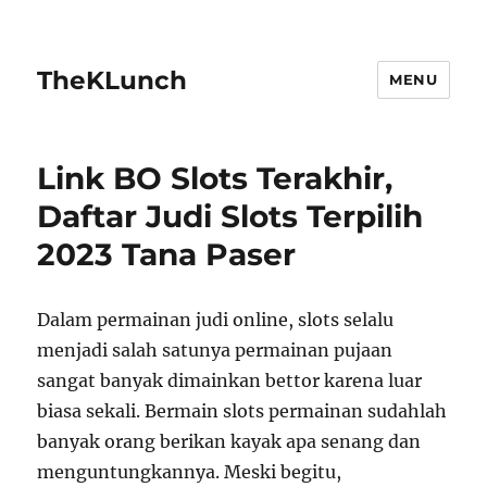
TheKLunch
MENU
Link BO Slots Terakhir,
Daftar Judi Slots Terpilih
2023 Tana Paser
Dalam permainan judi online, slots selalu
menjadi salah satunya permainan pujaan
sangat banyak dimainkan bettor karena luar
biasa sekali. Bermain slots permainan sudahlah
banyak orang berikan kayak apa senang dan
menguntungkannya. Meski begitu,