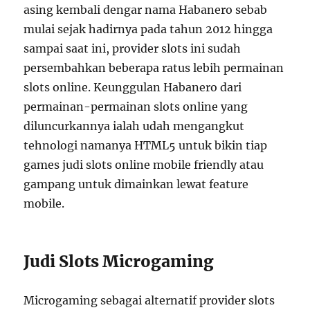
asing kembali dengar nama Habanero sebab
mulai sejak hadirnya pada tahun 2012 hingga
sampai saat ini, provider slots ini sudah
persembahkan beberapa ratus lebih permainan
slots online. Keunggulan Habanero dari
permainan-permainan slots online yang
diluncurkannya ialah udah mengangkut
tehnologi namanya HTML5 untuk bikin tiap
games judi slots online mobile friendly atau
gampang untuk dimainkan lewat feature
mobile.
Judi Slots Microgaming
Microgaming sebagai alternatif provider slots