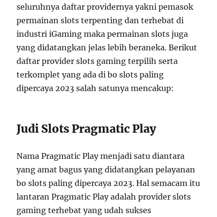
seluruhnya daftar providernya yakni pemasok
permainan slots terpenting dan terhebat di
industri iGaming maka permainan slots juga
yang didatangkan jelas lebih beraneka. Berikut
daftar provider slots gaming terpilih serta
terkomplet yang ada di bo slots paling
dipercaya 2023 salah satunya mencakup:
Judi Slots Pragmatic Play
Nama Pragmatic Play menjadi satu diantara
yang amat bagus yang didatangkan pelayanan
bo slots paling dipercaya 2023. Hal semacam itu
lantaran Pragmatic Play adalah provider slots
gaming terhebat yang udah sukses