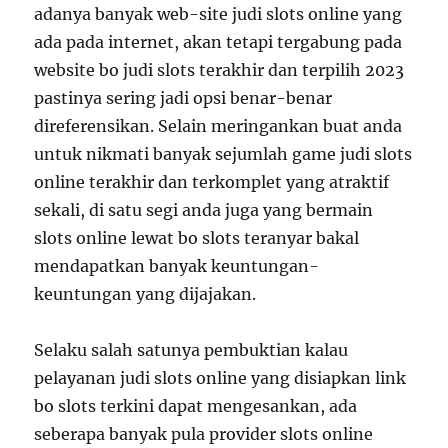
adanya banyak web-site judi slots online yang
ada pada internet, akan tetapi tergabung pada
website bo judi slots terakhir dan terpilih 2023
pastinya sering jadi opsi benar-benar
direferensikan. Selain meringankan buat anda
untuk nikmati banyak sejumlah game judi slots
online terakhir dan terkomplet yang atraktif
sekali, di satu segi anda juga yang bermain
slots online lewat bo slots teranyar bakal
mendapatkan banyak keuntungan-
keuntungan yang dijajakan.
Selaku salah satunya pembuktian kalau
pelayanan judi slots online yang disiapkan link
bo slots terkini dapat mengesankan, ada
seberapa banyak pula provider slots online