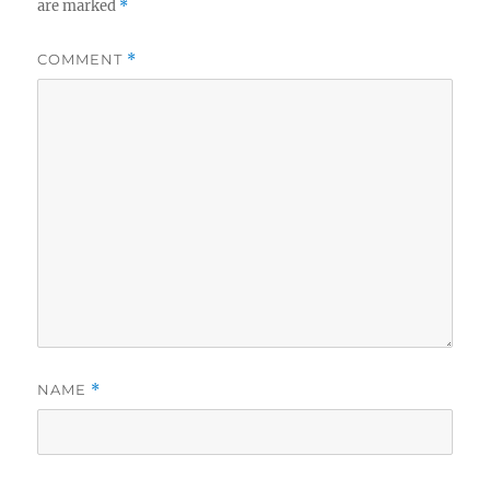
are marked
*
COMMENT
*
NAME
*