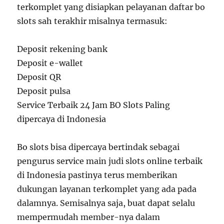
terkomplet yang disiapkan pelayanan daftar bo
slots sah terakhir misalnya termasuk:
Deposit rekening bank
Deposit e-wallet
Deposit QR
Deposit pulsa
Service Terbaik 24 Jam BO Slots Paling
dipercaya di Indonesia
Bo slots bisa dipercaya bertindak sebagai
pengurus service main judi slots online terbaik
di Indonesia pastinya terus memberikan
dukungan layanan terkomplet yang ada pada
dalamnya. Semisalnya saja, buat dapat selalu
mempermudah member-nya dalam