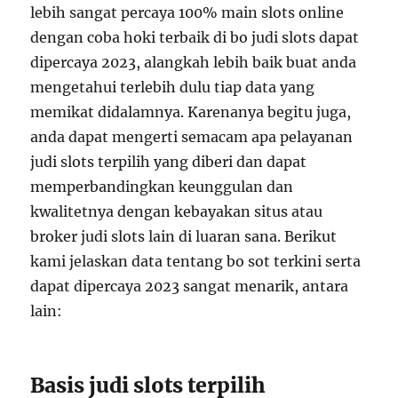
lebih sangat percaya 100% main slots online
dengan coba hoki terbaik di bo judi slots dapat
dipercaya 2023, alangkah lebih baik buat anda
mengetahui terlebih dulu tiap data yang
memikat didalamnya. Karenanya begitu juga,
anda dapat mengerti semacam apa pelayanan
judi slots terpilih yang diberi dan dapat
memperbandingkan keunggulan dan
kwalitetnya dengan kebayakan situs atau
broker judi slots lain di luaran sana. Berikut
kami jelaskan data tentang bo sot terkini serta
dapat dipercaya 2023 sangat menarik, antara
lain:
Basis judi slots terpilih