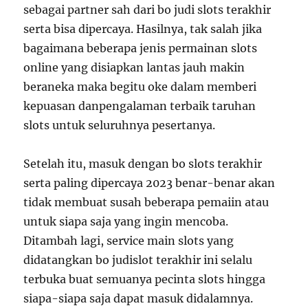
sebagai partner sah dari bo judi slots terakhir
serta bisa dipercaya. Hasilnya, tak salah jika
bagaimana beberapa jenis permainan slots
online yang disiapkan lantas jauh makin
beraneka maka begitu oke dalam memberi
kepuasan danpengalaman terbaik taruhan
slots untuk seluruhnya pesertanya.
Setelah itu, masuk dengan bo slots terakhir
serta paling dipercaya 2023 benar-benar akan
tidak membuat susah beberapa pemaiin atau
untuk siapa saja yang ingin mencoba.
Ditambah lagi, service main slots yang
didatangkan bo judislot terakhir ini selalu
terbuka buat semuanya pecinta slots hingga
siapa-siapa saja dapat masuk didalamnya.