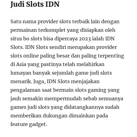
Judi Slots IDN
Satu nama provider slots terbaik lain dengan
permainan terkomplet yang disiapkan oleh
situs bo slots bisa dipercaya 2023 ialah IDN
Slots. IDN Slots sendiri merupakan provider
slots online paling besar dan paling terpenting
di Asia yang pastinya telah melahirkan
lumayan banyak sejumlah game judi slots
menarik. Juga, IDN Slots menjajakan
pengalaman saat bermain slots gaming yang
jauh semakin mempermudah sebab semuanya
games judi slots yang didatangkannya sudah
memberikan dukungan dimainkan pada
feature gadget.