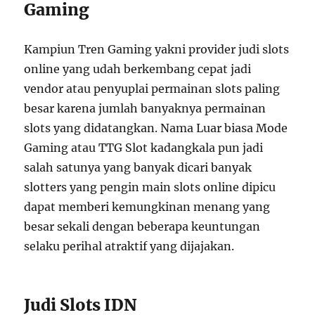
Gaming
Kampiun Tren Gaming yakni provider judi slots
online yang udah berkembang cepat jadi
vendor atau penyuplai permainan slots paling
besar karena jumlah banyaknya permainan
slots yang didatangkan. Nama Luar biasa Mode
Gaming atau TTG Slot kadangkala pun jadi
salah satunya yang banyak dicari banyak
slotters yang pengin main slots online dipicu
dapat memberi kemungkinan menang yang
besar sekali dengan beberapa keuntungan
selaku perihal atraktif yang dijajakan.
Judi Slots IDN