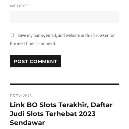
WEBSITE
Save my name, email, and website in this browser for
the next time I comment.
Post
PREVIOUS
navigation
Link BO Slots Terakhir, Daftar
Previous
post:
Judi Slots Terhebat 2023
Sendawar