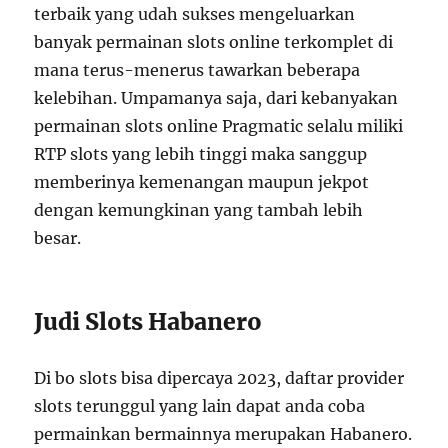
terbaik yang udah sukses mengeluarkan
banyak permainan slots online terkomplet di
mana terus-menerus tawarkan beberapa
kelebihan. Umpamanya saja, dari kebanyakan
permainan slots online Pragmatic selalu miliki
RTP slots yang lebih tinggi maka sanggup
memberinya kemenangan maupun jekpot
dengan kemungkinan yang tambah lebih
besar.
Judi Slots Habanero
Di bo slots bisa dipercaya 2023, daftar provider
slots terunggul yang lain dapat anda coba
permainkan bermainnya merupakan Habanero.