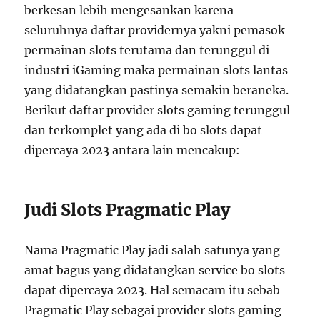
berkesan lebih mengesankan karena
seluruhnya daftar providernya yakni pemasok
permainan slots terutama dan terunggul di
industri iGaming maka permainan slots lantas
yang didatangkan pastinya semakin beraneka.
Berikut daftar provider slots gaming terunggul
dan terkomplet yang ada di bo slots dapat
dipercaya 2023 antara lain mencakup:
Judi Slots Pragmatic Play
Nama Pragmatic Play jadi salah satunya yang
amat bagus yang didatangkan service bo slots
dapat dipercaya 2023. Hal semacam itu sebab
Pragmatic Play sebagai provider slots gaming