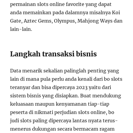
permainan slots online favorite yang dapat
anda memainkan pada dalamnya misalnya Koi
Gate, Aztec Gems, Olympus, Mahjong Ways dan
lain-lain.
Langkah transaksi bisnis
Data menarik sekalian palinglah penting yang
lain di mana pula perlu anda kenali dari bo slots
teranyar dan bisa dipercaya 2023 yaitu dari
sistem bisnis yang disiapkan. Buat mendukung
keluasaan maupun kenyamanan tiap-tiap
peserta di nikmati perjudian slots online, bo
judi slots paling dipercaya lantas nyata terus-
menerus dukungan secara bermacam ragam