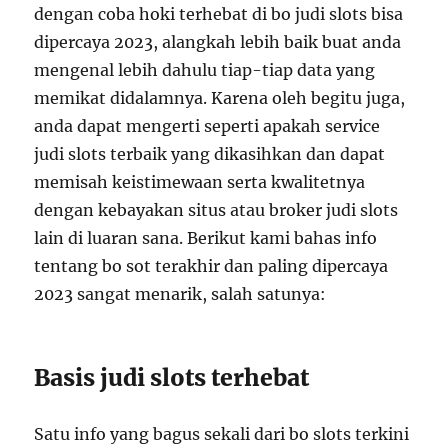
dengan coba hoki terhebat di bo judi slots bisa
dipercaya 2023, alangkah lebih baik buat anda
mengenal lebih dahulu tiap-tiap data yang
memikat didalamnya. Karena oleh begitu juga,
anda dapat mengerti seperti apakah service
judi slots terbaik yang dikasihkan dan dapat
memisah keistimewaan serta kwalitetnya
dengan kebayakan situs atau broker judi slots
lain di luaran sana. Berikut kami bahas info
tentang bo sot terakhir dan paling dipercaya
2023 sangat menarik, salah satunya:
Basis judi slots terhebat
Satu info yang bagus sekali dari bo slots terkini