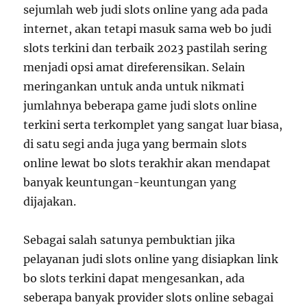
sejumlah web judi slots online yang ada pada
internet, akan tetapi masuk sama web bo judi
slots terkini dan terbaik 2023 pastilah sering
menjadi opsi amat direferensikan. Selain
meringankan untuk anda untuk nikmati
jumlahnya beberapa game judi slots online
terkini serta terkomplet yang sangat luar biasa,
di satu segi anda juga yang bermain slots
online lewat bo slots terakhir akan mendapat
banyak keuntungan-keuntungan yang
dijajakan.
Sebagai salah satunya pembuktian jika
pelayanan judi slots online yang disiapkan link
bo slots terkini dapat mengesankan, ada
seberapa banyak provider slots online sebagai