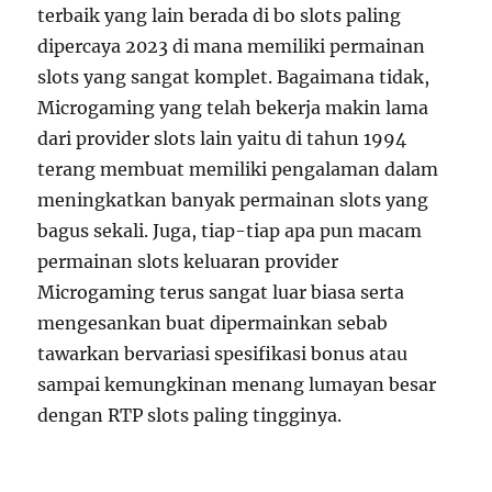
terbaik yang lain berada di bo slots paling
dipercaya 2023 di mana memiliki permainan
slots yang sangat komplet. Bagaimana tidak,
Microgaming yang telah bekerja makin lama
dari provider slots lain yaitu di tahun 1994
terang membuat memiliki pengalaman dalam
meningkatkan banyak permainan slots yang
bagus sekali. Juga, tiap-tiap apa pun macam
permainan slots keluaran provider
Microgaming terus sangat luar biasa serta
mengesankan buat dipermainkan sebab
tawarkan bervariasi spesifikasi bonus atau
sampai kemungkinan menang lumayan besar
dengan RTP slots paling tingginya.