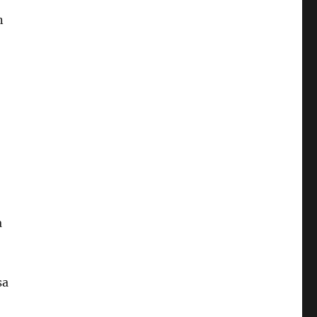
n
a
sa