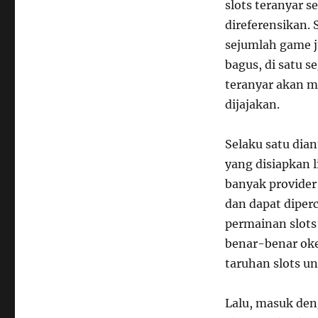
slots teranyar s
direferensikan.
sejumlah game ju
bagus, di satu s
teranyar akan 
dijajakan.
Selaku satu dian
yang disiapkan l
banyak provider 
dan dapat diperc
permainan slots
benar-benar ok
taruhan slots u
Lalu, masuk deng