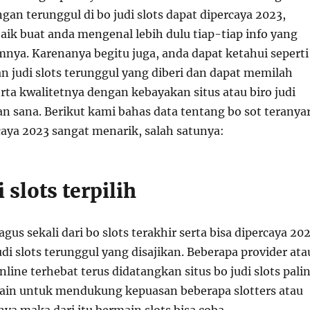
an terunggul di bo judi slots dapat dipercaya 2023,
aik buat anda mengenal lebih dulu tiap-tiap info yang
nya. Karenanya begitu juga, anda dapat ketahui seperti
n judi slots terunggul yang diberi dan dapat memilah
rta kwalitetnya dengan kebayakan situs atau biro judi
aran sana. Berikut kami bahas data tentang bo sot teranya
caya 2023 sangat menarik, salah satunya:
i slots terpilih
agus sekali dari bo slots terakhir serta bisa dipercaya 20
judi slots terunggul yang disajikan. Beberapa provider ata
online terhebat terus didatangkan situs bo judi slots pali
 lain untuk mendukung kepuasan beberapa slotters atau