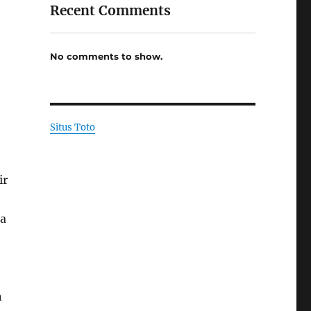
Recent Comments
No comments to show.
Situs Toto
ir
ka
n