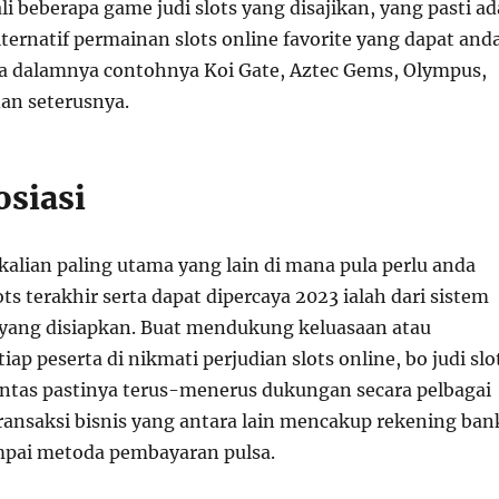
li beberapa game judi slots yang disajikan, yang pasti ad
ternatif permainan slots online favorite yang dapat and
 dalamnya contohnya Koi Gate, Aztec Gems, Olympus,
an seterusnya.
osiasi
kalian paling utama yang lain di mana pula perlu anda
ots terakhir serta dapat dipercaya 2023 ialah dari sistem
s yang disiapkan. Buat mendukung keluasaan atau
ap peserta di nikmati perjudian slots online, bo judi slo
lantas pastinya terus-menerus dukungan secara pelbagai
ansaksi bisnis yang antara lain mencakup rekening ban
mpai metoda pembayaran pulsa.