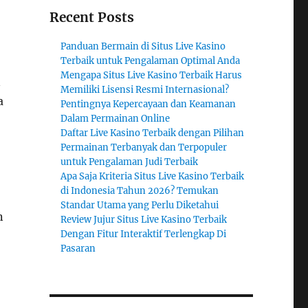
Recent Posts
Panduan Bermain di Situs Live Kasino
Terbaik untuk Pengalaman Optimal Anda
Mengapa Situs Live Kasino Terbaik Harus
n
Memiliki Lisensi Resmi Internasional?
a
Pentingnya Kepercayaan dan Keamanan
Dalam Permainan Online
Daftar Live Kasino Terbaik dengan Pilihan
Permainan Terbanyak dan Terpopuler
untuk Pengalaman Judi Terbaik
Apa Saja Kriteria Situs Live Kasino Terbaik
di Indonesia Tahun 2026? Temukan
Standar Utama yang Perlu Diketahui
n
Review Jujur Situs Live Kasino Terbaik
Dengan Fitur Interaktif Terlengkap Di
Pasaran