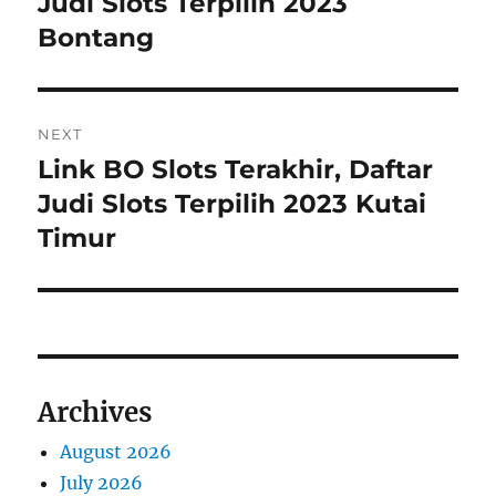
Judi Slots Terpilih 2023
Bontang
NEXT
Link BO Slots Terakhir, Daftar
Next
post:
Judi Slots Terpilih 2023 Kutai
Timur
Archives
August 2026
July 2026