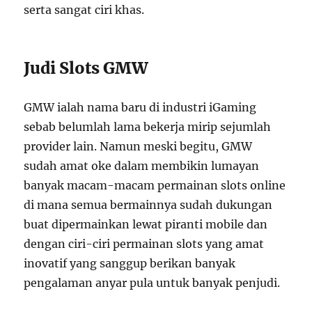
serta sangat ciri khas.
Judi Slots GMW
GMW ialah nama baru di industri iGaming
sebab belumlah lama bekerja mirip sejumlah
provider lain. Namun meski begitu, GMW
sudah amat oke dalam membikin lumayan
banyak macam-macam permainan slots online
di mana semua bermainnya sudah dukungan
buat dipermainkan lewat piranti mobile dan
dengan ciri-ciri permainan slots yang amat
inovatif yang sanggup berikan banyak
pengalaman anyar pula untuk banyak penjudi.