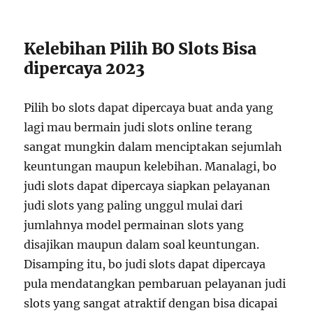
Kelebihan Pilih BO Slots Bisa
dipercaya 2023
Pilih bo slots dapat dipercaya buat anda yang
lagi mau bermain judi slots online terang
sangat mungkin dalam menciptakan sejumlah
keuntungan maupun kelebihan. Manalagi, bo
judi slots dapat dipercaya siapkan pelayanan
judi slots yang paling unggul mulai dari
jumlahnya model permainan slots yang
disajikan maupun dalam soal keuntungan.
Disamping itu, bo judi slots dapat dipercaya
pula mendatangkan pembaruan pelayanan judi
slots yang sangat atraktif dengan bisa dicapai