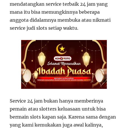
mendatangkan service terbaik 24 jam yang
mana itu bisa memungkinnya beberapa
anggota didalamnya membuka atau nikmati
service judi slots setiap waktu.
Service 24 jam bukan hanya memberinya
pemain atau slotters keluasaan untuk bisa
bermain slots kapan saja. Karena sama dengan
yang kami kemukakan juga awal kalinya,