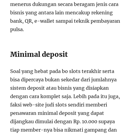
menerus dukungan secara beragam jenis cara
bisnis yang antara lain mencakup rekening
bank, QR, e-wallet sampai teknik pembayaran
pulsa.
Minimal deposit
Soal yang hebat pada bo slots terakhir serta
bisa dipercaya bukan sekedar dari jumlahnya
sistem deposit atau bisnis yang disiapkan
dengan cara komplet saja. Lebih pada itu juga,
faksi web-site judi slots sendiri memberi
penawaran minimal deposit yang dapat
dijangkau dimulai dengan Rp. 10.000 supaya
tiap member-nya bisa nikmati gampang dan