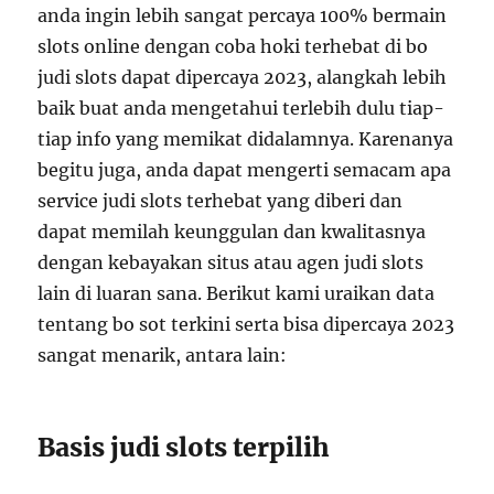
anda ingin lebih sangat percaya 100% bermain
slots online dengan coba hoki terhebat di bo
judi slots dapat dipercaya 2023, alangkah lebih
baik buat anda mengetahui terlebih dulu tiap-
tiap info yang memikat didalamnya. Karenanya
begitu juga, anda dapat mengerti semacam apa
service judi slots terhebat yang diberi dan
dapat memilah keunggulan dan kwalitasnya
dengan kebayakan situs atau agen judi slots
lain di luaran sana. Berikut kami uraikan data
tentang bo sot terkini serta bisa dipercaya 2023
sangat menarik, antara lain:
Basis judi slots terpilih