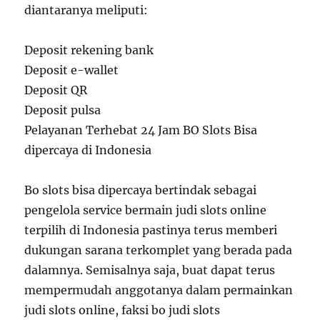
diantaranya meliputi:
Deposit rekening bank
Deposit e-wallet
Deposit QR
Deposit pulsa
Pelayanan Terhebat 24 Jam BO Slots Bisa
dipercaya di Indonesia
Bo slots bisa dipercaya bertindak sebagai
pengelola service bermain judi slots online
terpilih di Indonesia pastinya terus memberi
dukungan sarana terkomplet yang berada pada
dalamnya. Semisalnya saja, buat dapat terus
mempermudah anggotanya dalam permainkan
judi slots online, faksi bo judi slots