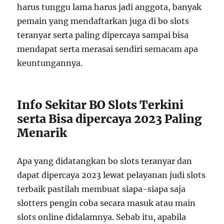
harus tunggu lama harus jadi anggota, banyak
pemain yang mendaftarkan juga di bo slots
teranyar serta paling dipercaya sampai bisa
mendapat serta merasai sendiri semacam apa
keuntungannya.
Info Sekitar BO Slots Terkini
serta Bisa dipercaya 2023 Paling
Menarik
Apa yang didatangkan bo slots teranyar dan
dapat dipercaya 2023 lewat pelayanan judi slots
terbaik pastilah membuat siapa-siapa saja
slotters pengin coba secara masuk atau main
slots online didalamnya. Sebab itu, apabila