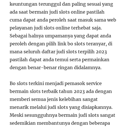
keuntungan terunggul dan paling sesuai yang
ada saat bermain judi slots online pastilah
cuma dapat anda peroleh saat masuk sama web
pelayanan judi slots online terhebat saja.
Sebagai halnya umpamanya yang dapat anda
peroleh dengan pilih link bo slots teranyar, di
mana seluruh daftar judi slots terpilih 2023
pastilah dapat anda temui serta permainkan
dengan benar-benar ringan didalamnya.
Bo slots terkini menjadi pemasok service
bermain slots terbaik tahun 2023 ada dengan
memberi semua jenis kelebihan sangat
menarik melalui judi slots yang disiapkannya.
Meski sesungguhnya bermain judi slots sangat
sedemikian membantunya dengan beberapa