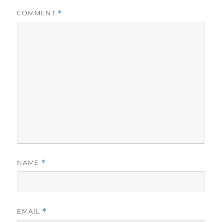
COMMENT
*
NAME
*
EMAIL
*