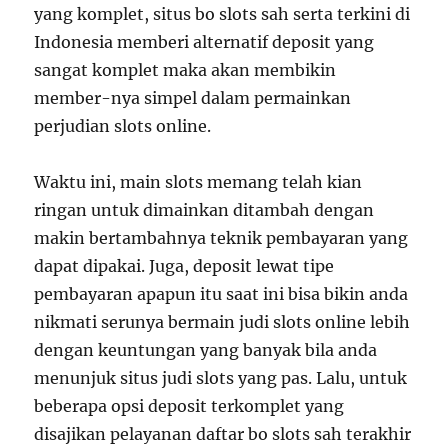
yang komplet, situs bo slots sah serta terkini di
Indonesia memberi alternatif deposit yang
sangat komplet maka akan membikin
member-nya simpel dalam permainkan
perjudian slots online.
Waktu ini, main slots memang telah kian
ringan untuk dimainkan ditambah dengan
makin bertambahnya teknik pembayaran yang
dapat dipakai. Juga, deposit lewat tipe
pembayaran apapun itu saat ini bisa bikin anda
nikmati serunya bermain judi slots online lebih
dengan keuntungan yang banyak bila anda
menunjuk situs judi slots yang pas. Lalu, untuk
beberapa opsi deposit terkomplet yang
disajikan pelayanan daftar bo slots sah terakhir