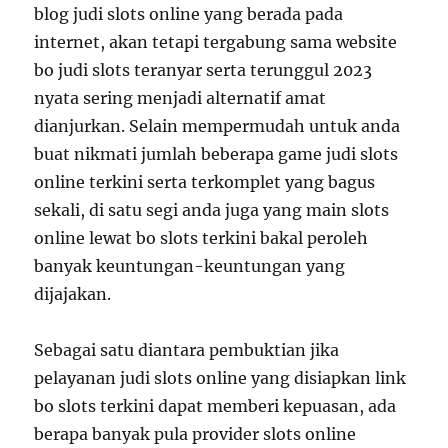
blog judi slots online yang berada pada
internet, akan tetapi tergabung sama website
bo judi slots teranyar serta terunggul 2023
nyata sering menjadi alternatif amat
dianjurkan. Selain mempermudah untuk anda
buat nikmati jumlah beberapa game judi slots
online terkini serta terkomplet yang bagus
sekali, di satu segi anda juga yang main slots
online lewat bo slots terkini bakal peroleh
banyak keuntungan-keuntungan yang
dijajakan.
Sebagai satu diantara pembuktian jika
pelayanan judi slots online yang disiapkan link
bo slots terkini dapat memberi kepuasan, ada
berapa banyak pula provider slots online