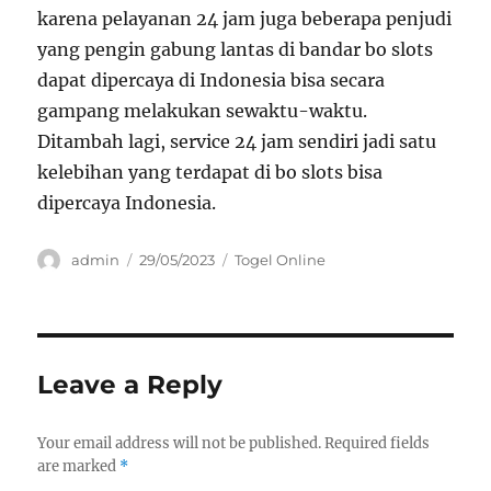
karena pelayanan 24 jam juga beberapa penjudi
yang pengin gabung lantas di bandar bo slots
dapat dipercaya di Indonesia bisa secara
gampang melakukan sewaktu-waktu.
Ditambah lagi, service 24 jam sendiri jadi satu
kelebihan yang terdapat di bo slots bisa
dipercaya Indonesia.
Author
Posted
Categories
admin
29/05/2023
Togel Online
on
Leave a Reply
Your email address will not be published.
Required fields
are marked
*