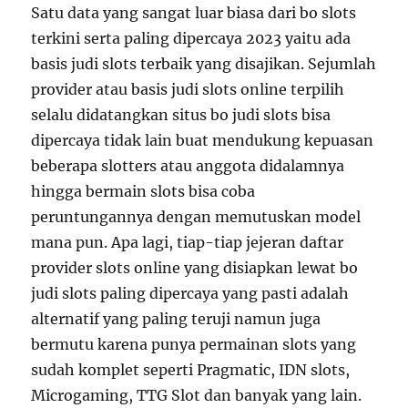
Satu data yang sangat luar biasa dari bo slots
terkini serta paling dipercaya 2023 yaitu ada
basis judi slots terbaik yang disajikan. Sejumlah
provider atau basis judi slots online terpilih
selalu didatangkan situs bo judi slots bisa
dipercaya tidak lain buat mendukung kepuasan
beberapa slotters atau anggota didalamnya
hingga bermain slots bisa coba
peruntungannya dengan memutuskan model
mana pun. Apa lagi, tiap-tiap jejeran daftar
provider slots online yang disiapkan lewat bo
judi slots paling dipercaya yang pasti adalah
alternatif yang paling teruji namun juga
bermutu karena punya permainan slots yang
sudah komplet seperti Pragmatic, IDN slots,
Microgaming, TTG Slot dan banyak yang lain.