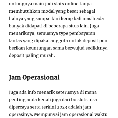
untungnya main judi slots online tanpa
membutuhkan modal yang besar sebagai
halnya yang sampai kini kerap kali masih ada
banyak didapati di beberapa situs lain. Juga
menariknya, semuanya type pembayaran
lantas yang dipakai anggota untuk deposit pun
berikan keuntungan sama berwujud sedikitnya
deposit paling murah.
Jam Operasional
Juga ada info menarik seterusnya di mana
penting anda kenali juga dari bo slots bisa
dipercaya serta terkini 2023 adalah jam
operasinya. Mempunyai jam operasional waktu