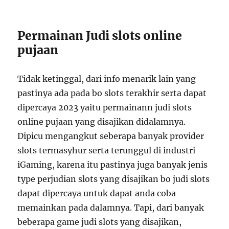
Permainan Judi slots online
pujaan
Tidak ketinggal, dari info menarik lain yang
pastinya ada pada bo slots terakhir serta dapat
dipercaya 2023 yaitu permainann judi slots
online pujaan yang disajikan didalamnya.
Dipicu mengangkut seberapa banyak provider
slots termasyhur serta terunggul di industri
iGaming, karena itu pastinya juga banyak jenis
type perjudian slots yang disajikan bo judi slots
dapat dipercaya untuk dapat anda coba
memainkan pada dalamnya. Tapi, dari banyak
beberapa game judi slots yang disajikan,