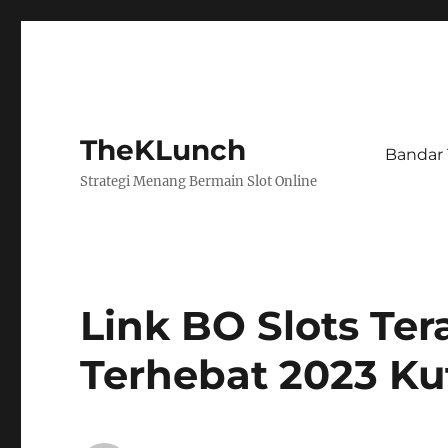
TheKLunch
Bandar 
Strategi Menang Bermain Slot Online
Link BO Slots Tera
Terhebat 2023 Ku