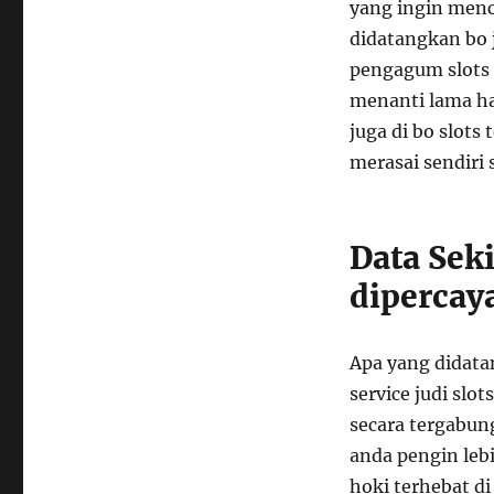
yang ingin menc
didatangkan bo j
pengagum slots 
menanti lama ha
juga di bo slots
merasai sendir
Data Seki
dipercay
Apa yang didatan
service judi slo
secara tergabung
anda pengin leb
hoki terhebat di