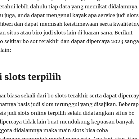
tahui lebih dahulu tiap data yang memikat didalamnya.
 juga, anda dapat mengenal kayak apa service judi slots
diberi dan dapat memisah keistimewaan serta kwalitetn
 situs atau biro judi slots lain di luaran sana. Berikut
o sekitar bo sot terakhir dan dapat dipercaya 2023 sanga
lain:
i slots terpilih
ar biasa sekali dari bo slots terakhir serta dapat diperca
patnya basis judi slots terunggul yang disajikan. Beberap
is judi slots online terpilih selalu didatangkan situs bo
t dipercaya tidak lain buat mendukung kepuasan banyak
nggota didalamnya maka main slots bisa coba