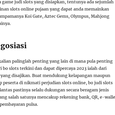
 game judi slots yang disiapkan, tentunya ada sejumlah
ainan slots online pujaan yang dapat anda memainkan
umpamanya Koi Gate, Aztec Gems, Olympus, Mahjong
inya.
gosiasi
alian palinglah penting yang lain di mana pula penting
 bo slots terkini dan dapat dipercaya 2023 ialah dari
i yang disajikan. Buat mendukung kelapangan maupun
peserta di nikmati perjudian slots online, bo judi slots
lantas pastinya selalu dukungan secara beragam jenis
yang salah satunya mencakup rekening bank, QR, e-walle
pembayaran pulsa.