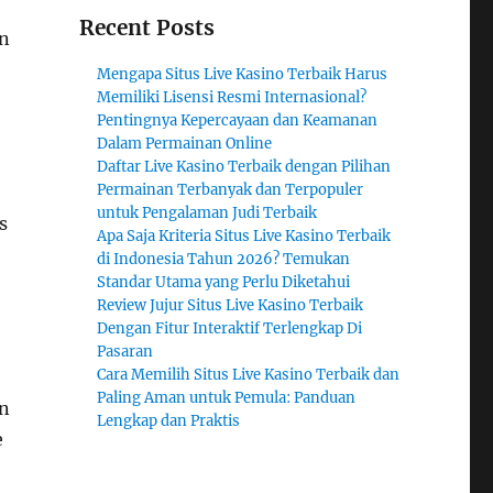
Recent Posts
in
Mengapa Situs Live Kasino Terbaik Harus
Memiliki Lisensi Resmi Internasional?
Pentingnya Kepercayaan dan Keamanan
Dalam Permainan Online
Daftar Live Kasino Terbaik dengan Pilihan
Permainan Terbanyak dan Terpopuler
untuk Pengalaman Judi Terbaik
s
Apa Saja Kriteria Situs Live Kasino Terbaik
di Indonesia Tahun 2026? Temukan
Standar Utama yang Perlu Diketahui
Review Jujur Situs Live Kasino Terbaik
Dengan Fitur Interaktif Terlengkap Di
Pasaran
Cara Memilih Situs Live Kasino Terbaik dan
Paling Aman untuk Pemula: Panduan
in
Lengkap dan Praktis
e