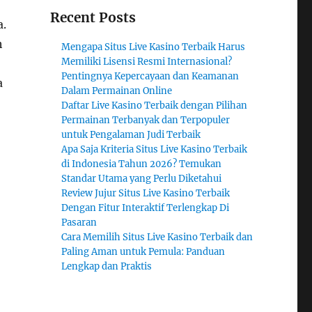
Recent Posts
a.
h
Mengapa Situs Live Kasino Terbaik Harus
Memiliki Lisensi Resmi Internasional?
Pentingnya Kepercayaan dan Keamanan
a
Dalam Permainan Online
Daftar Live Kasino Terbaik dengan Pilihan
Permainan Terbanyak dan Terpopuler
untuk Pengalaman Judi Terbaik
Apa Saja Kriteria Situs Live Kasino Terbaik
di Indonesia Tahun 2026? Temukan
Standar Utama yang Perlu Diketahui
Review Jujur Situs Live Kasino Terbaik
Dengan Fitur Interaktif Terlengkap Di
Pasaran
Cara Memilih Situs Live Kasino Terbaik dan
Paling Aman untuk Pemula: Panduan
Lengkap dan Praktis