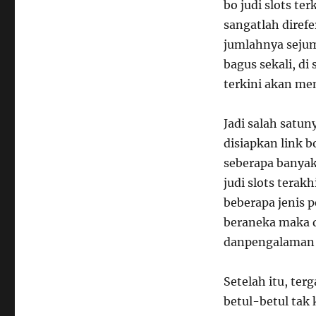
bo judi slots te
sangatlah diref
jumlahnya sejuml
bagus sekali, di
terkini akan m
Jadi salah satun
disiapkan link 
seberapa banyak 
judi slots terak
beberapa jenis 
beraneka maka d
danpengalaman t
Setelah itu, ter
betul-betul tak