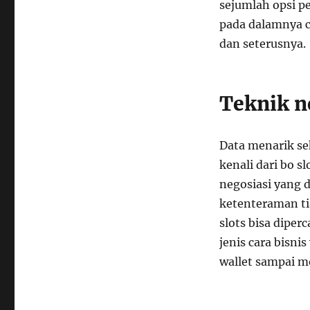
sejumlah opsi p
pada dalamnya 
dan seterusnya.
Teknik n
Data menarik sek
kenali dari bo s
negosiasi yang
ketenteraman tia
slots bisa dipe
jenis cara bisn
wallet sampai m