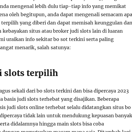
 anda mengenal lebih dulu tiap-tiap info yang memikat
ena oleh begitupun, anda dapat mengenali semacam ap
ts terpilih yang diberi dan dapat memisah keunggulan da
ebayakan situs atau broker judi slots lain di luaran
mi uraikan info sekitar bo sot terkini serta paling
sangat menarik, salah satunya:
i slots terpilih
agus sekali dari bo slots terkini dan bisa dipercaya 2023
a basis judi slots terhebat yang disajikan. Beberapa
sis judi slots online terhebat selalu didatangkan situs bo
ng dipercaya tidak lain untuk mendukung kepuasan banya
serta didalamnya hingga main slots bisa coba