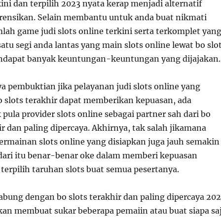
rkini dan terpilih 2023 nyata kerap menjadi alternatif
erensikan. Selain membantu untuk anda buat nikmati
ah game judi slots online terkini serta terkomplet yan
 satu segi anda lantas yang main slots online lewat bo slo
endapat banyak keuntungan-keuntungan yang dijajakan.
ya pembuktian jika pelayanan judi slots online yang
bo slots terakhir dapat memberikan kepuasan, ada
pula provider slots online sebagai partner sah dari bo
hir dan paling dipercaya. Akhirnya, tak salah jikamana
permainan slots online yang disiapkan juga jauh semakin
ari itu benar-benar oke dalam memberi kepuasan
erpilih taruhan slots buat semua pesertanya.
gabung dengan bo slots terakhir dan paling dipercaya 20
 kan membuat sukar beberapa pemaiin atau buat siapa sa