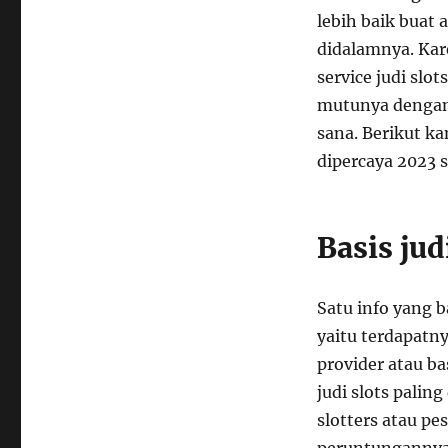
lebih baik buat
didalamnya. Kar
service judi slo
mutunya dengan k
sana. Berikut ka
dipercaya 2023 
Basis jud
Satu info yang b
yaitu terdapatny
provider atau ba
judi slots pali
slotters atau pe