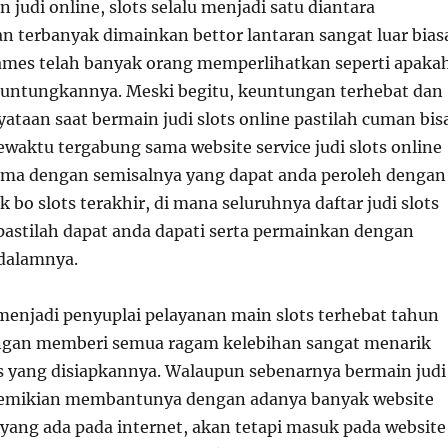
judi online, slots selalu menjadi satu diantara
n terbanyak dimainkan bettor lantaran sangat luar bias
ames telah banyak orang memperlihatkan seperti apaka
untungkannya. Meski begitu, keuntungan terhebat dan
ataan saat bermain judi slots online pastilah cuman bis
waktu tergabung sama website service judi slots online
Sama dengan semisalnya yang dapat anda peroleh dengan
bo slots terakhir, di mana seluruhnya daftar judi slots
pastilah dapat anda dapati serta permainkan dengan
idalamnya.
 menjadi penyuplai pelayanan main slots terhebat tahun
ngan memberi semua ragam kelebihan sangat menarik
ots yang disiapkannya. Walaupun sebenarnya bermain judi
edemikian membantunya dengan adanya banyak website
e yang ada pada internet, akan tetapi masuk pada website