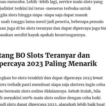
mau mencoba. Lebih-lebih lagi, service main slots yang
udislot terkini ini terus-menerus terbuka untuk
gila slots hingga siapa-siapa saja dapat masuk
 usah tunggu lama mesti jadi peserta, beberapa pemain
n juga di bo slots teranyar dan dapat dipercaya juga bi
asakan sendiri kayak apakah keuntungannya.
tang BO Slots Teranyar dan
ipercaya 2023 Paling Menarik
ngkan bo slots terakhir dan dapat dipercaya 2023 lewat
lots terbaik pasti membuat siapa saja slotters ingin coba
u bermain slots online didalamnya. Sebab itulah, bila
ih meyakini 100% main slots online dengan coba hoki
judi slots dapat dipercaya 2023, alangkah lebih baik buat