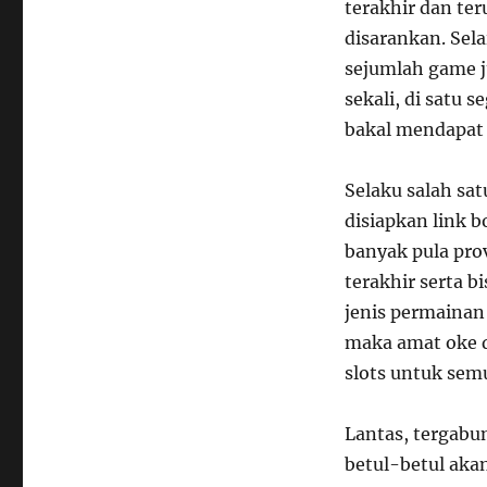
terakhir dan ter
disarankan. Sel
sejumlah game ju
sekali, di satu s
bakal mendapat
Selaku salah sa
disiapkan link 
banyak pula prov
terakhir serta b
jenis permainan 
maka amat oke 
slots untuk sem
Lantas, tergabun
betul-betul aka