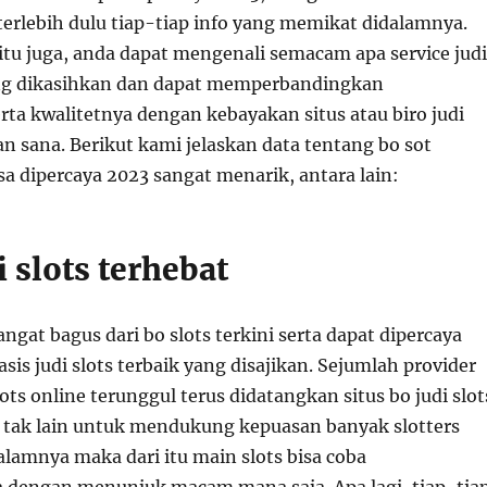
erlebih dulu tiap-tiap info yang memikat didalamnya.
itu juga, anda dapat mengenali semacam apa service judi
ang dikasihkan dan dapat memperbandingkan
rta kwalitetnya dengan kebayakan situs atau biro judi
aran sana. Berikut kami jelaskan data tentang bo sot
isa dipercaya 2023 sangat menarik, antara lain:
i slots terhebat
angat bagus dari bo slots terkini serta dapat dipercaya
asis judi slots terbaik yang disajikan. Sejumlah provider
lots online terunggul terus didatangkan situs bo judi slot
a tak lain untuk mendukung kepuasan banyak slotters
alamnya maka dari itu main slots bisa coba