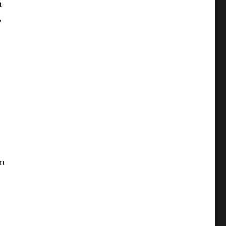
a
,
am