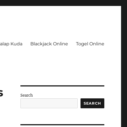
alap Kuda
Blackjack Online
Togel Online
s
Search
SEARCH