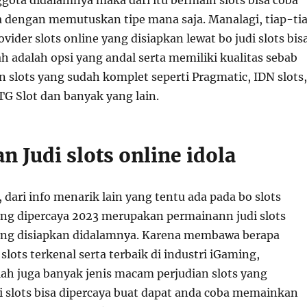
ggota didalamnya maka dari itu bermain slots bisa coba
dengan memutuskan tipe mana saja. Manalagi, tiap-ti
ovider slots online yang disiapkan lewat bo judi slots bis
ah adalah opsi yang andal serta memiliki kualitas sebab
 slots yang sudah komplet seperti Pragmatic, IDN slots,
G Slot dan banyak yang lain.
 Judi slots online idola
, dari info menarik lain yang tentu ada pada bo slots
ling dipercaya 2023 merupakan permainann judi slots
ang disiapkan didalamnya. Karena membawa berapa
slots terkenal serta terbaik di industri iGaming,
lah juga banyak jenis macam perjudian slots yang
di slots bisa dipercaya buat dapat anda coba memainkan