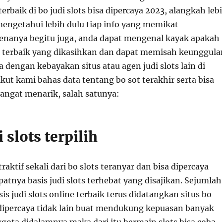
rbaik di bo judi slots bisa dipercaya 2023, alangkah leb
mengetahui lebih dulu tiap info yang memikat
enanya begitu juga, anda dapat mengenal kayak apakah
ots terbaik yang dikasihkan dan dapat memisah keunggula
a dengan kebayakan situs atau agen judi slots lain di
ikut kami bahas data tentang bo sot terakhir serta bisa
sangat menarik, salah satunya:
i slots terpilih
raktif sekali dari bo slots teranyar dan bisa dipercaya
patnya basis judi slots terhebat yang disajikan. Sejumlah
sis judi slots online terbaik terus didatangkan situs bo
t dipercaya tidak lain buat mendukung kepuasan banyak