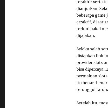
terakhir serta te
dianjurkan. Sel
beberapa game j
atraktif, di satu
terkini bakal 
dijajakan.
Selaku salah sa
disiapkan link 
provider slots on
bisa dipercaya.
permainan slots
itu benar-bena
terunggul taru
Setelah itu, mas