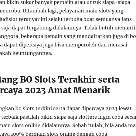
kan bikin sukar banyak pemaiin atau untuk siapa-siapa
 mencoba. Ditambah lagi, pelayanan main slots yang
udislot teranyar ini selalu terbuka buat semuanya fans
a saja dapat tergabung didalamnya. Tidak butuh menanti
 anggota, beberapa pemain yang mendaftarkan juga di bo
rta dapat dipercaya juga bisa memperoleh dan merasai
pakah keuntungannya.
tang BO Slots Terakhir serta
ercaya 2023 Amat Menarik
gkan bo slots terkini serta dapat dipercaya 2023 lewat
s terbaik pastilah bikin siapa saja slotters ingin coba seca
ain slots online didalamnya. Sebab itulah, bila anda m
rcaya 100% bermain slots online dengan coba