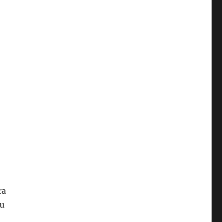
ra
au