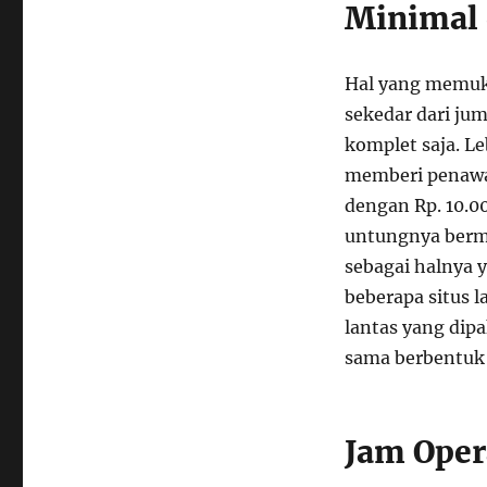
Minimal 
Hal yang memuka
sekedar dari jum
komplet saja. Leb
memberi penawar
dengan Rp. 10.0
untungnya berma
sebagai halnya y
beberapa situs 
lantas yang dip
sama berbentuk 
Jam Oper