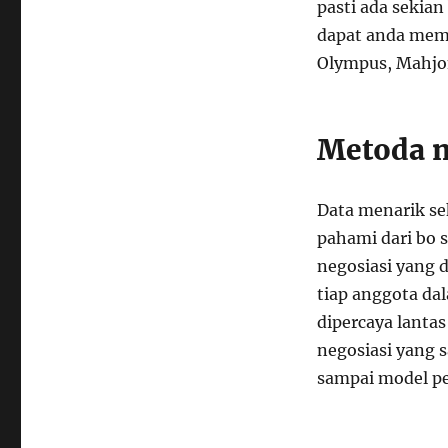
pasti ada sekian
dapat anda mema
Olympus, Mahjon
Metoda n
Data menarik se
pahami dari bo s
negosiasi yang 
tiap anggota dal
dipercaya lanta
negosiasi yang 
sampai model p