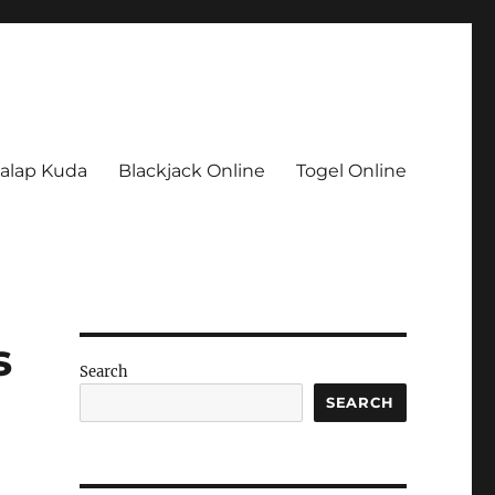
alap Kuda
Blackjack Online
Togel Online
s
Search
SEARCH