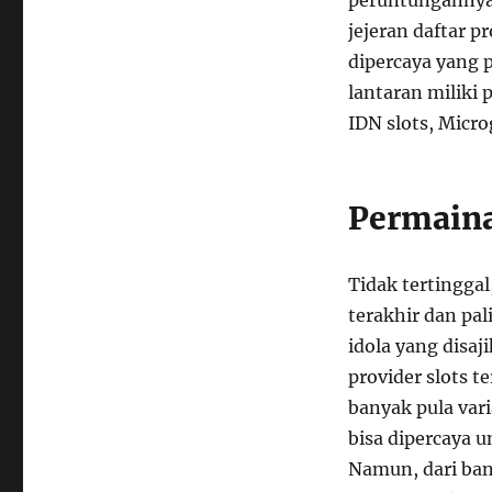
peruntungannya 
jejeran daftar pr
dipercaya yang 
lantaran miliki 
IDN slots, Micr
Permaina
Tidak tertinggal
terakhir dan pal
idola yang disa
provider slots t
banyak pula vari
bisa dipercaya 
Namun, dari bany