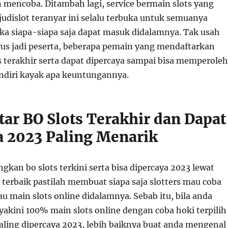
n mencoba. Ditambah lagi, service bermain slots yang
udislot teranyar ini selalu terbuka untuk semuanya
aka siapa-siapa saja dapat masuk didalamnya. Tak usah
us jadi peserta, beberapa pemain yang mendaftarkan
ts terakhir serta dapat dipercaya sampai bisa memperoleh
endiri kayak apa keuntungannya.
tar BO Slots Terakhir dan Dapat
a 2023 Paling Menarik
gkan bo slots terkini serta bisa dipercaya 2023 lewat
ts terbaik pastilah membuat siapa saja slotters mau coba
u main slots online didalamnya. Sebab itu, bila anda
yakini 100% main slots online dengan coba hoki terpilih
 paling dipercaya 2023, lebih baiknya buat anda mengenal