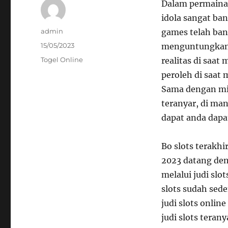
Dalam permainan 
idola sangat ban
Author
admin
games telah ban
Posted
15/05/2023
menguntungkanny
on
Categories
Togel Online
realitas di saat
peroleh di saat 
Sama dengan mis
teranyar, di man
dapat anda dapa
Bo slots terakh
2023 datang de
melalui judi sl
slots sudah se
judi slots onlin
judi slots teran