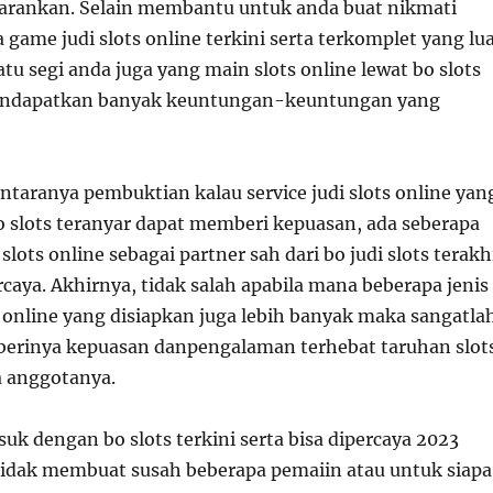
arankan. Selain membantu untuk anda buat nikmati
game judi slots online terkini serta terkomplet yang lu
satu segi anda juga yang main slots online lewat bo slots
mendapatkan banyak keuntungan-keuntungan yang
ntaranya pembuktian kalau service judi slots online yan
bo slots teranyar dapat memberi kepuasan, ada seberapa
slots online sebagai partner sah dari bo judi slots terakh
rcaya. Akhirnya, tidak salah apabila mana beberapa jenis
 online yang disiapkan juga lebih banyak maka sangatla
erinya kepuasan danpengalaman terhebat taruhan slot
 anggotanya.
uk dengan bo slots terkini serta bisa dipercaya 2023
tidak membuat susah beberapa pemaiin atau untuk siapa