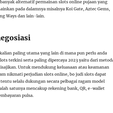
 banyak alternatif permainan slots online pujaan yang
inkan pada dalamnya misalnya Koi Gate, Aztec Gems,
g Ways dan lain-lain.
egosiasi
kalian paling utama yang lain di mana pun perlu anda
lots terkini serta paling dipercaya 2023 yaitu dari metod
disajikan. Untuk mendukung keluasaan atau keamanan
am nikmati perjudian slots online, bo judi slots dapat
s tentu selalu dukungan secara pelbagai ragam model
salah satunya mencakup rekening bank, QR, e-wallet
embayaran pulsa.