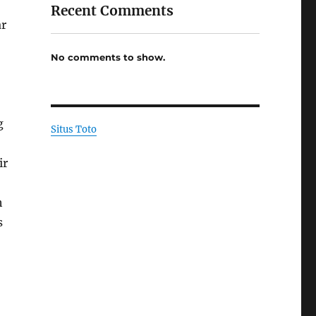
Recent Comments
ar
No comments to show.
g
Situs Toto
ir
h
s