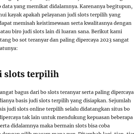
ap data yang memikat didalamnya. Karenanya begitupun,
ui kayak apakah pelayanan judi slots terpilih yang
dapat memisah keistimewaan serta kwalitasnya dengan
tau biro judi slots lain di luaran sana. Berikut kami
tang bo sot teranyar dan paling dipercaya 2023 sangat
satunya:
i slots terpilih
angat bagus dari bo slots teranyar serta paling dipercaya
dianya basis judi slots terpilih yang disiapkan. Sejumlah
is judi slots online terpilih selalu didatangkan situs bo
t dipercaya tak lain untuk mendukung kepuasan beberapa
serta didalamnya maka bermain slots bisa coba