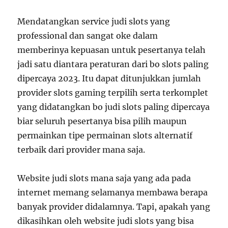
Mendatangkan service judi slots yang
professional dan sangat oke dalam
memberinya kepuasan untuk pesertanya telah
jadi satu diantara peraturan dari bo slots paling
dipercaya 2023. Itu dapat ditunjukkan jumlah
provider slots gaming terpilih serta terkomplet
yang didatangkan bo judi slots paling dipercaya
biar seluruh pesertanya bisa pilih maupun
permainkan tipe permainan slots alternatif
terbaik dari provider mana saja.
Website judi slots mana saja yang ada pada
internet memang selamanya membawa berapa
banyak provider didalamnya. Tapi, apakah yang
dikasihkan oleh website judi slots yang bisa