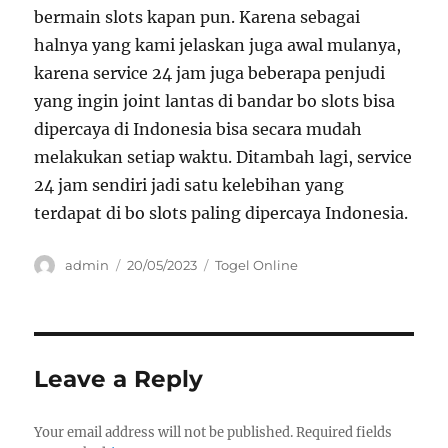
bermain slots kapan pun. Karena sebagai
halnya yang kami jelaskan juga awal mulanya,
karena service 24 jam juga beberapa penjudi
yang ingin joint lantas di bandar bo slots bisa
dipercaya di Indonesia bisa secara mudah
melakukan setiap waktu. Ditambah lagi, service
24 jam sendiri jadi satu kelebihan yang
terdapat di bo slots paling dipercaya Indonesia.
Author
Posted
Categories
admin
20/05/2023
Togel Online
on
Leave a Reply
Your email address will not be published.
Required fields