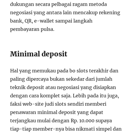
dukungan secara pelbagai ragam metoda
negosiasi yang antara lain mencakup rekening
bank, QR, e-wallet sampai langkah
pembayaran pulsa.
Minimal deposit
Hal yang memukau pada bo slots terakhir dan
paling dipercaya bukan sekedar dari jumlah
teknik deposit atau negosiasi yang disiapkan
dengan cara komplet saja. Lebih pada itu juga,
faksi web-site judi slots sendiri memberi
penawaran minimal deposit yang dapat
terjangkau mulai dengan Rp. 10.000 supaya
tiap-tiap member-nya bisa nikmati simpel dan