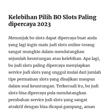
Kelebihan Pilih BO Slots Paling
dipercaya 2023
Menunjuk bo slots dapat dipercaya buat anda
yang lagi ingin main judi slots online terang
sangat mungkin dalam mendatangkan
sejumlah keuntungan atau kelebihan. Apa lagi,
bo judi slots paling dipercaya menyiapkan
service judi slots yang unggul mulai dari jumlah
tipe permainan slots yang disajikan maupun
dalam soal keuntungan. Terkecuali itu, bo judi
slots bisa dipercaya pula mendatangkan
perubahan service judi slots yang sangat
atraktif dengan bisa dicapai gampang, aman