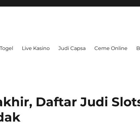
Togel
Live Kasino
Judi Capsa
Ceme Online
B
khir, Daftar Judi Slot
dak