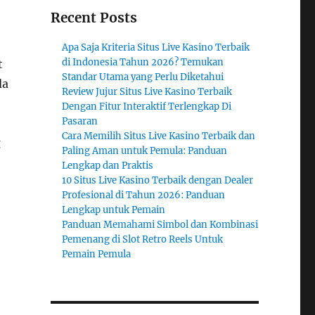
Recent Posts
Apa Saja Kriteria Situs Live Kasino Terbaik
di Indonesia Tahun 2026? Temukan
t
Standar Utama yang Perlu Diketahui
da
Review Jujur Situs Live Kasino Terbaik
Dengan Fitur Interaktif Terlengkap Di
Pasaran
Cara Memilih Situs Live Kasino Terbaik dan
g
Paling Aman untuk Pemula: Panduan
Lengkap dan Praktis
10 Situs Live Kasino Terbaik dengan Dealer
Profesional di Tahun 2026: Panduan
Lengkap untuk Pemain
Panduan Memahami Simbol dan Kombinasi
Pemenang di Slot Retro Reels Untuk
Pemain Pemula