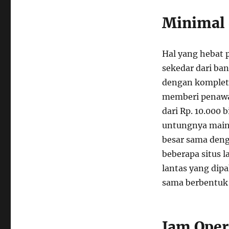
Minimal 
Hal yang hebat p
sekedar dari ban
dengan komplet sa
memberi penawar
dari Rp. 10.000 
untungnya main 
besar sama deng
beberapa situs 
lantas yang dip
sama berbentuk 
Jam Oper