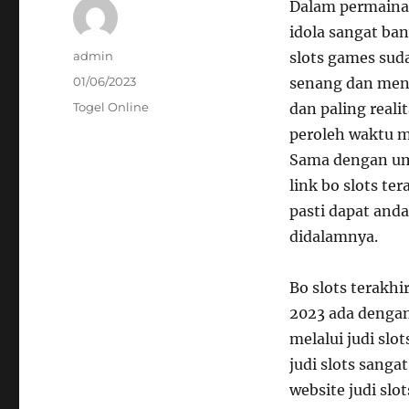
Dalam permainan 
idola sangat ban
Author
admin
slots games sud
Posted
01/06/2023
senang dan men
on
Categories
Togel Online
dan paling reali
peroleh waktu ma
Sama dengan u
link bo slots ter
pasti dapat and
didalamnya.
Bo slots terakhi
2023 ada denga
melalui judi sl
judi slots sang
website judi slo