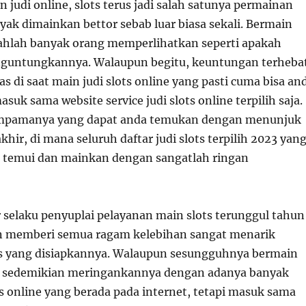
judi online, slots terus jadi salah satunya permainan
yak dimainkan bettor sebab luar biasa sekali. Bermain
ahlah banyak orang memperlihatkan seperti apakah
guntungkannya. Walaupun begitu, keuntungan terheba
tas di saat main judi slots online yang pasti cuma bisa an
suk sama website service judi slots online terpilih saja.
mpamanya yang dapat anda temukan dengan menunjuk
akhir, di mana seluruh daftar judi slots terpilih 2023 yan
a temui dan mainkan dengan sangatlah ringan
r selaku penyuplai pelayanan main slots terunggul tahun
n memberi semua ragam kelebihan sangat menarik
ots yang disiapkannya. Walaupun sesungguhnya bermain
at sedemikian meringankannya dengan adanya banyak
ts online yang berada pada internet, tetapi masuk sama