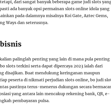
tetapi, dari sangat banyak beberapa game judi slots yan
pasti ada banyak opsi permainan slots online idola yang
inkan pada dalamnya misalnya Koi Gate, Aztec Gems,
ng Ways dan seterusnya.
bisnis
kalian palinglah penting yang lain di mana pula penting
bo slots terkini serta dapat dipercaya 2023 ialah dari
ang disajikan. Buat mendukung keringanan maupun
ap peserta di nikmati perjudian slots online, bo judi slo
lantas pastinya terus-menerus dukungan secara bermac
gosiasi yang antara lain mencakup rekening bank, QR, e-
angkah pembayaran pulsa.