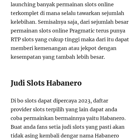
launching banyak permainan slots online
terkomplet di mana selalu tawarkan sejumlah
kelebihan. Semisalnya saja, dari sejumlah besar
permainan slots online Pragmatic terus punya
RTP slots yang cukup tinggi maka dari itu dapat
memberi kemenangan atau jekpot dengan
kesempatan yang tambah lebih besar.
Judi Slots Habanero
Di bo slots dapat dipercaya 2023, daftar
provider slots terpilih yang lain dapat anda
coba permainkan bermainnya yaitu Habanero.
Buat anda fans setia judi slots yang pasti akan
tidak asing kembali dengar nama Habanero