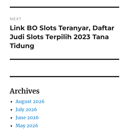
NEXT
Link BO Slots Teranyar, Daftar
Next
post:
Judi Slots Terpilih 2023 Tana
Tidung
Archives
August 2026
July 2026
June 2026
May 2026