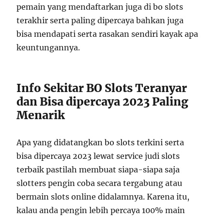
pemain yang mendaftarkan juga di bo slots
terakhir serta paling dipercaya bahkan juga
bisa mendapati serta rasakan sendiri kayak apa
keuntungannya.
Info Sekitar BO Slots Teranyar
dan Bisa dipercaya 2023 Paling
Menarik
Apa yang didatangkan bo slots terkini serta
bisa dipercaya 2023 lewat service judi slots
terbaik pastilah membuat siapa-siapa saja
slotters pengin coba secara tergabung atau
bermain slots online didalamnya. Karena itu,
kalau anda pengin lebih percaya 100% main