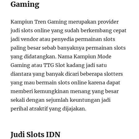
Gaming
Kampiun Tren Gaming merupakan provider
judi slots online yang sudah berkembang cepat
jadi vendor atau penyedia permainan slots
paling besar sebab banyaknya permainan slots
yang didatangkan. Nama Kampiun Mode
Gaming atau TTG Slot kadang jadi satu
diantara yang banyak dicari beberapa slotters
yang mau bermain slots online karena dapat
memberi kemungkinan menang yang besar
sekali dengan sejumlah keuntungan jadi
perihal atraktif yang dijajakan.
Judi Slots IDN