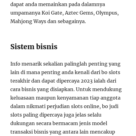
dapat anda memainkan pada dalamnya
umpamanya Koi Gate, Aztec Gems, Olympus,
Mahjong Ways dan sebagainya.
Sistem bisnis
Info menarik sekalian palinglah penting yang
lain di mana penting anda kenali dari bo slots
terakhir dan dapat dipercaya 2023 ialah dari
cara bisnis yang disiapkan. Untuk mendukung
keluasaan maupun kenyamanan tiap anggota
dalam nikmati perjudian slots online, bo judi
slots paling dipercaya juga jelas selalu
dukungan secara bermacam jenis model
transaksi bisnis yang antara lain mencakup