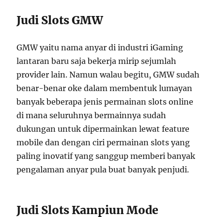
Judi Slots GMW
GMW yaitu nama anyar di industri iGaming
lantaran baru saja bekerja mirip sejumlah
provider lain. Namun walau begitu, GMW sudah
benar-benar oke dalam membentuk lumayan
banyak beberapa jenis permainan slots online
di mana seluruhnya bermainnya sudah
dukungan untuk dipermainkan lewat feature
mobile dan dengan ciri permainan slots yang
paling inovatif yang sanggup memberi banyak
pengalaman anyar pula buat banyak penjudi.
Judi Slots Kampiun Mode