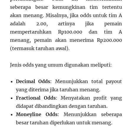
seberapa besar kemungkinan tim tertentu
akan menang. Misalnya, jika odds untuk tim A
adalah 2.00, artinya jika pemain
mempertaruhkan Rp100.000 dan tim A
menang, pemain akan menerima Rp200.000
(termasuk taruhan awal).
Jenis odds yang umum digunakan meliputi:
Decimal Odds
: Menunjukkan total payout
yang diterima jika taruhan menang.
Fractional Odds
: Menyatakan profit yang
didapat dibandingkan dengan taruhan.
Moneyline Odds
: Menunjukkan seberapa
besar taruhan diperlukan untuk menang.