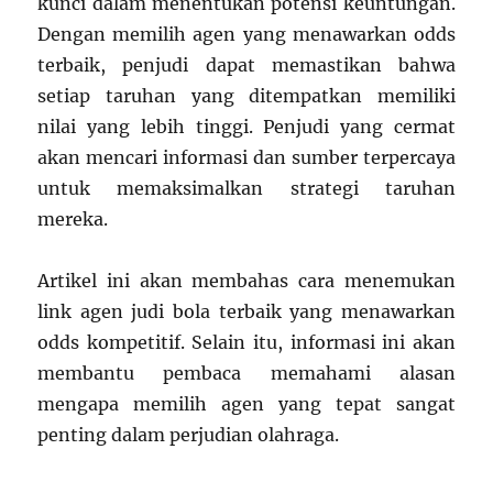
kunci dalam menentukan potensi keuntungan.
Dengan memilih agen yang menawarkan odds
terbaik, penjudi dapat memastikan bahwa
setiap taruhan yang ditempatkan memiliki
nilai yang lebih tinggi. Penjudi yang cermat
akan mencari informasi dan sumber terpercaya
untuk memaksimalkan strategi taruhan
mereka.
Artikel ini akan membahas cara menemukan
link agen judi bola terbaik yang menawarkan
odds kompetitif. Selain itu, informasi ini akan
membantu pembaca memahami alasan
mengapa memilih agen yang tepat sangat
penting dalam perjudian olahraga.