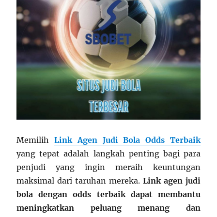
Memilih
Link Agen Judi Bola Odds Terbaik
yang tepat adalah langkah penting bagi para
penjudi yang ingin meraih keuntungan
maksimal dari taruhan mereka.
Link agen judi
bola dengan odds terbaik dapat membantu
meningkatkan peluang menang dan