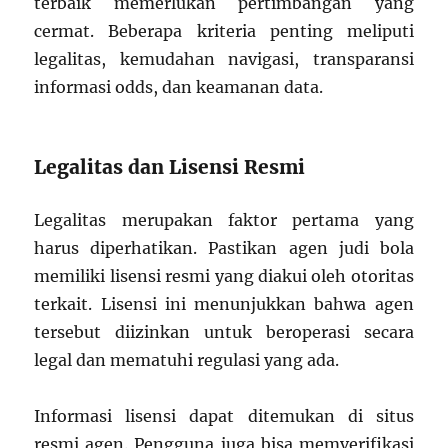
terbaik memerlukan pertimbangan yang
cermat. Beberapa kriteria penting meliputi
legalitas, kemudahan navigasi, transparansi
informasi odds, dan keamanan data.
Legalitas dan Lisensi Resmi
Legalitas merupakan faktor pertama yang
harus diperhatikan. Pastikan agen judi bola
memiliki lisensi resmi yang diakui oleh otoritas
terkait. Lisensi ini menunjukkan bahwa agen
tersebut diizinkan untuk beroperasi secara
legal dan mematuhi regulasi yang ada.
Informasi lisensi dapat ditemukan di situs
resmi agen. Pengguna juga bisa memverifikasi