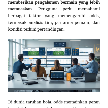
memberikan pengalaman bermain yang lebih
memuaskan.
Pengguna perlu memahami
berbagai faktor yang memengaruhi odds,
termasuk analisis tim, performa pemain, dan
kondisi terkini pertandingan.
Di dunia taruhan bola, odds memainkan peran