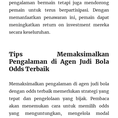
pengalaman bermain tetapi juga mendorong
pemain untuk terus berpartisipasi. Dengan
memanfaatkan penawaran ini, pemain dapat
meningkatkan return on investment mereka
secara keseluruhan.
Tips Memaksimalkan
Pengalaman di Agen Judi Bola
Odds Terbaik
Memaksimalkan pengalaman di agen judi bola
dengan odds terbaik memerlukan strategi yang
tepat dan pengelolaan yang bijak. Pembaca
akan menemukan cara untuk memilih odds
yang menguntungkan, mengelola modal