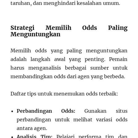
taruhan, dan menghindari kesalahan umum.
Strategi Memilih Odds Paling
Menguntungkan
Memilih odds yang paling menguntungkan
adalah langkah awal yang penting. Pemain
harus menganalisis berbagai sumber untuk
membandingkan odds dari agen yang berbeda.
Daftar tips untuk menemukan odds terbaik:
Perbandingan Odds:
Gunakan situs
perbandingan untuk melihat variasi odds
antara agen.
Analisis Tim:
Pelajari performa tim dan