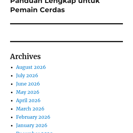
Panduan Lengkap untuk
Pemain Cerdas
Archives
August 2026
July 2026
June 2026
May 2026
April 2026
March 2026
February 2026
January 2026