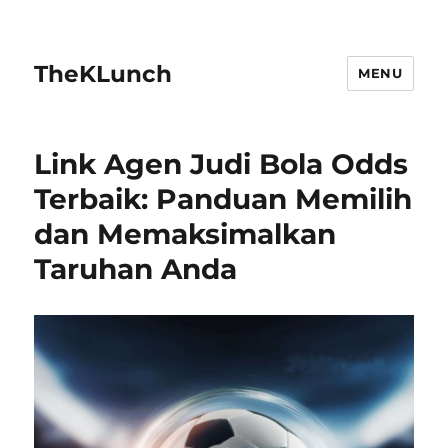
TheKLunch
MENU
Link Agen Judi Bola Odds
Terbaik: Panduan Memilih
dan Memaksimalkan
Taruhan Anda