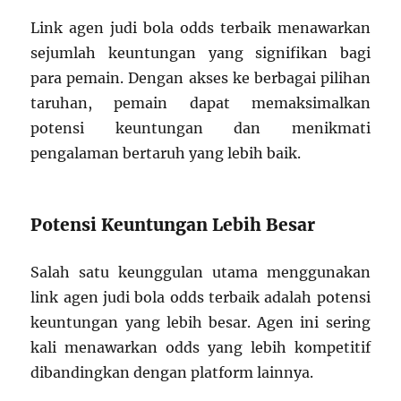
Link agen judi bola odds terbaik menawarkan
sejumlah keuntungan yang signifikan bagi
para pemain. Dengan akses ke berbagai pilihan
taruhan, pemain dapat memaksimalkan
potensi keuntungan dan menikmati
pengalaman bertaruh yang lebih baik.
Potensi Keuntungan Lebih Besar
Salah satu keunggulan utama menggunakan
link agen judi bola odds terbaik adalah potensi
keuntungan yang lebih besar. Agen ini sering
kali menawarkan odds yang lebih kompetitif
dibandingkan dengan platform lainnya.