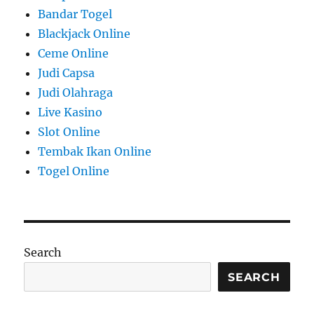
Bandar Togel
Blackjack Online
Ceme Online
Judi Capsa
Judi Olahraga
Live Kasino
Slot Online
Tembak Ikan Online
Togel Online
Search
SEARCH