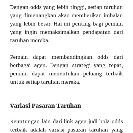
Dengan odds yang lebih tinggi, setiap taruhan
yang dimenangkan akan memberikan imbalan
yang lebih besar. Hal ini penting bagi pemain
yang ingin memaksimalkan pendapatan dari
taruhan mereka.
Pemain dapat membandingkan odds dari
berbagai agen. Dengan strategi yang tepat,
pemain dapat menentukan peluang terbaik
untuk setiap taruhan mereka.
Variasi Pasaran Taruhan
Keuntungan lain dari link agen judi bola odds
terbaik adalah variasi pasaran taruhan yang