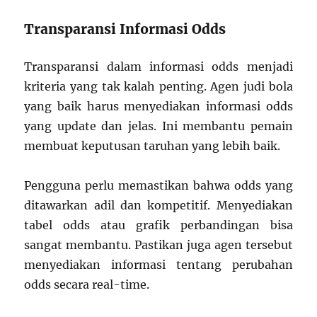
Transparansi Informasi Odds
Transparansi dalam informasi odds menjadi
kriteria yang tak kalah penting. Agen judi bola
yang baik harus menyediakan informasi odds
yang update dan jelas. Ini membantu pemain
membuat keputusan taruhan yang lebih baik.
Pengguna perlu memastikan bahwa odds yang
ditawarkan adil dan kompetitif. Menyediakan
tabel odds atau grafik perbandingan bisa
sangat membantu. Pastikan juga agen tersebut
menyediakan informasi tentang perubahan
odds secara real-time.