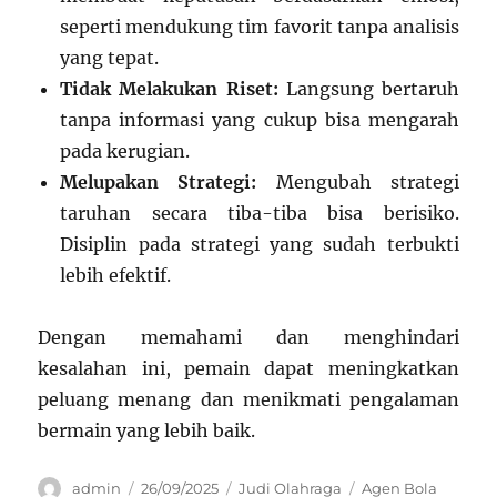
seperti mendukung tim favorit tanpa analisis
yang tepat.
Tidak Melakukan Riset:
Langsung bertaruh
tanpa informasi yang cukup bisa mengarah
pada kerugian.
Melupakan Strategi:
Mengubah strategi
taruhan secara tiba-tiba bisa berisiko.
Disiplin pada strategi yang sudah terbukti
lebih efektif.
Dengan memahami dan menghindari
kesalahan ini, pemain dapat meningkatkan
peluang menang dan menikmati pengalaman
bermain yang lebih baik.
Author
Posted
Categories
Tags
admin
26/09/2025
Judi Olahraga
Agen Bola