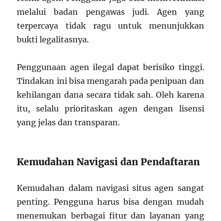
melalui badan pengawas judi. Agen yang
terpercaya tidak ragu untuk menunjukkan
bukti legalitasnya.
Penggunaan agen ilegal dapat berisiko tinggi.
Tindakan ini bisa mengarah pada penipuan dan
kehilangan dana secara tidak sah. Oleh karena
itu, selalu prioritaskan agen dengan lisensi
yang jelas dan transparan.
Kemudahan Navigasi dan Pendaftaran
Kemudahan dalam navigasi situs agen sangat
penting. Pengguna harus bisa dengan mudah
menemukan berbagai fitur dan layanan yang