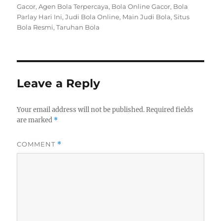
on
Gacor
,
Agen Bola Terpercaya
,
Bola Online Gacor
,
Bola
Parlay Hari Ini
,
Judi Bola Online
,
Main Judi Bola
,
Situs
Bola Resmi
,
Taruhan Bola
Leave a Reply
Your email address will not be published.
Required fields
are marked
*
COMMENT
*