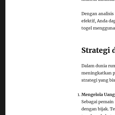
Dengan analisis 
efektif, Anda 
togel mengguna
Strategi
Dalam dunia rum
meningkatkan p
strategi yang b
Mengelola Uang
Sebagai pemain 
dengan bijak. T