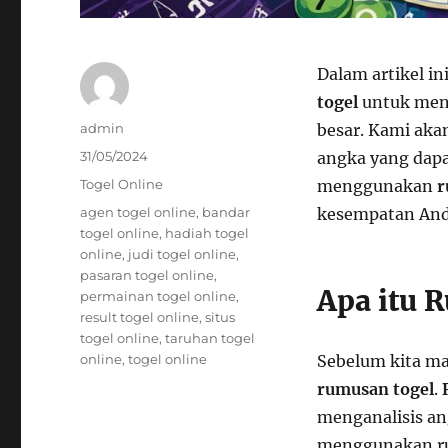
Dalam artikel i
togel
untuk men
Author
admin
besar. Kami akan
Posted
31/05/2024
angka yang dapat
on
Categories
Togel Online
menggunakan
r
Tags
agen togel online
,
bandar
kesempatan And
togel online
,
hadiah togel
online
,
judi togel online
,
pasaran togel online
,
Apa itu 
permainan togel online
,
result togel online
,
situs
togel online
,
taruhan togel
online
,
togel online
Sebelum kita ma
rumusan togel
.
menganalisis an
menggunakan rum