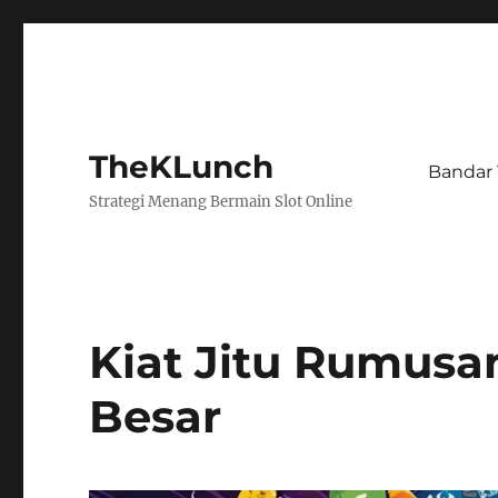
TheKLunch
Bandar 
Strategi Menang Bermain Slot Online
Kiat Jitu Rumusa
Besar