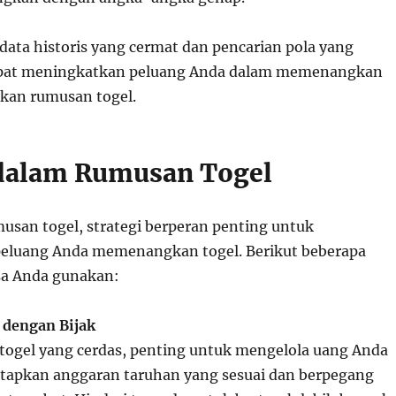
data historis yang cermat dan pencarian pola yang
dapat meningkatkan peluang Anda dalam memenangkan
kan rumusan togel.
 dalam Rumusan Togel
usan togel, strategi berperan penting untuk
eluang Anda memenangkan togel. Berikut beberapa
isa Anda gunakan:
 dengan Bijak
togel yang cerdas, penting untuk mengelola uang Anda
etapkan anggaran taruhan yang sesuai dan berpegang