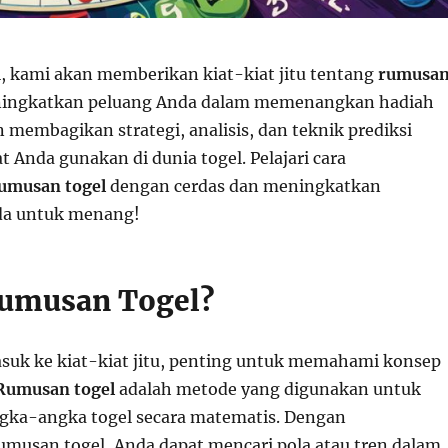
ni, kami akan memberikan kiat-kiat jitu tentang
rumusa
ingkatkan peluang Anda dalam memenangkan hadiah
 membagikan strategi, analisis, dan teknik prediksi
 Anda gunakan di dunia togel. Pelajari cara
umusan togel
dengan cerdas dan meningkatkan
a untuk menang!
Rumusan Togel?
suk ke kiat-kiat jitu, penting untuk memahami konsep
Rumusan togel
adalah metode yang digunakan untuk
gka-angka togel secara matematis. Dengan
usan togel, Anda dapat mencari pola atau tren dalam