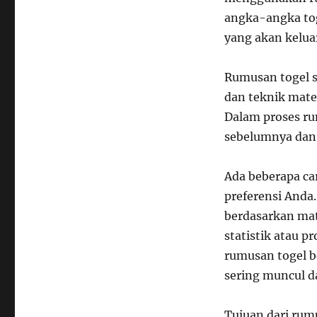
angka-angka to
yang akan keluar
Rumusan togel 
dan teknik mate
Dalam proses ru
sebelumnya dan 
Ada beberapa ca
preferensi And
berdasarkan ma
statistik atau 
rumusan togel b
sering muncul d
Tujuan dari rum