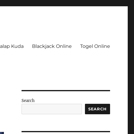
alap Kuda
Blackjack Online
Togel Online
Search
SEARCH