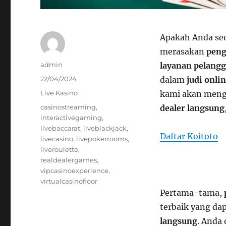
Apakah Anda se
merasakan
peng
Author
admin
layanan pelang
Posted
22/04/2024
dalam
judi onli
on
Categories
Live Kasino
kami akan men
Tags
casinostreaming
,
dealer langsung
interactivegaming
,
livebaccarat
,
liveblackjack
,
Daftar Koitoto
livecasino
,
livepokerrooms
,
liveroulette
,
realdealergames
,
vipcasinoexperience
,
virtualcasinofloor
Pertama-tama,
terbaik yang da
langsung
. Anda