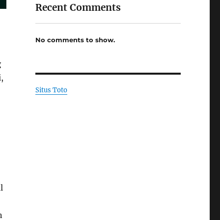
Recent Comments
No comments to show.
g
,
Situs Toto
l
n