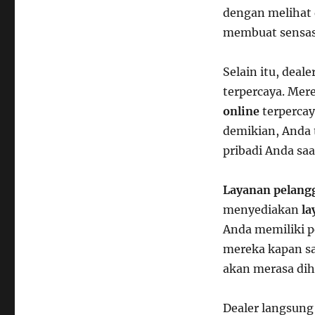
dengan melihat d
membuat sensas
Selain itu, dea
terpercaya. Mer
online
terpercay
demikian, Anda 
pribadi Anda saa
Layanan pelang
menyediakan
la
Anda memiliki 
mereka kapan s
akan merasa dih
Dealer langsun