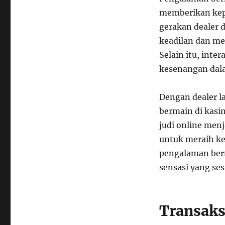
memberikan kepu
gerakan dealer 
keadilan dan me
Selain itu, inte
kesenangan dal
Dengan dealer l
bermain di kasi
judi online menj
untuk meraih ke
pengalaman berm
sensasi yang se
Transaks