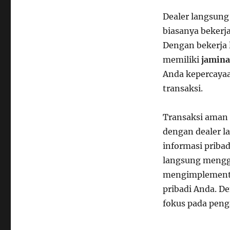
Dealer langsung 
biasanya bekerj
Dengan bekerja
memiliki
jamina
Anda kepercayaa
transaksi.
Transaksi aman 
dengan dealer l
informasi priba
langsung mengg
mengimplementa
pribadi Anda. D
fokus pada pen