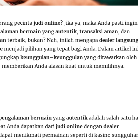
orang pecinta
judi online
? Jika ya, maka Anda pasti ingin
alaman bermain
yang
autentik
,
transaksi aman
, dan
gan
terbaik, bukan? Nah, inilah mengapa
dealer langsun
ne
menjadi pilihan yang tepat bagi Anda. Dalam artikel ini
gungkap
keunggulan
–
keunggulan
yang ditawarkan oleh
, memberikan Anda alasan kuat untuk memilihnya.
pengalaman bermain
yang
autentik
adalah salah satu ha
pat Anda dapatkan dari
judi online
dengan
dealer
 dapat menikmati permainan seperti di kasino sungguha