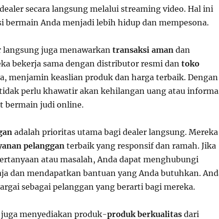
ealer secara langsung melalui streaming video. Hal ini
i bermain Anda menjadi lebih hidup dan mempesona.
ler langsung juga menawarkan
transaksi aman
dan
eka bekerja sama dengan distributor resmi dan
toko
a, menjamin keaslian produk dan harga terbaik. Dengan
tidak perlu khawatir akan kehilangan uang atau informa
t bermain judi online.
gan
adalah prioritas utama bagi dealer langsung. Mereka
yanan pelanggan
terbaik yang responsif dan ramah. Jika
pertanyaan atau masalah, Anda dapat menghubungi
aja dan mendapatkan bantuan yang Anda butuhkan. And
argai sebagai pelanggan yang berarti bagi mereka.
g juga menyediakan produk-
produk berkualitas
dari