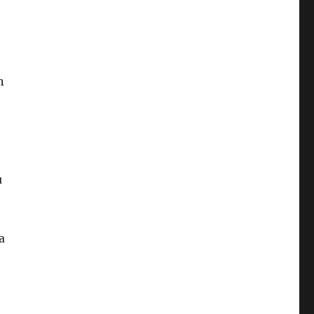
n
u
a