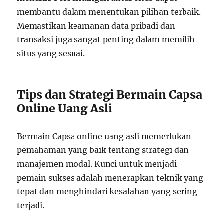
membantu dalam menentukan pilihan terbaik.
Memastikan keamanan data pribadi dan
transaksi juga sangat penting dalam memilih
situs yang sesuai.
Tips dan Strategi Bermain Capsa
Online Uang Asli
Bermain Capsa online uang asli memerlukan
pemahaman yang baik tentang strategi dan
manajemen modal. Kunci untuk menjadi
pemain sukses adalah menerapkan teknik yang
tepat dan menghindari kesalahan yang sering
terjadi.