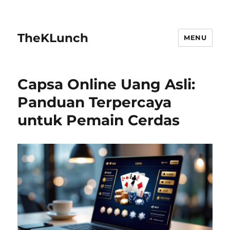
TheKLunch
MENU
Capsa Online Uang Asli:
Panduan Terpercaya
untuk Pemain Cerdas