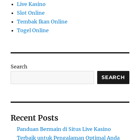
Live Kasino
Slot Online
Tembak Ikan Online
Togel Online
Search
SEARCH
Recent Posts
Panduan Bermain di Situs Live Kasino
Terbaik untuk Pengalaman Optimal Anda