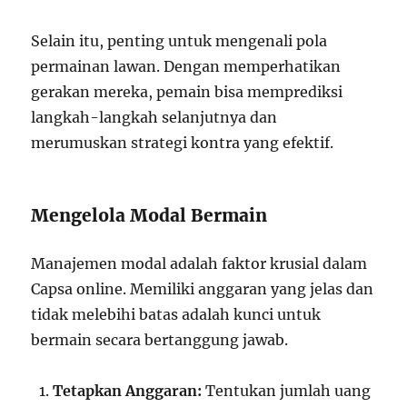
Selain itu, penting untuk mengenali pola
permainan lawan. Dengan memperhatikan
gerakan mereka, pemain bisa memprediksi
langkah-langkah selanjutnya dan
merumuskan strategi kontra yang efektif.
Mengelola Modal Bermain
Manajemen modal adalah faktor krusial dalam
Capsa online. Memiliki anggaran yang jelas dan
tidak melebihi batas adalah kunci untuk
bermain secara bertanggung jawab.
Tetapkan Anggaran:
Tentukan jumlah uang