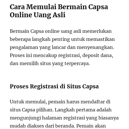
Cara Memulai Bermain Capsa
Online Uang Asli
Bermain Capsa online uang asli memerlukan
beberapa langkah penting untuk memastikan
pengalaman yang lancar dan menyenangkan.
Proses ini mencakup registrasi, deposit dana,
dan memilih situs yang terpercaya.
Proses Registrasi di Situs Capsa
Untuk memulai, pemain harus mendaftar di
situs Capsa pilihan. Langkah pertama adalah
mengunjungi halaman registrasi yang biasanya
mudah diakses dari beranda. Pemain akan