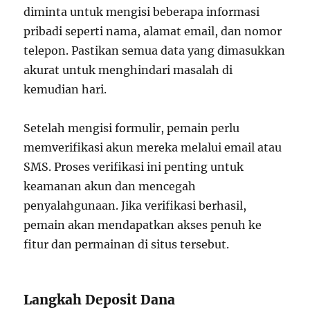
diminta untuk mengisi beberapa informasi
pribadi seperti nama, alamat email, dan nomor
telepon. Pastikan semua data yang dimasukkan
akurat untuk menghindari masalah di
kemudian hari.
Setelah mengisi formulir, pemain perlu
memverifikasi akun mereka melalui email atau
SMS. Proses verifikasi ini penting untuk
keamanan akun dan mencegah
penyalahgunaan. Jika verifikasi berhasil,
pemain akan mendapatkan akses penuh ke
fitur dan permainan di situs tersebut.
Langkah Deposit Dana