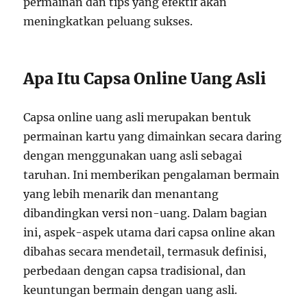
permainan dan tips yang efektif akan
meningkatkan peluang sukses.
Apa Itu Capsa Online Uang Asli
Capsa online uang asli merupakan bentuk
permainan kartu yang dimainkan secara daring
dengan menggunakan uang asli sebagai
taruhan. Ini memberikan pengalaman bermain
yang lebih menarik dan menantang
dibandingkan versi non-uang. Dalam bagian
ini, aspek-aspek utama dari capsa online akan
dibahas secara mendetail, termasuk definisi,
perbedaan dengan capsa tradisional, dan
keuntungan bermain dengan uang asli.