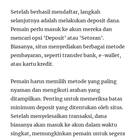
Setelah berhasil mendaftar, langkah
selanjutnya adalah melakukan deposit dana.
Pemain perlu masuk ke akun mereka dan
mencari opsi ‘Deposit’ atau ‘Setoran’.
Biasanya, situs menyediakan berbagai metode
pembayaran, seperti transfer bank, e-wallet,
atau kartu kredit.
Pemain harus memilih metode yang paling
nyaman dan mengikuti arahan yang
ditampilkan. Penting untuk memeriksa batas
minimum deposit yang ditentukan oleh situs.
Setelah menyelesaikan transaksi, dana
biasanya akan masuk ke akun dalam waktu
singkat, memungkinkan pemain untuk segera