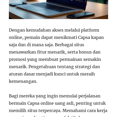
Dengan kemudahan akses melalui platform
online, pemain dapat menikmati Capsa kapan
saja dan di mana saja. Berbagai situs
menawarkan fitur menarik, serta bonus dan
promosi yang membuat permainan semakin
menarik. Pengetahuan tentang strategi dan
aturan dasar menjadi kunci untuk meraih
kemenangan.
Bagi mereka yang ingin memulai perjalanan
bermain Capsa online uang asli, penting untuk
memilih situs terpercaya. Memahami cara kerja