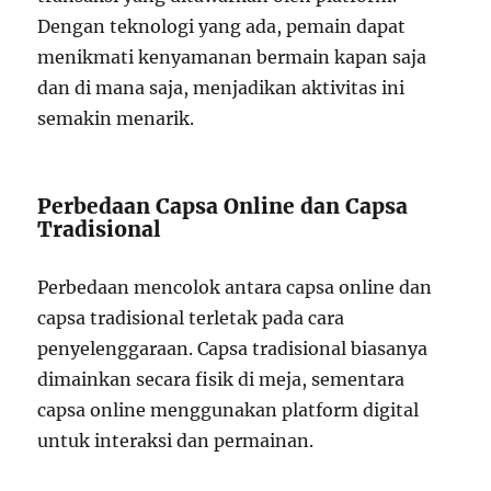
Dengan teknologi yang ada, pemain dapat
menikmati kenyamanan bermain kapan saja
dan di mana saja, menjadikan aktivitas ini
semakin menarik.
Perbedaan Capsa Online dan Capsa
Tradisional
Perbedaan mencolok antara capsa online dan
capsa tradisional terletak pada cara
penyelenggaraan. Capsa tradisional biasanya
dimainkan secara fisik di meja, sementara
capsa online menggunakan platform digital
untuk interaksi dan permainan.