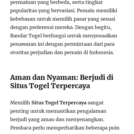
permainan yang berbeda, serta tingkat
popularitas yang bervariasi. Pemain memiliki
kebebasan untuk memilih pasar yang sesuai
dengan preferensi mereka. Dengan begitu,
Bandar Togel berfungsi untuk menyesuaikan
penawaran ini dengan permintaan dari para
otoritas perjudian dan pemain di Indonesia.
Aman dan Nyaman: Berjudi di
Situs Togel Terpercaya
Memilih
Situs Togel Terpercaya
sangat
penting untuk memastikan pengalaman
berjudi yang aman dan menyenangkan.
Pembaca perlu memperhatikan beberapa poin