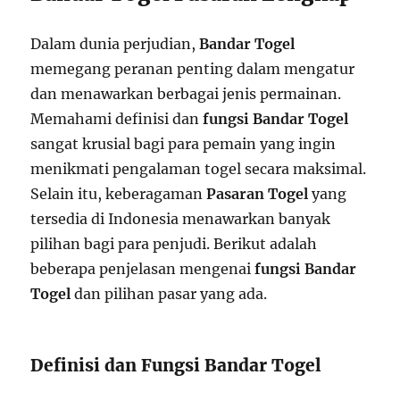
Dalam dunia perjudian,
Bandar Togel
memegang peranan penting dalam mengatur
dan menawarkan berbagai jenis permainan.
Memahami definisi dan
fungsi Bandar Togel
sangat krusial bagi para pemain yang ingin
menikmati pengalaman togel secara maksimal.
Selain itu, keberagaman
Pasaran Togel
yang
tersedia di Indonesia menawarkan banyak
pilihan bagi para penjudi. Berikut adalah
beberapa penjelasan mengenai
fungsi Bandar
Togel
dan pilihan pasar yang ada.
Definisi dan Fungsi Bandar Togel