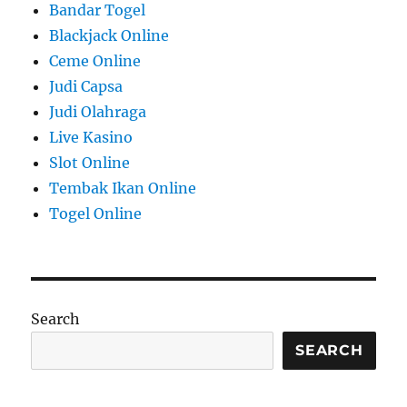
Bandar Togel
Blackjack Online
Ceme Online
Judi Capsa
Judi Olahraga
Live Kasino
Slot Online
Tembak Ikan Online
Togel Online
Search
SEARCH