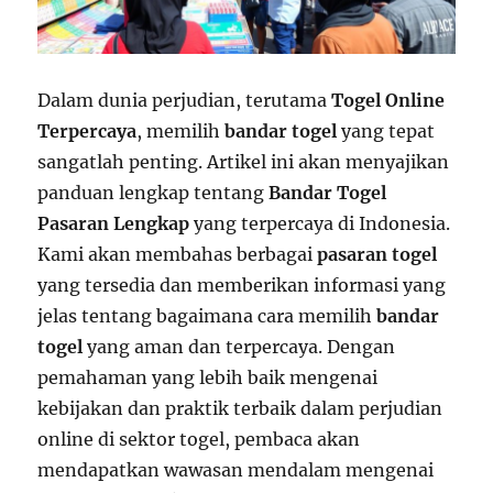
Dalam dunia perjudian, terutama
Togel Online
Terpercaya
, memilih
bandar togel
yang tepat
sangatlah penting. Artikel ini akan menyajikan
panduan lengkap tentang
Bandar Togel
Pasaran Lengkap
yang terpercaya di Indonesia.
Kami akan membahas berbagai
pasaran togel
yang tersedia dan memberikan informasi yang
jelas tentang bagaimana cara memilih
bandar
togel
yang aman dan terpercaya. Dengan
pemahaman yang lebih baik mengenai
kebijakan dan praktik terbaik dalam perjudian
online di sektor togel, pembaca akan
mendapatkan wawasan mendalam mengenai