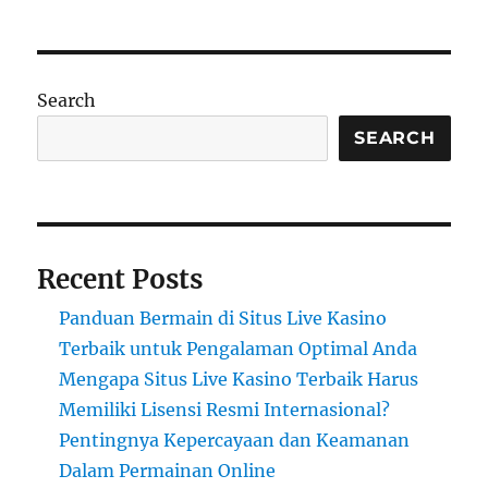
Jitu
Panduan
Bermain
Capsa
Search
Online
Mudah
SEARCH
Recent Posts
Panduan Bermain di Situs Live Kasino
Terbaik untuk Pengalaman Optimal Anda
Mengapa Situs Live Kasino Terbaik Harus
Memiliki Lisensi Resmi Internasional?
Pentingnya Kepercayaan dan Keamanan
Dalam Permainan Online