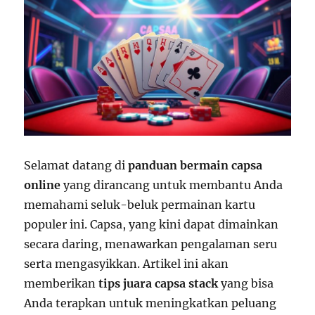
Selamat datang di
panduan bermain capsa
online
yang dirancang untuk membantu Anda
memahami seluk-beluk permainan kartu
populer ini. Capsa, yang kini dapat dimainkan
secara daring, menawarkan pengalaman seru
serta mengasyikkan. Artikel ini akan
memberikan
tips juara capsa stack
yang bisa
Anda terapkan untuk meningkatkan peluang