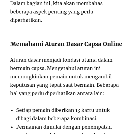
Dalam bagian ini, kita akan membahas
beberapa aspek penting yang perlu
diperhatikan.
Memahami Aturan Dasar Capsa Online
Aturan dasar menjadi fondasi utama dalam
bermain capsa. Mengetahui aturan ini
memungkinkan pemain untuk mengambil
keputusan yang tepat saat bermain. Beberapa
hal yang perlu diperhatikan antara lain:
Setiap pemain diberikan 13 kartu untuk
dibagi dalam beberapa kombinasi.
Permainan dimulai dengan penempatan