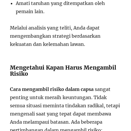
Amati taruhan yang ditempatkan oleh
pemain lain.
Melalui analisis yang teliti, Anda dapat
mengembangkan strategi berdasarkan
kekuatan dan kelemahan lawan.
Mengetahui Kapan Harus Mengambil
Risiko
Cara mengambil risiko dalam capsa
sangat
penting untuk meraih keuntungan. Tidak
semua situasi meminta tindakan radikal, tetapi
mengenali saat yang tepat dapat membawa
Anda melampaui batasan. Ada beberapa
pertimbangan dalam mengambil risiko: