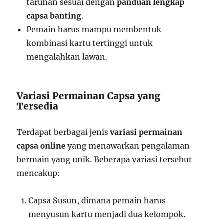
taruhan sesuai dengan
panduan lengkap
capsa banting
.
Pemain harus mampu membentuk
kombinasi kartu tertinggi untuk
mengalahkan lawan.
Variasi Permainan Capsa yang
Tersedia
Terdapat berbagai jenis
variasi permainan
capsa online
yang menawarkan pengalaman
bermain yang unik. Beberapa variasi tersebut
mencakup:
Capsa Susun, dimana pemain harus
menyusun kartu menjadi dua kelompok.