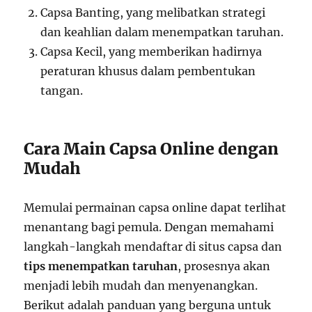
Capsa Banting, yang melibatkan strategi
dan keahlian dalam menempatkan taruhan.
Capsa Kecil, yang memberikan hadirnya
peraturan khusus dalam pembentukan
tangan.
Cara Main Capsa Online dengan
Mudah
Memulai permainan capsa online dapat terlihat
menantang bagi pemula. Dengan memahami
langkah-langkah mendaftar di situs capsa dan
tips menempatkan taruhan
, prosesnya akan
menjadi lebih mudah dan menyenangkan.
Berikut adalah panduan yang berguna untuk