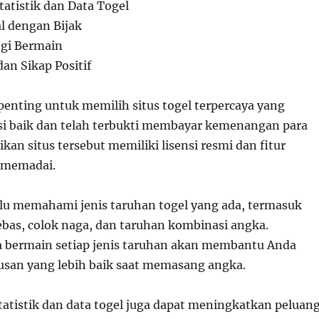
tistik dan Data Togel
l dengan Bijak
egi Bermain
an Sikap Positif
enting untuk memilih situs togel terpercaya yang
si baik dan telah terbukti membayar kemenangan para
kan situs tersebut memiliki lisensi resmi dan fitur
 memadai.
rlu memahami jenis taruhan togel yang ada, termasuk
ebas, colok naga, dan taruhan kombinasi angka.
 bermain setiap jenis taruhan akan membantu Anda
san yang lebih baik saat memasang angka.
tistik dan data togel juga dapat meningkatkan peluan