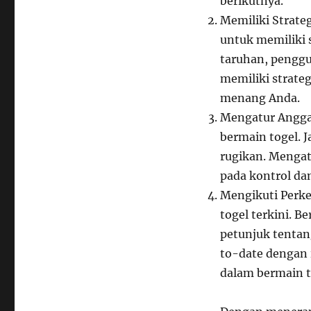
berikutnya.
Memiliki Strate
untuk memiliki 
taruhan, penggu
memiliki strate
menang Anda.
Mengatur Anggar
bermain togel. 
rugikan. Menga
pada kontrol da
Mengikuti Perk
togel terkini. B
petunjuk tentan
to-date dengan 
dalam bermain t