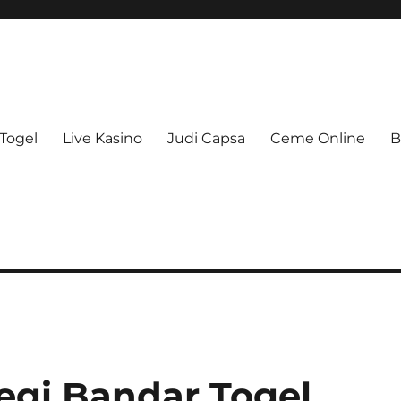
Togel
Live Kasino
Judi Capsa
Ceme Online
B
egi Bandar Togel