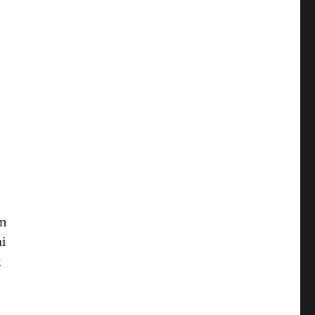
an
i
k