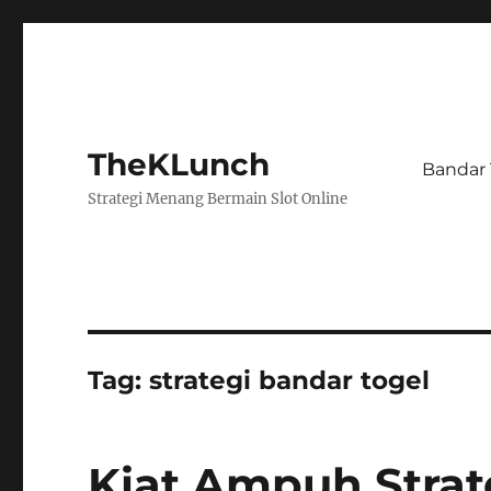
TheKLunch
Bandar 
Strategi Menang Bermain Slot Online
Tag:
strategi bandar togel
Kiat Ampuh Strat