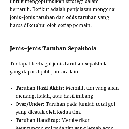
untuk mengoptimalkan strategi dalam
bertaruh. Berikut adalah penjelasan mengenai
jenis-jenis taruhan
dan
odds taruhan
yang
harus diketahui oleh setiap pemain.
Jenis-jenis Taruhan Sepakbola
Terdapat berbagai jenis
taruhan sepakbola
yang dapat dipilih, antara lain:
Taruhan Hasil Akhir
: Memilih tim yang akan
menang, kalah, atau hasil imbang.
Over/Under
: Taruhan pada jumlah total gol
yang dicetak oleh kedua tim.
Taruhan Handicap
: Memberikan
keuntungan gol pada tim yang lemah agar