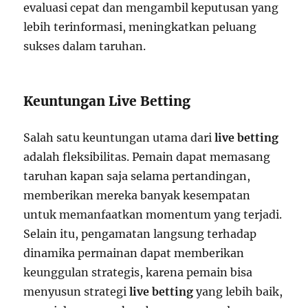
evaluasi cepat dan mengambil keputusan yang
lebih terinformasi, meningkatkan peluang
sukses dalam taruhan.
Keuntungan Live Betting
Salah satu keuntungan utama dari
live betting
adalah fleksibilitas. Pemain dapat memasang
taruhan kapan saja selama pertandingan,
memberikan mereka banyak kesempatan
untuk memanfaatkan momentum yang terjadi.
Selain itu, pengamatan langsung terhadap
dinamika permainan dapat memberikan
keunggulan strategis, karena pemain bisa
menyusun strategi
live betting
yang lebih baik,