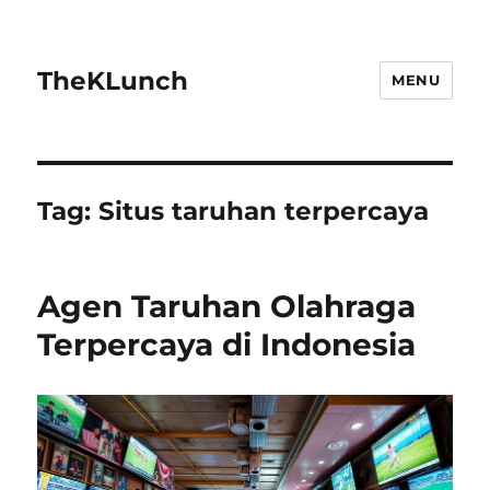
TheKLunch
MENU
Tag:
Situs taruhan terpercaya
Agen Taruhan Olahraga
Terpercaya di Indonesia