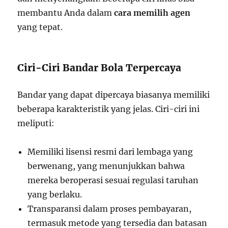
membantu Anda dalam
cara memilih agen
yang tepat.
Ciri-Ciri Bandar Bola Terpercaya
Bandar yang dapat dipercaya biasanya memiliki
beberapa karakteristik yang jelas. Ciri-ciri ini
meliputi:
Memiliki lisensi resmi dari lembaga yang
berwenang, yang menunjukkan bahwa
mereka beroperasi sesuai regulasi taruhan
yang berlaku.
Transparansi dalam proses pembayaran,
termasuk metode yang tersedia dan batasan