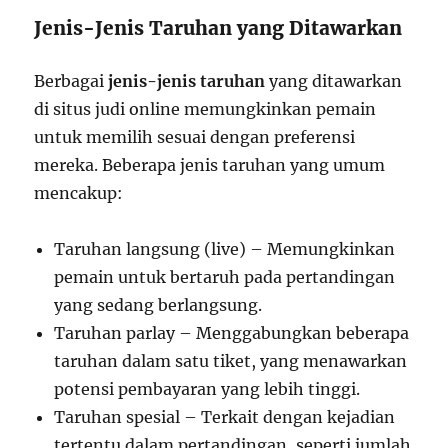
Jenis-Jenis Taruhan yang Ditawarkan
Berbagai
jenis-jenis taruhan
yang ditawarkan
di situs judi online memungkinkan pemain
untuk memilih sesuai dengan preferensi
mereka. Beberapa jenis taruhan yang umum
mencakup:
Taruhan langsung (live) – Memungkinkan
pemain untuk bertaruh pada pertandingan
yang sedang berlangsung.
Taruhan parlay – Menggabungkan beberapa
taruhan dalam satu tiket, yang menawarkan
potensi pembayaran yang lebih tinggi.
Taruhan spesial – Terkait dengan kejadian
tertentu dalam pertandingan, seperti jumlah