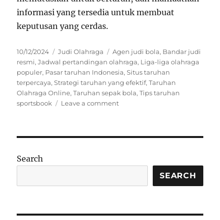
informasi yang tersedia untuk membuat
keputusan yang cerdas.
Posted
Categories
Tags
10/12/2024
Judi Olahraga
Agen judi bola
,
Bandar judi
on
resmi
,
Jadwal pertandingan olahraga
,
Liga-liga olahraga
populer
,
Pasar taruhan Indonesia
,
Situs taruhan
terpercaya
,
Strategi taruhan yang efektif
,
Taruhan
Olahraga Online
,
Taruhan sepak bola
,
Tips taruhan
on
sportsbook
Leave a comment
Agen
Taruhan
Olahraga
Terpercaya
di
Search
Indonesia
SEARCH