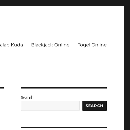
alap Kuda
Blackjack Online
Togel Online
Search
SEARCH