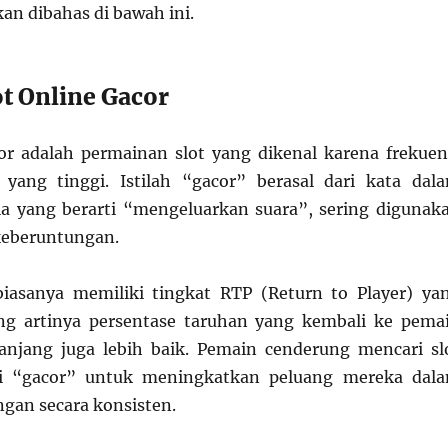
an dibahas di bawah ini.
ot Online Gacor
or adalah permainan slot yang dikenal karena frekuen
yang tinggi. Istilah “gacor” berasal dari kata dal
a yang berarti “mengeluarkan suara”, sering digunak
keberuntungan.
biasanya memiliki tingkat RTP (Return to Player) ya
ang artinya persentase taruhan yang kembali ke pema
anjang juga lebih baik. Pemain cenderung mencari sl
si “gacor” untuk meningkatkan peluang mereka dal
gan secara konsisten.