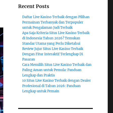
Recent Posts
Daftar Live Kasino Terbaik dengan Pilihan
Permainan Terbanyak dan Terpopuler
untuk Pengalaman Judi Terbaik
Apa Saja Kriteria Situs Live Kasino Terbaik
di Indonesia Tahun 2026? Temukan
Standar Utama yang Perlu Diketahui
Review Jujur Situs Live Kasino Terbaik
Dengan Fitur Interaktif Terlengkap Di
Pasaran
Cara Memilih Situs Live Kasino Terbaik dan
Paling Aman untuk Pemula: Panduan
Lengkap dan Praktis
10 Situs Live Kasino Terbaik dengan Dealer
Profesional di Tahun 2026: Panduan
Lengkap untuk Pemain