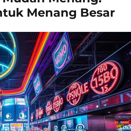
 untuk Menang Besar