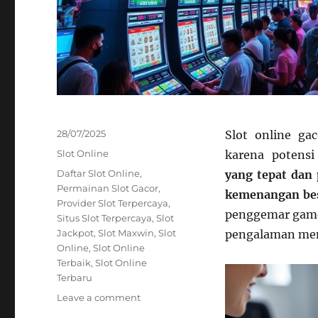
Posted
28/07/2025
Slot online g
on
Categories
Slot Online
karena potens
Tags
Daftar Slot Online
,
yang tepat dan
Permainan Slot Gacor
,
kemenangan besa
Provider Slot Terpercaya
,
penggemar game
Situs Slot Terpercaya
,
Slot
Jackpot
,
Slot Maxwin
,
Slot
pengalaman men
Online
,
Slot Online
Terbaik
,
Slot Online
Terbaru
on
Leave a comment
Slot