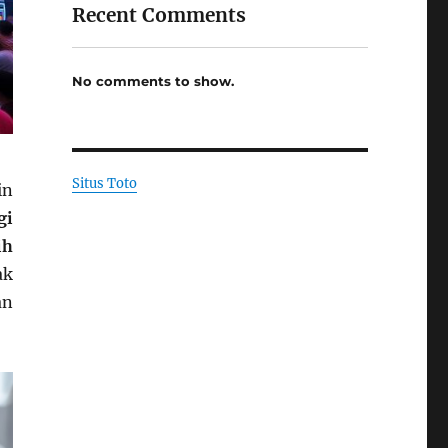
Recent Comments
No comments to show.
Situs Toto
in
gi
ih
ak
an