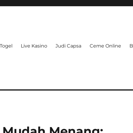
Togel
Live Kasino
Judi Capsa
Ceme Online
B
or Mudah Menang: