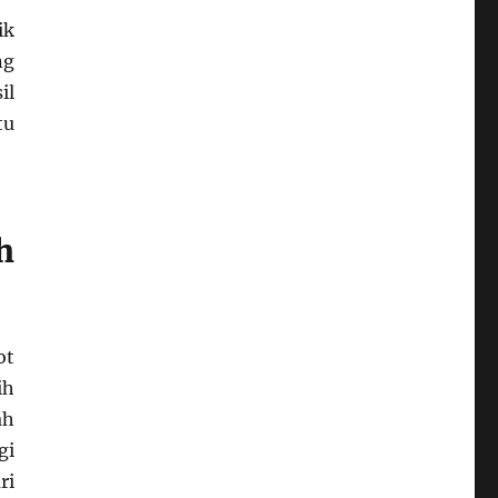
ik
ng
il
tu
h
ot
ih
ah
gi
ri