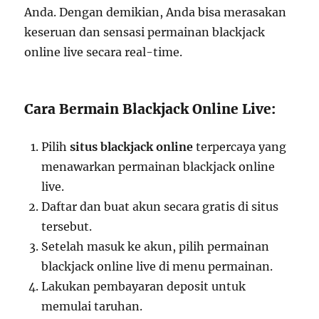
Anda. Dengan demikian, Anda bisa merasakan
keseruan dan sensasi permainan blackjack
online live secara real-time.
Cara Bermain Blackjack Online Live:
Pilih
situs blackjack online
terpercaya yang
menawarkan permainan blackjack online
live.
Daftar dan buat akun secara gratis di situs
tersebut.
Setelah masuk ke akun, pilih permainan
blackjack online live di menu permainan.
Lakukan pembayaran deposit untuk
memulai taruhan.