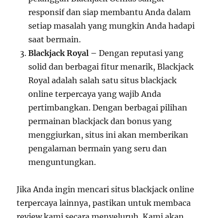
responsif dan siap membantu Anda dalam
setiap masalah yang mungkin Anda hadapi
saat bermain.
Blackjack Royal
–
Dengan reputasi yang
solid dan berbagai fitur menarik, Blackjack
Royal adalah salah satu situs blackjack
online terpercaya yang wajib Anda
pertimbangkan. Dengan berbagai pilihan
permainan blackjack dan bonus yang
menggiurkan, situs ini akan memberikan
pengalaman bermain yang seru dan
menguntungkan.
Jika Anda ingin mencari situs blackjack online
terpercaya lainnya, pastikan untuk membaca
review kami secara menyeluruh. Kami akan