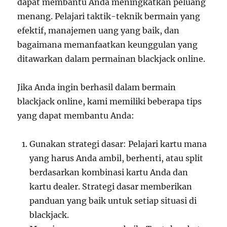
dapat membantu Anda meningkatkan peluang
menang. Pelajari taktik-teknik bermain yang
efektif, manajemen uang yang baik, dan
bagaimana memanfaatkan keunggulan yang
ditawarkan dalam permainan blackjack online.
Jika Anda ingin berhasil dalam bermain
blackjack online, kami memiliki beberapa tips
yang dapat membantu Anda:
Gunakan strategi dasar: Pelajari kartu mana
yang harus Anda ambil, berhenti, atau split
berdasarkan kombinasi kartu Anda dan
kartu dealer. Strategi dasar memberikan
panduan yang baik untuk setiap situasi di
blackjack.