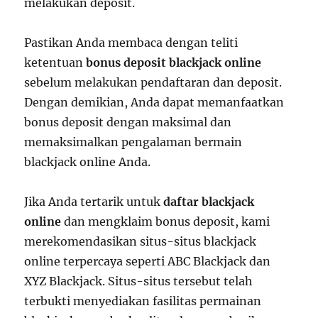
melakukan deposit.
Pastikan Anda membaca dengan teliti
ketentuan
bonus deposit blackjack online
sebelum melakukan pendaftaran dan deposit.
Dengan demikian, Anda dapat memanfaatkan
bonus deposit dengan maksimal dan
memaksimalkan pengalaman bermain
blackjack online Anda.
Jika Anda tertarik untuk
daftar blackjack
online
dan mengklaim bonus deposit, kami
merekomendasikan situs-situs blackjack
online terpercaya seperti ABC Blackjack dan
XYZ Blackjack. Situs-situs tersebut telah
terbukti menyediakan fasilitas permainan