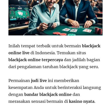
Inilah tempat terbaik untuk bermain
blackjack
online live
di Indonesia. Temukan situs
blackjack online terpercaya
dan jadilah bagian
dari pengalaman taruhan blackjack yang seru.
Permainan
judi live
ini memberikan
kesempatan Anda untuk berinteraksi langsung
dengan
bandar blackjack online
dan
merasakan sensasi bermain di
kasino nyata
.