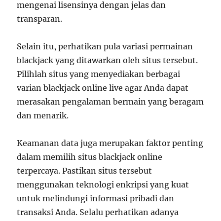
mengenai lisensinya dengan jelas dan
transparan.
Selain itu, perhatikan pula variasi permainan
blackjack yang ditawarkan oleh situs tersebut.
Pilihlah situs yang menyediakan berbagai
varian blackjack online live agar Anda dapat
merasakan pengalaman bermain yang beragam
dan menarik.
Keamanan data juga merupakan faktor penting
dalam memilih situs blackjack online
terpercaya. Pastikan situs tersebut
menggunakan teknologi enkripsi yang kuat
untuk melindungi informasi pribadi dan
transaksi Anda. Selalu perhatikan adanya