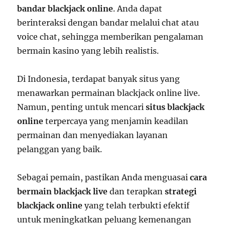
bandar blackjack online
. Anda dapat
berinteraksi dengan bandar melalui chat atau
voice chat, sehingga memberikan pengalaman
bermain kasino yang lebih realistis.
Di Indonesia, terdapat banyak situs yang
menawarkan permainan blackjack online live.
Namun, penting untuk mencari
situs blackjack
online
terpercaya yang menjamin keadilan
permainan dan menyediakan layanan
pelanggan yang baik.
Sebagai pemain, pastikan Anda menguasai
cara
bermain blackjack live
dan terapkan
strategi
blackjack online
yang telah terbukti efektif
untuk meningkatkan peluang kemenangan