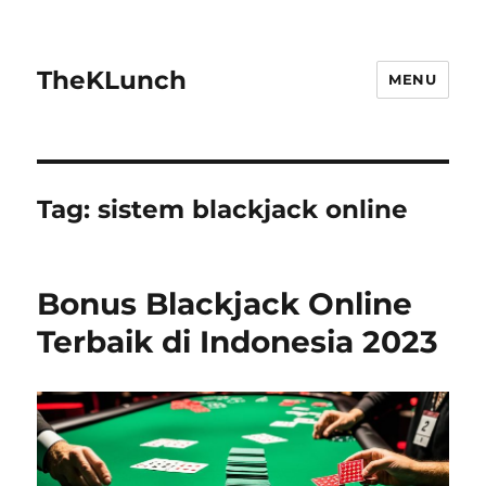
TheKLunch
MENU
Tag:
sistem blackjack online
Bonus Blackjack Online
Terbaik di Indonesia 2023