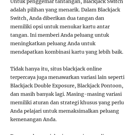
Untuk penggemar tantangan, Blackjack Switch
adalah pilihan yang menarik. Dalam Blackjack
Switch, Anda diberikan dua tangan dan
memiliki opsi untuk menukar kartu antar
tangan. Ini memberi Anda peluang untuk
meningkatkan peluang Anda untuk
mendapatkan kombinasi kartu yang lebih baik.
Tidak hanya itu, situs blackjack online
terpercaya juga menawarkan variasi lain seperti
Blackjack Double Exposure, Blackjack Pontoon,
dan masih banyak lagi. Masing-masing variasi
memiliki aturan dan strategi khusus yang perlu
Anda pelajari untuk memaksimalkan peluang
kemenangan Anda.