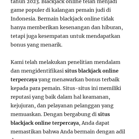
tahun 2023. Blackjack online telah menjadi
game populer di kalangan pemain judi di
Indonesia. Bermain blackjack online tidak
hanya memberikan kesenangan dan hiburan,
tetapi juga kesempatan untuk mendapatkan
bonus yang menarik.
Kami telah melakukan penelitian mendalam
dan mengidentifikasi
situs blackjack online
terpercaya
yang menawarkan bonus terbaik
kepada para pemain. Situs-situs ini memiliki
reputasi yang baik dalam hal keamanan,
kejujuran, dan pelayanan pelanggan yang
memuaskan. Dengan bergabung di
situs
blackjack online terpercaya
, Anda dapat
memastikan bahwa Anda bermain dengan adil