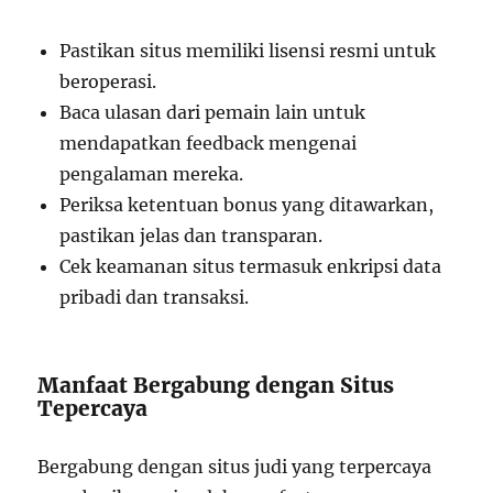
Pastikan situs memiliki lisensi resmi untuk
beroperasi.
Baca ulasan dari pemain lain untuk
mendapatkan feedback mengenai
pengalaman mereka.
Periksa ketentuan bonus yang ditawarkan,
pastikan jelas dan transparan.
Cek keamanan situs termasuk enkripsi data
pribadi dan transaksi.
Manfaat Bergabung dengan Situs
Tepercaya
Bergabung dengan situs judi yang terpercaya