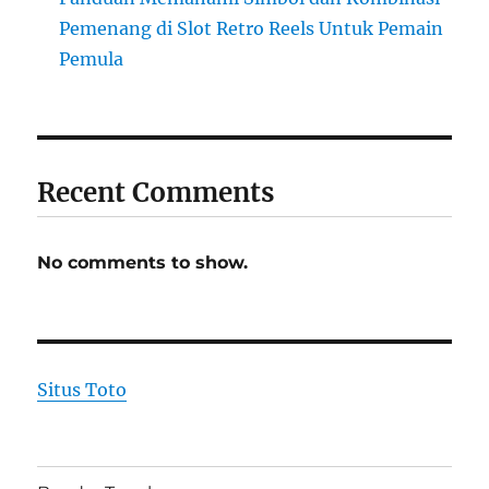
Pemenang di Slot Retro Reels Untuk Pemain
Pemula
Recent Comments
No comments to show.
Situs Toto