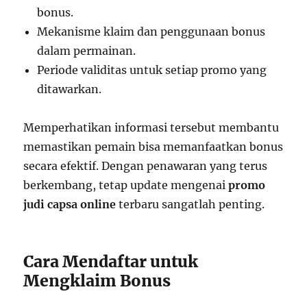
bonus.
Mekanisme klaim dan penggunaan bonus
dalam permainan.
Periode validitas untuk setiap promo yang
ditawarkan.
Memperhatikan informasi tersebut membantu
memastikan pemain bisa memanfaatkan bonus
secara efektif. Dengan penawaran yang terus
berkembang, tetap update mengenai
promo
judi capsa online
terbaru sangatlah penting.
Cara Mendaftar untuk
Mengklaim Bonus