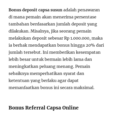
Bonus deposit capsa susun
adalah penawaran
di mana pemain akan menerima persentase
tambahan berdasarkan jumlah deposit yang
dilakukan. Misalnya, jika seorang pemain
melakukan deposit sebesar Rp 1.000.000, maka
ia berhak mendapatkan bonus hingga 20% dari
jumlah tersebut. Ini memberikan kesempatan
lebih besar untuk bermain lebih lama dan
meningkatkan peluang menang. Pemain
sebaiknya memperhatikan syarat dan
ketentuan yang berlaku agar dapat
memanfaatkan bonus ini secara maksimal.
Bonus Referral Capsa Online