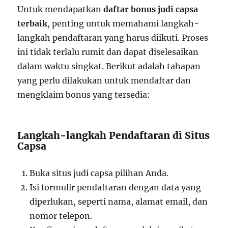
Untuk mendapatkan
daftar bonus judi capsa
terbaik
, penting untuk memahami langkah-
langkah pendaftaran yang harus diikuti. Proses
ini tidak terlalu rumit dan dapat diselesaikan
dalam waktu singkat. Berikut adalah tahapan
yang perlu dilakukan untuk mendaftar dan
mengklaim bonus yang tersedia:
Langkah-langkah Pendaftaran di Situs
Capsa
Buka situs judi capsa pilihan Anda.
Isi formulir pendaftaran dengan data yang
diperlukan, seperti nama, alamat email, dan
nomor telepon.