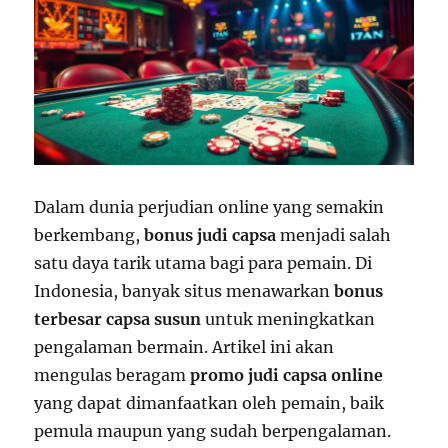
Dalam dunia perjudian online yang semakin
berkembang,
bonus judi capsa
menjadi salah
satu daya tarik utama bagi para pemain. Di
Indonesia, banyak situs menawarkan
bonus
terbesar capsa susun
untuk meningkatkan
pengalaman bermain. Artikel ini akan
mengulas beragam
promo judi capsa online
yang dapat dimanfaatkan oleh pemain, baik
pemula maupun yang sudah berpengalaman.