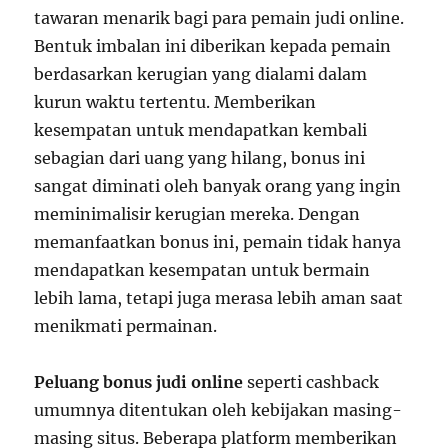
tawaran menarik bagi para pemain judi online.
Bentuk imbalan ini diberikan kepada pemain
berdasarkan kerugian yang dialami dalam
kurun waktu tertentu. Memberikan
kesempatan untuk mendapatkan kembali
sebagian dari uang yang hilang, bonus ini
sangat diminati oleh banyak orang yang ingin
meminimalisir kerugian mereka. Dengan
memanfaatkan bonus ini, pemain tidak hanya
mendapatkan kesempatan untuk bermain
lebih lama, tetapi juga merasa lebih aman saat
menikmati permainan.
Peluang bonus judi online
seperti cashback
umumnya ditentukan oleh kebijakan masing-
masing situs. Beberapa platform memberikan