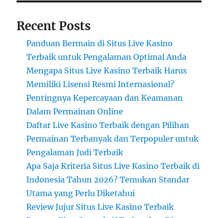
Recent Posts
Panduan Bermain di Situs Live Kasino
Terbaik untuk Pengalaman Optimal Anda
Mengapa Situs Live Kasino Terbaik Harus
Memiliki Lisensi Resmi Internasional?
Pentingnya Kepercayaan dan Keamanan
Dalam Permainan Online
Daftar Live Kasino Terbaik dengan Pilihan
Permainan Terbanyak dan Terpopuler untuk
Pengalaman Judi Terbaik
Apa Saja Kriteria Situs Live Kasino Terbaik di
Indonesia Tahun 2026? Temukan Standar
Utama yang Perlu Diketahui
Review Jujur Situs Live Kasino Terbaik