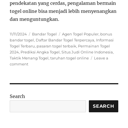
pendekatan yang cerdas, pengalaman bermain
togel online bisa menjadi lebih menyenangkan
dan menguntungkan.
Posted
Categories
Tags
11/11/2024
Bandar Togel
Agen Togel Populer
,
bonus
on
bandar togel
,
Daftar Bandar Togel Terpercaya
,
Informasi
Togel Terbaru
,
pasaran togel terbaik
,
Permainan Togel
2024
,
Prediksi Angka Togel
,
Situs Judi Online Indonesia
,
Taktik Menang Togel
,
taruhan togel online
Leave a
on
comment
Situs
Bandar
Togel
Terbaik
di
Search
Indonesia
2024
SEARCH