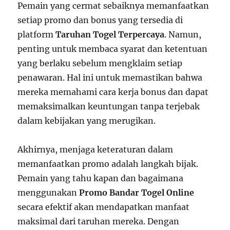
Pemain yang cermat sebaiknya memanfaatkan
setiap promo dan bonus yang tersedia di
platform
Taruhan Togel Terpercaya
. Namun,
penting untuk membaca syarat dan ketentuan
yang berlaku sebelum mengklaim setiap
penawaran. Hal ini untuk memastikan bahwa
mereka memahami cara kerja bonus dan dapat
memaksimalkan keuntungan tanpa terjebak
dalam kebijakan yang merugikan.
Akhirnya, menjaga keteraturan dalam
memanfaatkan promo adalah langkah bijak.
Pemain yang tahu kapan dan bagaimana
menggunakan
Promo Bandar Togel Online
secara efektif akan mendapatkan manfaat
maksimal dari taruhan mereka. Dengan