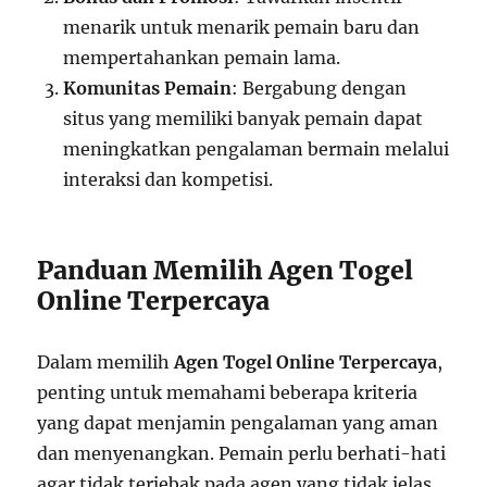
menarik untuk menarik pemain baru dan
mempertahankan pemain lama.
Komunitas Pemain
: Bergabung dengan
situs yang memiliki banyak pemain dapat
meningkatkan pengalaman bermain melalui
interaksi dan kompetisi.
Panduan Memilih Agen Togel
Online Terpercaya
Dalam memilih
Agen Togel Online Terpercaya
,
penting untuk memahami beberapa kriteria
yang dapat menjamin pengalaman yang aman
dan menyenangkan. Pemain perlu berhati-hati
agar tidak terjebak pada agen yang tidak jelas