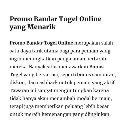
Promo Bandar Togel Online
yang Menarik
Promo Bandar Togel Online
merupakan salah
satu daya tarik utama bagi para pemain yang
ingin meningkatkan pengalaman bertaruh
mereka. Banyak situs menawarkan
Bonus
Togel
yang bervariasi, seperti bonus sambutan,
diskon, dan cashback untuk pemain yang aktif.
Tawaran ini sangat menguntungkan karena
tidak hanya akan menambah modal bermain,
tetapi juga memberikan peluang lebih besar
untuk meraih kemenangan yang diinginkan.