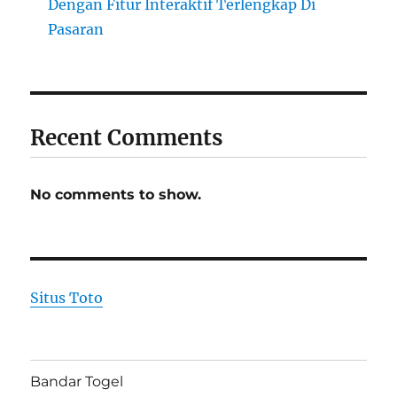
Dengan Fitur Interaktif Terlengkap Di
Pasaran
Recent Comments
No comments to show.
Situs Toto
Bandar Togel