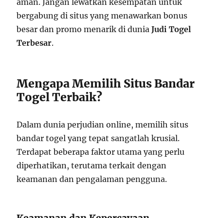
aman. Jangan lewatkan kesempatan untuk
bergabung di situs yang menawarkan bonus
besar dan promo menarik di dunia
Judi Togel
Terbesar
.
Mengapa Memilih Situs Bandar
Togel Terbaik?
Dalam dunia perjudian online, memilih situs
bandar togel yang tepat sangatlah krusial.
Terdapat beberapa faktor utama yang perlu
diperhatikan, terutama terkait dengan
keamanan dan pengalaman pengguna.
Keamanan dan Kepercayaan