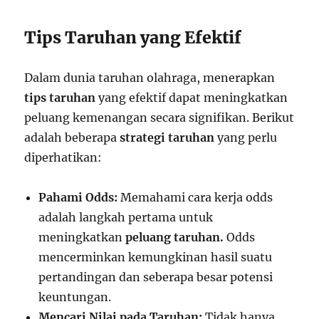
Tips Taruhan yang Efektif
Dalam dunia taruhan olahraga, menerapkan
tips taruhan
yang efektif dapat meningkatkan
peluang kemenangan secara signifikan. Berikut
adalah beberapa
strategi taruhan
yang perlu
diperhatikan:
Pahami Odds:
Memahami cara kerja odds
adalah langkah pertama untuk
meningkatkan
peluang taruhan.
Odds
mencerminkan kemungkinan hasil suatu
pertandingan dan seberapa besar potensi
keuntungan.
Mencari Nilai pada Taruhan:
Tidak hanya