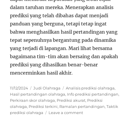
dalam taruhan mereka. Menerapkan analisis
prediksi yang telah dibahas dapat menjadi
panduan yang berguna, tetapi tetap ingat
bahwa menghasilkan hasil pertandingan yang
tepat sepenuhnya bergantung pada dinamika
yang terjadi di lapangan. Mari lihat bersama
bagaimana tim-tim akan bersaing dan apakah
prediksi yang dihasilkan benar-benar
mencerminkan hasil akhir.
Posted
Categories
Tags
11/12/2024
Judi Olahraga
Analisis prediksi olahraga
,
on
Hasil pertandingan olahraga
,
Info prediksi pertandingan
,
Perkiraan skor olahraga
,
Prediksi akurat
,
Prediksi
olahraga
,
Prediksi terkini
,
Ramalan pertandingan
,
Taktik
on
prediksi olahraga
Leave a comment
Prediksi
Pertandingan
Olahraga