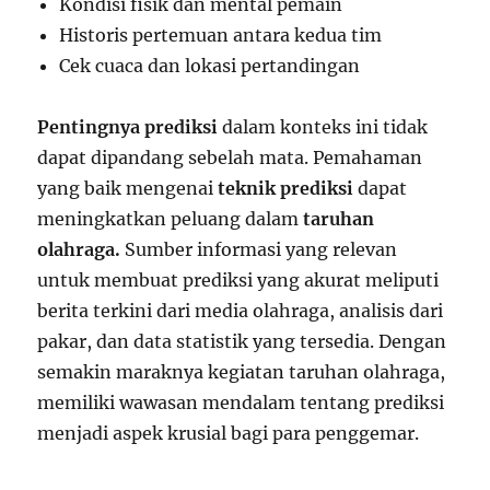
Kondisi fisik dan mental pemain
Historis pertemuan antara kedua tim
Cek cuaca dan lokasi pertandingan
Pentingnya prediksi
dalam konteks ini tidak
dapat dipandang sebelah mata. Pemahaman
yang baik mengenai
teknik prediksi
dapat
meningkatkan peluang dalam
taruhan
olahraga.
Sumber informasi yang relevan
untuk membuat prediksi yang akurat meliputi
berita terkini dari media olahraga, analisis dari
pakar, dan data statistik yang tersedia. Dengan
semakin maraknya kegiatan taruhan olahraga,
memiliki wawasan mendalam tentang prediksi
menjadi aspek krusial bagi para penggemar.