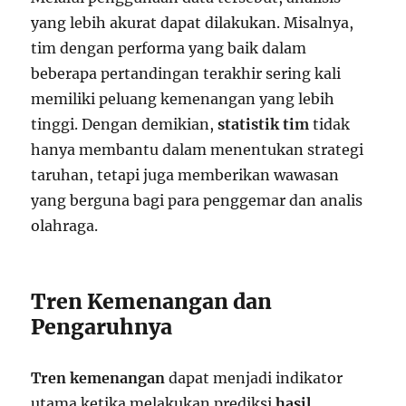
yang lebih akurat dapat dilakukan. Misalnya,
tim dengan performa yang baik dalam
beberapa pertandingan terakhir sering kali
memiliki peluang kemenangan yang lebih
tinggi. Dengan demikian,
statistik tim
tidak
hanya membantu dalam menentukan strategi
taruhan, tetapi juga memberikan wawasan
yang berguna bagi para penggemar dan analis
olahraga.
Tren Kemenangan dan
Pengaruhnya
Tren kemenangan
dapat menjadi indikator
utama ketika melakukan prediksi
hasil