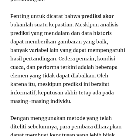
Penting untuk dicatat bahwa
prediksi skor
bukanlah suatu kepastian. Meskipun analisis
prediksi yang mendalam dan data historis
dapat memberikan gambaran yang baik,
banyak variabel lain yang dapat mempengaruhi
hasil pertandingan. Cedera pemain, kondisi
cuaca, dan performa terkini adalah beberapa
elemen yang tidak dapat diabaikan. Oleh
karena itu, meskipun prediksi ini bersifat
informatif, keputusan akhir tetap ada pada
masing-masing individu.
Dengan menggunakan metode yang telah
diteliti sebelumnya, para pembaca diharapkan
dapat membuat keputusan yang lebih bijak