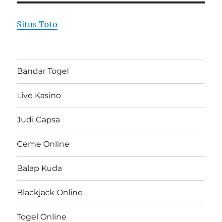
Situs Toto
Bandar Togel
Live Kasino
Judi Capsa
Ceme Online
Balap Kuda
Blackjack Online
Togel Online