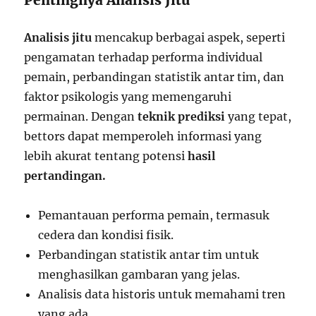
Analisis jitu
mencakup berbagai aspek, seperti
pengamatan terhadap performa individual
pemain, perbandingan statistik antar tim, dan
faktor psikologis yang memengaruhi
permainan. Dengan
teknik prediksi
yang tepat,
bettors dapat memperoleh informasi yang
lebih akurat tentang potensi
hasil
pertandingan.
Pemantauan performa pemain, termasuk
cedera dan kondisi fisik.
Perbandingan statistik antar tim untuk
menghasilkan gambaran yang jelas.
Analisis data historis untuk memahami tren
yang ada.