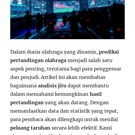
Dalam dunia olahraga yang dinamis,
prediksi
pertandingan olahraga
menjadi salah satu
aspek penting, terutama bagi para penggemar
dan penjudi. Artikel ini akan membahas
bagaimana
analisis jitu
dapat membantu
dalam memahami kemungkinan
hasil
pertandingan
yang akan datang. Dengan
memanfaatkan data dan statistik yang tepat,
para pembaca akan dilengkapi untuk menilai
peluang taruhan
secara lebih efektif. Kami