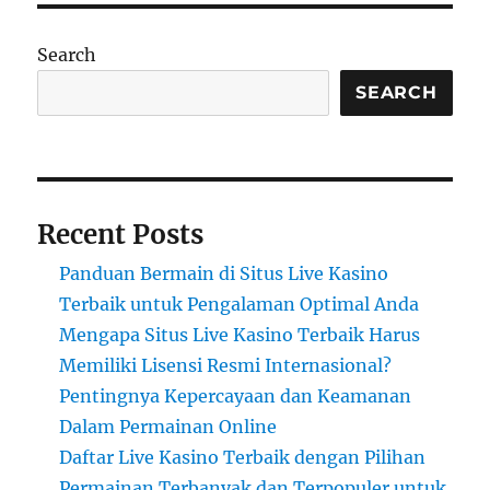
Terkini
&
Search
Akurat
SEARCH
Recent Posts
Panduan Bermain di Situs Live Kasino
Terbaik untuk Pengalaman Optimal Anda
Mengapa Situs Live Kasino Terbaik Harus
Memiliki Lisensi Resmi Internasional?
Pentingnya Kepercayaan dan Keamanan
Dalam Permainan Online
Daftar Live Kasino Terbaik dengan Pilihan
Permainan Terbanyak dan Terpopuler untuk