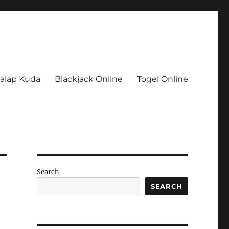
alap Kuda
Blackjack Online
Togel Online
Search
SEARCH