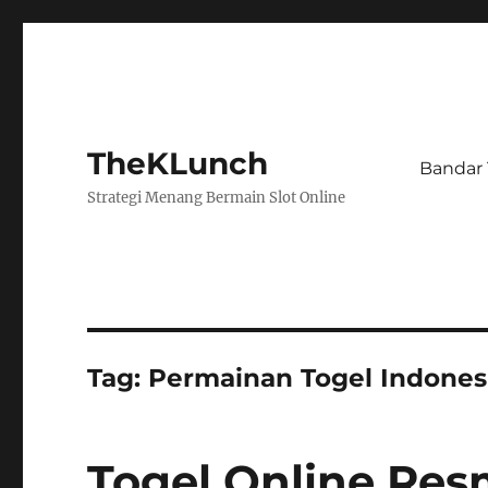
TheKLunch
Bandar 
Strategi Menang Bermain Slot Online
Tag:
Permainan Togel Indones
Togel Online Res