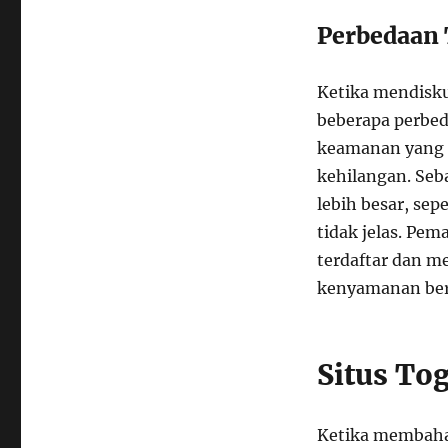
Perbedaan 
Ketika mendisk
beberapa perbe
keamanan yang t
kehilangan. Seb
lebih besar, se
tidak jelas. Pem
terdaftar dan m
kenyamanan ber
Situs To
Ketika membah