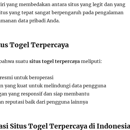
ciri yang membedakan antara situs yang legit dan yang
situs yang tepat sangat berpengaruh pada pengalaman
manan data pribadi Anda.
itus Togel Terpercaya
 bahwa suatu
situs togel terpercaya
meliputi:
 resmi untuk beroperasi
n yang kuat untuk melindungi data pengguna
gan yang responsif dan siap membantu
an reputasi baik dari pengguna lainnya
i Situs Togel Terpercaya di Indonesi