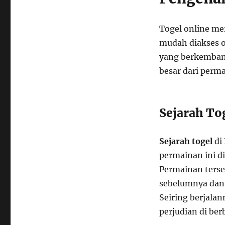
Online
Resmi
Terpercaya
Togel online me
di
mudah diakses o
Indonesia
yang berkemban
besar dari perma
Sejarah To
Sejarah togel
di 
permainan ini d
Permainan terseb
sebelumnya dan 
Seiring berjala
perjudian di ber