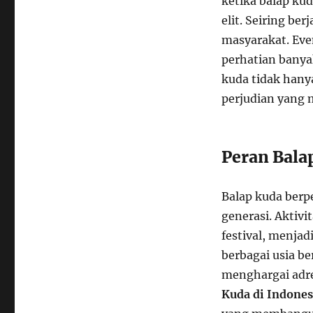
ketika balap ku
elit. Seiring be
masyarakat. Eve
perhatian banya
kuda tidak hany
perjudian yang 
Peran Bala
Balap kuda berp
generasi. Aktivi
festival, menjad
berbagai usia b
menghargai adr
Kuda di Indones