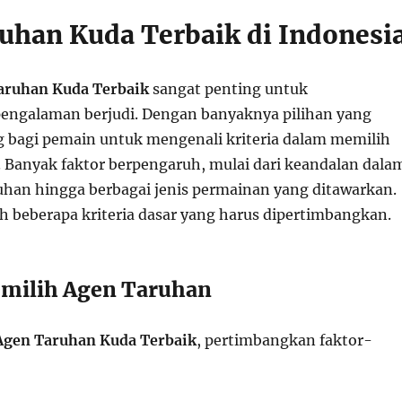
uhan Kuda Terbaik di Indonesi
aruhan Kuda Terbaik
sangat penting untuk
engalaman berjudi. Dengan banyaknya pilihan yang
ng bagi pemain untuk mengenali kriteria dalam memilih
. Banyak faktor berpengaruh, mulai dari keandalan dala
uhan hingga berbagai jenis permainan yang ditawarkan.
ah beberapa kriteria dasar yang harus dipertimbangkan.
emilih Agen Taruhan
Agen Taruhan Kuda Terbaik
, pertimbangkan faktor-