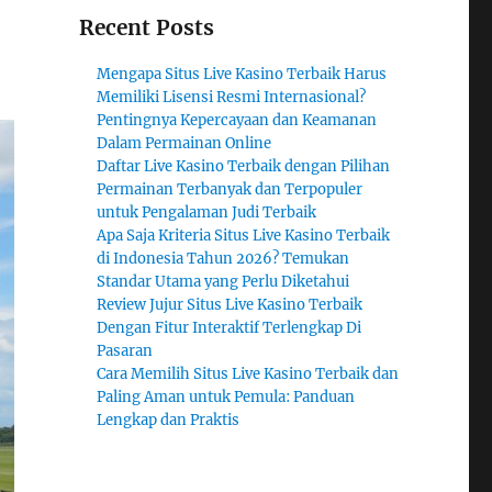
Recent Posts
Mengapa Situs Live Kasino Terbaik Harus
Memiliki Lisensi Resmi Internasional?
Pentingnya Kepercayaan dan Keamanan
Dalam Permainan Online
Daftar Live Kasino Terbaik dengan Pilihan
Permainan Terbanyak dan Terpopuler
untuk Pengalaman Judi Terbaik
Apa Saja Kriteria Situs Live Kasino Terbaik
di Indonesia Tahun 2026? Temukan
Standar Utama yang Perlu Diketahui
Review Jujur Situs Live Kasino Terbaik
Dengan Fitur Interaktif Terlengkap Di
Pasaran
Cara Memilih Situs Live Kasino Terbaik dan
Paling Aman untuk Pemula: Panduan
Lengkap dan Praktis