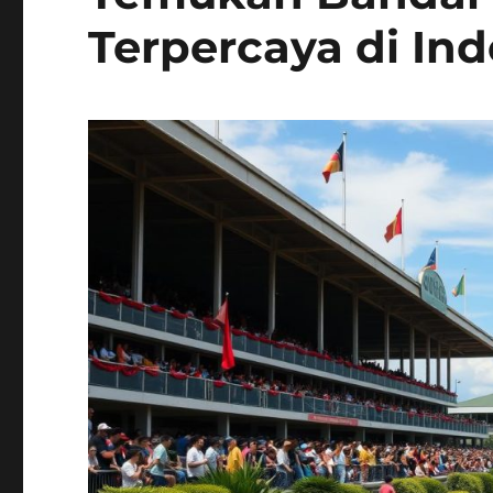
Terpercaya di In