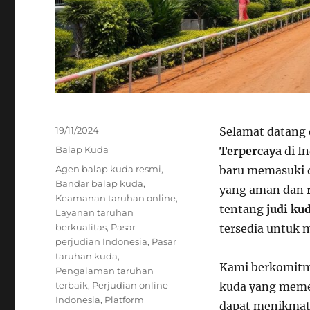
Posted
19/11/2024
Selamat datang
on
Categories
Balap Kuda
Terpercaya
di I
Tags
Agen balap kuda resmi
,
baru memasuki d
Bandar balap kuda
,
yang aman dan r
Keamanan taruhan online
,
tentang
judi ku
Layanan taruhan
berkualitas
,
Pasar
tersedia untuk
perjudian Indonesia
,
Pasar
taruhan kuda
,
Kami berkomit
Pengalaman taruhan
terbaik
,
Perjudian online
kuda yang meme
Indonesia
,
Platform
dapat menikmat