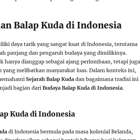
an Balap Kuda di Indonesia
iki daya tarik yang sangat kuat di Indonesia, terutama
ah panjang dan pengaruh budaya yang dimilikinya.
ak hanya dianggap sebagai ajang perlombaan, tetapi juga
n yang melibatkan masyarakat luas. Dalam konteks ini,
 memahami
Sejarah Balap Kuda
dan bagaimana tradisi ini
jadi bagian dari
Budaya Balap Kuda di Indonesia
.
lap Kuda di Indonesia
uda
di Indonesia bermula pada masa kolonial Belanda,