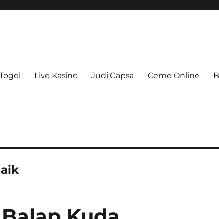
Togel
Live Kasino
Judi Capsa
Ceme Online
B
aik
Balap Kuda