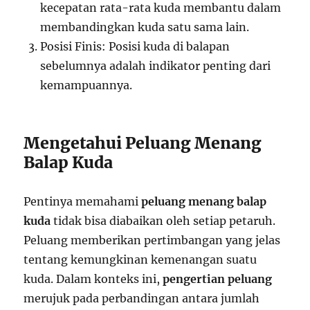
kecepatan rata-rata kuda membantu dalam
membandingkan kuda satu sama lain.
Posisi Finis: Posisi kuda di balapan
sebelumnya adalah indikator penting dari
kemampuannya.
Mengetahui Peluang Menang
Balap Kuda
Pentinya memahami
peluang menang balap
kuda
tidak bisa diabaikan oleh setiap petaruh.
Peluang memberikan pertimbangan yang jelas
tentang kemungkinan kemenangan suatu
kuda. Dalam konteks ini,
pengertian peluang
merujuk pada perbandingan antara jumlah