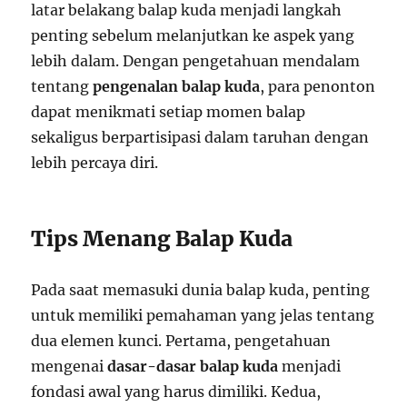
latar belakang balap kuda menjadi langkah
penting sebelum melanjutkan ke aspek yang
lebih dalam. Dengan pengetahuan mendalam
tentang
pengenalan balap kuda
, para penonton
dapat menikmati setiap momen balap
sekaligus berpartisipasi dalam taruhan dengan
lebih percaya diri.
Tips Menang Balap Kuda
Pada saat memasuki dunia balap kuda, penting
untuk memiliki pemahaman yang jelas tentang
dua elemen kunci. Pertama, pengetahuan
mengenai
dasar-dasar balap kuda
menjadi
fondasi awal yang harus dimiliki. Kedua,