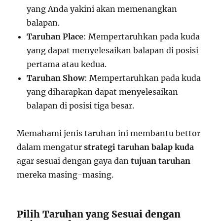
yang Anda yakini akan memenangkan
balapan.
Taruhan Place
: Mempertaruhkan pada kuda
yang dapat menyelesaikan balapan di posisi
pertama atau kedua.
Taruhan Show
: Mempertaruhkan pada kuda
yang diharapkan dapat menyelesaikan
balapan di posisi tiga besar.
Memahami jenis taruhan ini membantu bettor
dalam mengatur
strategi taruhan balap kuda
agar sesuai dengan gaya dan
tujuan taruhan
mereka masing-masing.
Pilih Taruhan yang Sesuai dengan