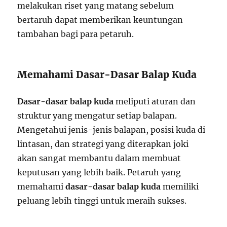
melakukan riset yang matang sebelum
bertaruh dapat memberikan keuntungan
tambahan bagi para petaruh.
Memahami Dasar-Dasar Balap Kuda
Dasar-dasar balap kuda
meliputi aturan dan
struktur yang mengatur setiap balapan.
Mengetahui jenis-jenis balapan, posisi kuda di
lintasan, dan strategi yang diterapkan joki
akan sangat membantu dalam membuat
keputusan yang lebih baik. Petaruh yang
memahami
dasar-dasar balap kuda
memiliki
peluang lebih tinggi untuk meraih sukses.