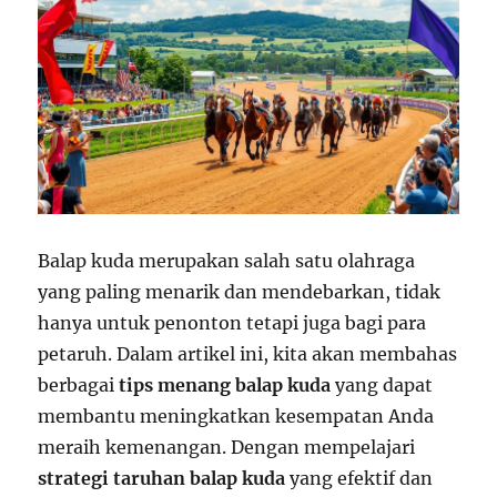
Balap kuda merupakan salah satu olahraga
yang paling menarik dan mendebarkan, tidak
hanya untuk penonton tetapi juga bagi para
petaruh. Dalam artikel ini, kita akan membahas
berbagai
tips menang balap kuda
yang dapat
membantu meningkatkan kesempatan Anda
meraih kemenangan. Dengan mempelajari
strategi taruhan balap kuda
yang efektif dan