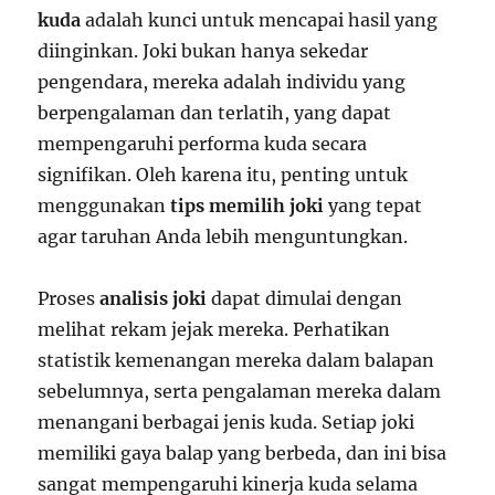
kuda
adalah kunci untuk mencapai hasil yang
diinginkan. Joki bukan hanya sekedar
pengendara, mereka adalah individu yang
berpengalaman dan terlatih, yang dapat
mempengaruhi performa kuda secara
signifikan. Oleh karena itu, penting untuk
menggunakan
tips memilih joki
yang tepat
agar taruhan Anda lebih menguntungkan.
Proses
analisis joki
dapat dimulai dengan
melihat rekam jejak mereka. Perhatikan
statistik kemenangan mereka dalam balapan
sebelumnya, serta pengalaman mereka dalam
menangani berbagai jenis kuda. Setiap joki
memiliki gaya balap yang berbeda, dan ini bisa
sangat mempengaruhi kinerja kuda selama