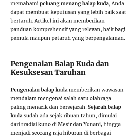
memahami
peluang menang balap kuda
, Anda
dapat membuat keputusan yang lebih baik saat
bertaruh. Artikel ini akan memberikan
panduan komprehensif yang relevan, baik bagi
pemula maupun petaruh yang berpengalaman.
Pengenalan Balap Kuda dan
Kesuksesan Taruhan
Pengenalan balap kuda
memberikan wawasan
mendalam mengenai salah satu olahraga
paling menarik dan bersejarah.
Sejarah balap
kuda
sudah ada sejak ribuan tahun, dimulai
dari tradisi kuno di Mesir dan Yunani, hingga
menjadi seorang raja hiburan di berbagai