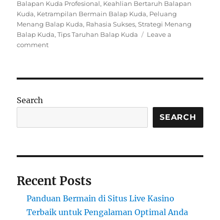
on
Balapan Kuda Profesional
,
Keahlian Bertaruh Balapan
Kuda
,
Ketrampilan Bermain Balap Kuda
,
Peluang
Menang Balap Kuda
,
Rahasia Sukses
,
Strategi Menang
Balap Kuda
,
Tips Taruhan Balap Kuda
Leave a
on
comment
Rahasia
Sukses
–
Tips
Menang
Search
Balap
Kuda
SEARCH
Teratas
Recent Posts
Panduan Bermain di Situs Live Kasino
Terbaik untuk Pengalaman Optimal Anda