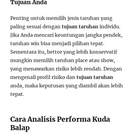
Tujuan Anda
Penting untuk memilih jenis taruhan yang
paling sesuai dengan
tujuan taruhan
individu.
Jika Anda mencari keuntungan jangka pendek,
taruhan win bisa menjadi pilihan tepat.
Sementara itu, bettor yang lebih konservatif
mungkin memilih taruhan place atau show,
yang menawarkan risiko lebih rendah. Dengan
mengenali profil risiko dan
tujuan taruhan
anda, maka keputusan yang diambil akan lebih
tepat.
Cara Analisis Performa Kuda
Balap