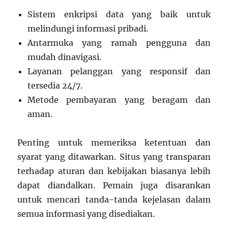
Sistem enkripsi data yang baik untuk
melindungi informasi pribadi.
Antarmuka yang ramah pengguna dan
mudah dinavigasi.
Layanan pelanggan yang responsif dan
tersedia 24/7.
Metode pembayaran yang beragam dan
aman.
Penting untuk memeriksa ketentuan dan
syarat yang ditawarkan. Situs yang transparan
terhadap aturan dan kebijakan biasanya lebih
dapat diandalkan. Pemain juga disarankan
untuk mencari tanda-tanda kejelasan dalam
semua informasi yang disediakan.