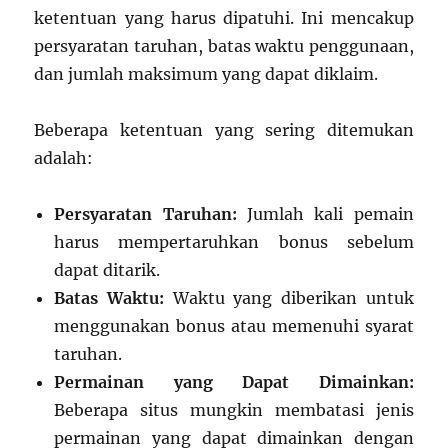
ketentuan yang harus dipatuhi. Ini mencakup
persyaratan taruhan, batas waktu penggunaan,
dan jumlah maksimum yang dapat diklaim.
Beberapa ketentuan yang sering ditemukan
adalah:
Persyaratan Taruhan:
Jumlah kali pemain
harus mempertaruhkan bonus sebelum
dapat ditarik.
Batas Waktu:
Waktu yang diberikan untuk
menggunakan bonus atau memenuhi syarat
taruhan.
Permainan yang Dapat Dimainkan:
Beberapa situs mungkin membatasi jenis
permainan yang dapat dimainkan dengan