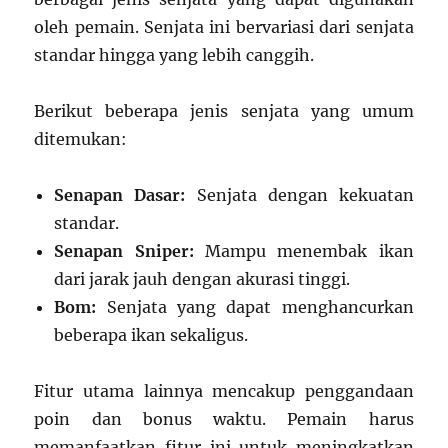
oleh pemain. Senjata ini bervariasi dari senjata
standar hingga yang lebih canggih.
Berikut beberapa jenis senjata yang umum
ditemukan:
Senapan Dasar:
Senjata dengan kekuatan
standar.
Senapan Sniper:
Mampu menembak ikan
dari jarak jauh dengan akurasi tinggi.
Bom:
Senjata yang dapat menghancurkan
beberapa ikan sekaligus.
Fitur utama lainnya mencakup penggandaan
poin dan bonus waktu. Pemain harus
memanfaatkan fitur ini untuk meningkatkan