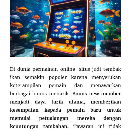
Di dunia permainan online, situs judi tembak
ikan semakin populer karena menyerukan
keterampilan pemain dan menawarkan
berbagai bonus menarik.
Bonus new member
menjadi daya tarik utama, memberikan
kesempatan kepada pemain baru untuk
memulai petualangan mereka dengan
keuntungan tambahan.
Tawaran ini tidak