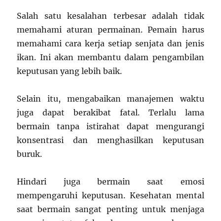
Salah satu kesalahan terbesar adalah tidak
memahami aturan permainan. Pemain harus
memahami cara kerja setiap senjata dan jenis
ikan. Ini akan membantu dalam pengambilan
keputusan yang lebih baik.
Selain itu, mengabaikan manajemen waktu
juga dapat berakibat fatal. Terlalu lama
bermain tanpa istirahat dapat mengurangi
konsentrasi dan menghasilkan keputusan
buruk.
Hindari juga bermain saat emosi
mempengaruhi keputusan. Kesehatan mental
saat bermain sangat penting untuk menjaga