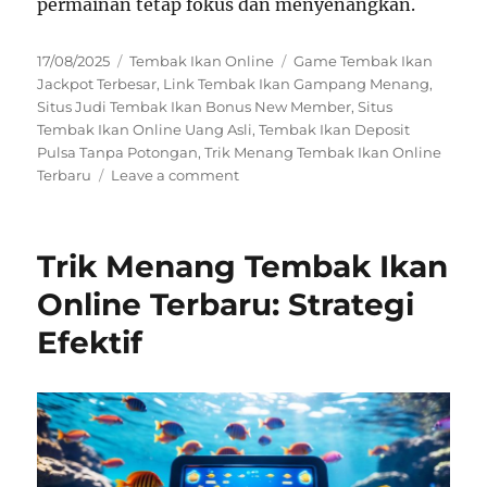
permainan tetap fokus dan menyenangkan.
Posted
Categories
Tags
17/08/2025
Tembak Ikan Online
Game Tembak Ikan
on
Jackpot Terbesar
,
Link Tembak Ikan Gampang Menang
,
Situs Judi Tembak Ikan Bonus New Member
,
Situs
Tembak Ikan Online Uang Asli
,
Tembak Ikan Deposit
Pulsa Tanpa Potongan
,
Trik Menang Tembak Ikan Online
on
Terbaru
Leave a comment
Situs
Judi
Tembak
Trik Menang Tembak Ikan
Ikan
Bonus
Online Terbaru: Strategi
New
Efektif
Member:
Peluang
Menarik