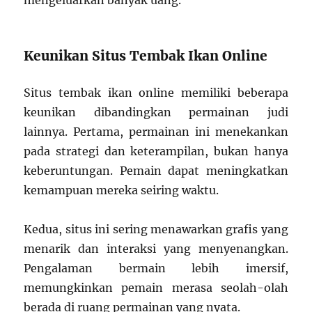
Keunikan Situs Tembak Ikan Online
Situs tembak ikan online memiliki beberapa
keunikan dibandingkan permainan judi
lainnya. Pertama, permainan ini menekankan
pada strategi dan keterampilan, bukan hanya
keberuntungan. Pemain dapat meningkatkan
kemampuan mereka seiring waktu.
Kedua, situs ini sering menawarkan grafis yang
menarik dan interaksi yang menyenangkan.
Pengalaman bermain lebih imersif,
memungkinkan pemain merasa seolah-olah
berada di ruang permainan yang nyata.