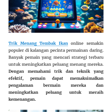
Trik Menang Tembak Ikan
online semakin
populer di kalangan pecinta permainan daring.
Banyak pemain yang mencari strategi terbaru
untuk meningkatkan peluang menang mereka.
Dengan memahami trik dan teknik yang
efektif, pemain dapat memaksimalkan
pengalaman bermain mereka dan
meningkatkan peluang untuk meraih
kemenangan.