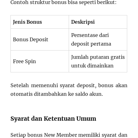
Contoh struktur bonus bisa seperti berikut:
Jenis Bonus
Deskripsi
Persentase dari
Bonus Deposit
deposit pertama
Jumlah putaran gratis
Free Spin
untuk dimainkan
Setelah memenuhi syarat deposit, bonus akan
otomatis ditambahkan ke saldo akun.
Syarat dan Ketentuan Umum
Setiap bonus New Member memiliki syarat dan