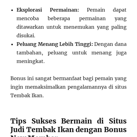
Eksplorasi Permainan:
Pemain dapat
mencoba beberapa permainan yang
ditawarkan untuk menemukan yang paling
disukai.
Peluang Menang Lebih Tinggi:
Dengan dana
tambahan, peluang untuk menang juga
meningkat.
Bonus ini sangat bermanfaat bagi pemain yang
ingin memaksimalkan pengalamannya di situs
Tembak Ikan.
Tips Sukses Bermain di Situs
Judi Tembak Ikan dengan Bonus