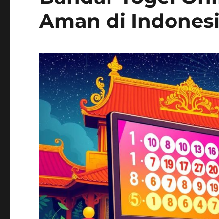
Aman di Indones