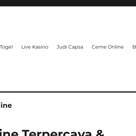
Togel
Live Kasino
Judi Capsa
Ceme Online
B
ine
ine Terpercaya &