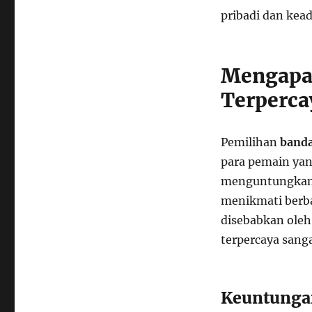
Bandar
pribadi dan kea
Togel
Online
Terpercaya
&
Mengapa 
Aman
Terperca
di
Indonesia
Pemilihan
banda
para pemain ya
menguntungkan.
menikmati berb
disebabkan oleh 
terpercaya sanga
Keuntungan