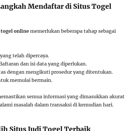
ngkah Mendaftar di Situs Togel
 togel online
memerlukan beberapa tahap sebagai
 yang telah dipercaya.
aftaran dan isi data yang diperlukan.
titas dengan mengikuti prosedur yang ditentukan.
untuk memulai bermain.
memastikan semua informasi yang dimasukkan akurat
alami masalah dalam transaksi di kemudian hari.
ih Situs Judi Togel Terbaik