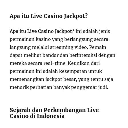
Apa itu Live Casino Jackpot?
Apa itu Live Casino Jackpot
? Ini adalah jenis
permainan kasino yang berlangsung secara
langsung melalui streaming video. Pemain
dapat melihat bandar dan berinteraksi dengan
mereka secara real-time. Keunikan dari
permainan ini adalah kesempatan untuk
memenangkan jackpot besar, yang tentu saja
menarik perhatian banyak penggemar judi.
Sejarah dan Perkembangan Live
Casino di Indonesia