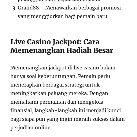
Grand88 – Menawarkan berbagai promosi
yang menggiurkan bagi pemain baru.
Live Casino Jackpot: Cara
Memenangkan Hadiah Besar
Memenangkan jackpot di live casino bukan
hanya soal keberuntungan. Pemain perlu
menerapkan berbagai strategi untuk
meningkatkan peluang mereka. Dengan
memahami permainan dan mengelola
finansial, langkah-langkah ini menjadi kunci
bagi siapa pun yang ingin meraih sukses dalam
perjudian online.