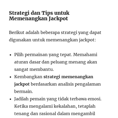
Strategi dan Tips untuk
Memenangkan Jackpot
Berikut adalah beberapa strategi yang dapat
digunakan untuk memenangkan jackpot:
Pilih permainan yang tepat. Memahami
aturan dasar dan peluang menang akan
sangat membantu.
Kembangkan
strategi memenangkan
jackpot
berdasarkan analisis pengalaman
bermain.
Jadilah pemain yang tidak terbawa emosi.
Ketika mengalami kekalahan, tetaplah
tenang dan rasional dalam mengambil