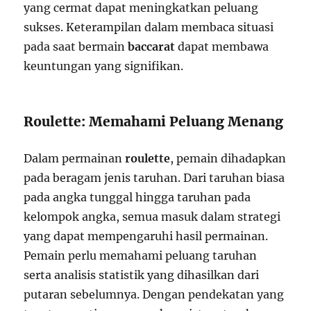
yang cermat dapat meningkatkan peluang
sukses. Keterampilan dalam membaca situasi
pada saat bermain
baccarat
dapat membawa
keuntungan yang signifikan.
Roulette: Memahami Peluang Menang
Dalam permainan
roulette
, pemain dihadapkan
pada beragam jenis taruhan. Dari taruhan biasa
pada angka tunggal hingga taruhan pada
kelompok angka, semua masuk dalam strategi
yang dapat mempengaruhi hasil permainan.
Pemain perlu memahami peluang taruhan
serta analisis statistik yang dihasilkan dari
putaran sebelumnya. Dengan pendekatan yang