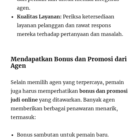
agen.
Kualitas Layanan:
Periksa ketersediaan
layanan pelanggan dan rawat respons
mereka terhadap pertanyaan dan masalah.
Mendapatkan Bonus dan Promosi dari
Agen
Selain memilih agen yang terpercaya, pemain
juga harus memperhatikan
bonus dan promosi
judi online
yang ditawarkan. Banyak agen
memberikan berbagai penawaran menarik,
termasuk:
Bonus sambutan untuk pemain baru.