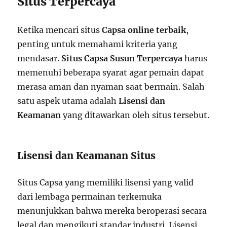
Situs Terpercaya
Ketika mencari situs
Capsa online terbaik
,
penting untuk memahami kriteria yang
mendasar.
Situs Capsa Susun Terpercaya
harus
memenuhi beberapa syarat agar pemain dapat
merasa aman dan nyaman saat bermain. Salah
satu aspek utama adalah
Lisensi dan
Keamanan
yang ditawarkan oleh situs tersebut.
Lisensi dan Keamanan Situs
Situs Capsa yang memiliki lisensi yang valid
dari lembaga permainan terkemuka
menunjukkan bahwa mereka beroperasi secara
legal dan mengikuti standar industri. Lisensi