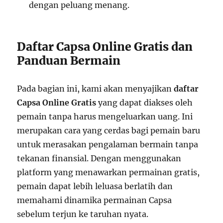
dengan peluang menang.
Daftar Capsa Online Gratis dan
Panduan Bermain
Pada bagian ini, kami akan menyajikan
daftar
Capsa Online Gratis
yang dapat diakses oleh
pemain tanpa harus mengeluarkan uang. Ini
merupakan cara yang cerdas bagi pemain baru
untuk merasakan pengalaman bermain tanpa
tekanan finansial. Dengan menggunakan
platform yang menawarkan permainan gratis,
pemain dapat lebih leluasa berlatih dan
memahami dinamika permainan Capsa
sebelum terjun ke taruhan nyata.