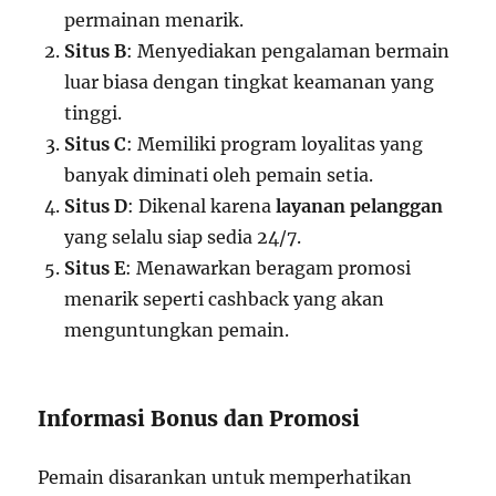
permainan menarik.
Situs B
: Menyediakan pengalaman bermain
luar biasa dengan tingkat keamanan yang
tinggi.
Situs C
: Memiliki program loyalitas yang
banyak diminati oleh pemain setia.
Situs D
: Dikenal karena
layanan pelanggan
yang selalu siap sedia 24/7.
Situs E
: Menawarkan beragam promosi
menarik seperti cashback yang akan
menguntungkan pemain.
Informasi Bonus dan Promosi
Pemain disarankan untuk memperhatikan