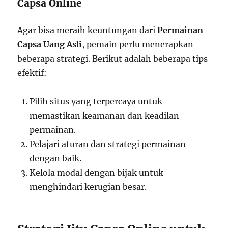
Capsa Online
Agar bisa meraih keuntungan dari
Permainan
Capsa Uang Asli
, pemain perlu menerapkan
beberapa strategi. Berikut adalah beberapa tips
efektif:
Pilih situs yang terpercaya untuk
memastikan keamanan dan keadilan
permainan.
Pelajari aturan dan strategi permainan
dengan baik.
Kelola modal dengan bijak untuk
menghindari kerugian besar.