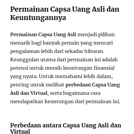
Permainan Capsa Uang Asli dan
Keuntungannya
Permainan Capsa Uang Asli
menjadi pilihan
menarik bagi banyak pemain yang mencari
pengalaman lebih dari sekadar hiburan.
Keunggulan utama dari permainan ini adalah
potensi untuk meraih keuntungan finansial
yang nyata. Untuk memahami lebih dalam,
penting untuk melihat
perbedaan Capsa Uang
Asli dan Virtual
, serta bagaimana cara
mendapatkan keuntungan dari permainan ini.
Perbedaan antara Capsa Uang Asli dan
Virtual