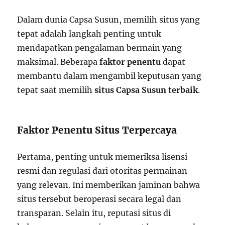
Dalam dunia Capsa Susun, memilih situs yang
tepat adalah langkah penting untuk
mendapatkan pengalaman bermain yang
maksimal. Beberapa
faktor penentu
dapat
membantu dalam mengambil keputusan yang
tepat saat memilih
situs Capsa Susun terbaik
.
Faktor Penentu Situs Terpercaya
Pertama, penting untuk memeriksa lisensi
resmi dan regulasi dari otoritas permainan
yang relevan. Ini memberikan jaminan bahwa
situs tersebut beroperasi secara legal dan
transparan. Selain itu, reputasi situs di