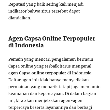
Reputasi yang baik sering kali menjadi
indikator bahwa situs tersebut dapat
diandalkan.
Agen Capsa Online Terpopuler
di Indonesia
Pemain yang mencari pengalaman bermain
Capsa online yang terbaik harus mengenal
agen Capsa online terpopuler
di Indonesia.
Daftar agen ini tidak hanya menyediakan
permainan yang menarik tetapi juga menjamin
keamanan dan kepercayaan. Di dalam bagian
ini, kita akan menjelaskan agen-agen
terpercaya beserta layanannya dan berbagi