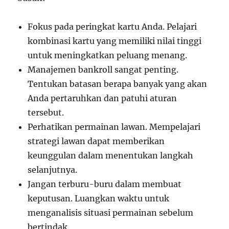
Fokus pada peringkat kartu Anda. Pelajari
kombinasi kartu yang memiliki nilai tinggi
untuk meningkatkan peluang menang.
Manajemen bankroll sangat penting.
Tentukan batasan berapa banyak yang akan
Anda pertaruhkan dan patuhi aturan
tersebut.
Perhatikan permainan lawan. Mempelajari
strategi lawan dapat memberikan
keunggulan dalam menentukan langkah
selanjutnya.
Jangan terburu-buru dalam membuat
keputusan. Luangkan waktu untuk
menganalisis situasi permainan sebelum
bertindak.