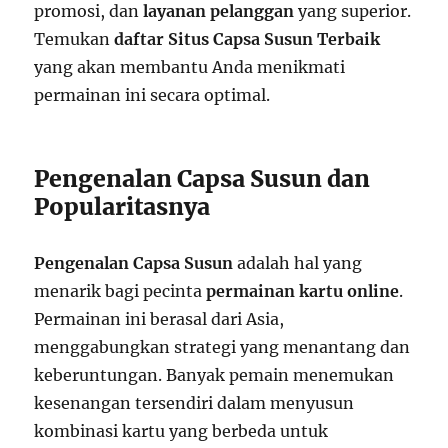
promosi, dan
layanan pelanggan
yang superior.
Temukan
daftar Situs Capsa Susun Terbaik
yang akan membantu Anda menikmati
permainan ini secara optimal.
Pengenalan Capsa Susun dan
Popularitasnya
Pengenalan Capsa Susun
adalah hal yang
menarik bagi pecinta
permainan kartu online
.
Permainan ini berasal dari Asia,
menggabungkan strategi yang menantang dan
keberuntungan. Banyak pemain menemukan
kesenangan tersendiri dalam menyusun
kombinasi kartu yang berbeda untuk