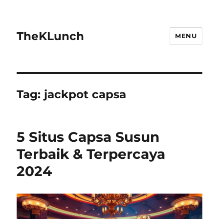
TheKLunch
MENU
Tag:
jackpot capsa
5 Situs Capsa Susun
Terbaik & Terpercaya
2024