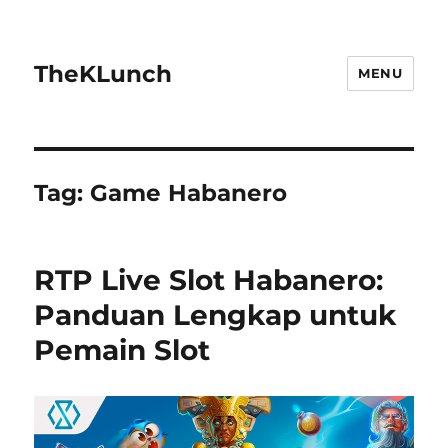
TheKLunch
MENU
Tag:
Game Habanero
RTP Live Slot Habanero:
Panduan Lengkap untuk
Pemain Slot