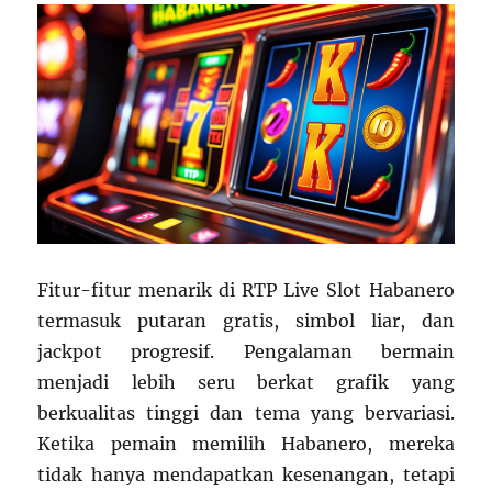
Fitur-fitur menarik di RTP Live Slot Habanero
termasuk putaran gratis, simbol liar, dan
jackpot progresif. Pengalaman bermain
menjadi lebih seru berkat grafik yang
berkualitas tinggi dan tema yang bervariasi.
Ketika pemain memilih Habanero, mereka
tidak hanya mendapatkan kesenangan, tetapi