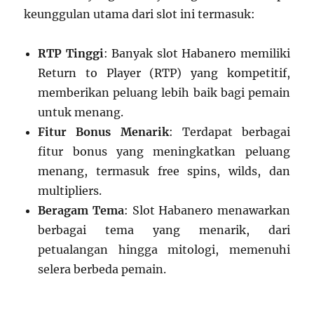
keunggulan utama dari slot ini termasuk:
RTP Tinggi
: Banyak slot Habanero memiliki
Return to Player (RTP) yang kompetitif,
memberikan peluang lebih baik bagi pemain
untuk menang.
Fitur Bonus Menarik
: Terdapat berbagai
fitur bonus yang meningkatkan peluang
menang, termasuk free spins, wilds, dan
multipliers.
Beragam Tema
: Slot Habanero menawarkan
berbagai tema yang menarik, dari
petualangan hingga mitologi, memenuhi
selera berbeda pemain.