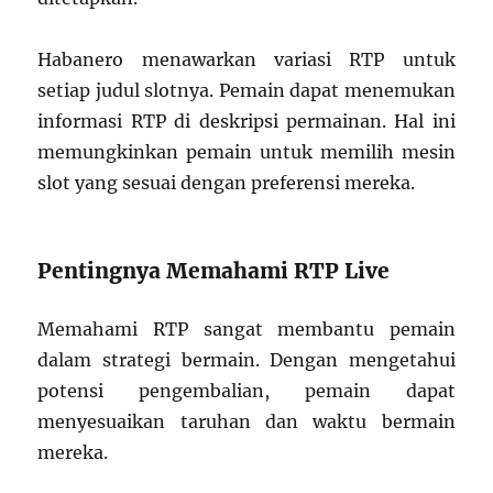
Habanero menawarkan variasi RTP untuk
setiap judul slotnya. Pemain dapat menemukan
informasi RTP di deskripsi permainan. Hal ini
memungkinkan pemain untuk memilih mesin
slot yang sesuai dengan preferensi mereka.
Pentingnya Memahami RTP Live
Memahami RTP sangat membantu pemain
dalam strategi bermain. Dengan mengetahui
potensi pengembalian, pemain dapat
menyesuaikan taruhan dan waktu bermain
mereka.