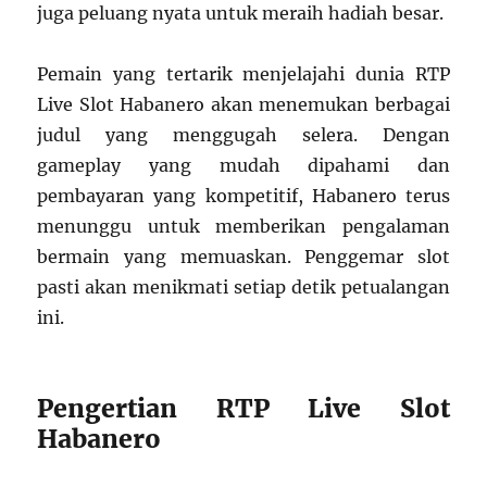
juga peluang nyata untuk meraih hadiah besar.
Pemain yang tertarik menjelajahi dunia RTP
Live Slot Habanero akan menemukan berbagai
judul yang menggugah selera. Dengan
gameplay yang mudah dipahami dan
pembayaran yang kompetitif, Habanero terus
menunggu untuk memberikan pengalaman
bermain yang memuaskan. Penggemar slot
pasti akan menikmati setiap detik petualangan
ini.
Pengertian RTP Live Slot
Habanero