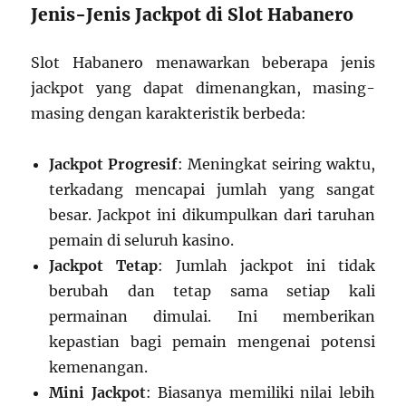
Jenis-Jenis Jackpot di Slot Habanero
Slot Habanero menawarkan beberapa jenis
jackpot yang dapat dimenangkan, masing-
masing dengan karakteristik berbeda:
Jackpot Progresif
: Meningkat seiring waktu,
terkadang mencapai jumlah yang sangat
besar. Jackpot ini dikumpulkan dari taruhan
pemain di seluruh kasino.
Jackpot Tetap
: Jumlah jackpot ini tidak
berubah dan tetap sama setiap kali
permainan dimulai. Ini memberikan
kepastian bagi pemain mengenai potensi
kemenangan.
Mini Jackpot
: Biasanya memiliki nilai lebih