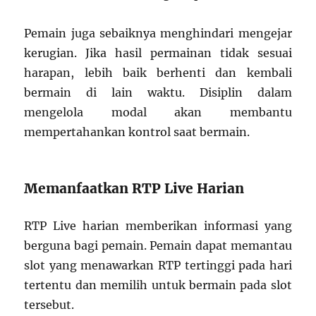
Pemain juga sebaiknya menghindari mengejar
kerugian. Jika hasil permainan tidak sesuai
harapan, lebih baik berhenti dan kembali
bermain di lain waktu. Disiplin dalam
mengelola modal akan membantu
mempertahankan kontrol saat bermain.
Memanfaatkan RTP Live Harian
RTP Live harian memberikan informasi yang
berguna bagi pemain. Pemain dapat memantau
slot yang menawarkan RTP tertinggi pada hari
tertentu dan memilih untuk bermain pada slot
tersebut.