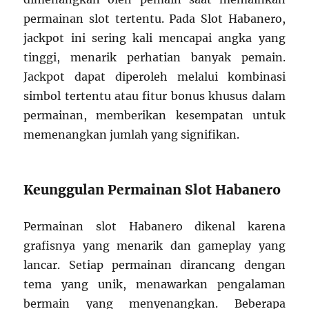
permainan slot tertentu. Pada Slot Habanero,
jackpot ini sering kali mencapai angka yang
tinggi, menarik perhatian banyak pemain.
Jackpot dapat diperoleh melalui kombinasi
simbol tertentu atau fitur bonus khusus dalam
permainan, memberikan kesempatan untuk
memenangkan jumlah yang signifikan.
Keunggulan Permainan Slot Habanero
Permainan slot Habanero dikenal karena
grafisnya yang menarik dan gameplay yang
lancar. Setiap permainan dirancang dengan
tema yang unik, menawarkan pengalaman
bermain yang menyenangkan. Beberapa