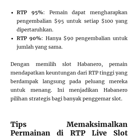
RTP 95%
: Pemain dapat mengharapkan
pengembalian $95 untuk setiap $100 yang
dipertaruhkan.
RTP 90%
: Hanya $90 pengembalian untuk
jumlah yang sama.
Dengan memilih slot Habanero, pemain
mendapatkan keuntungan dari RTP tinggi yang
berdampak langsung pada peluang mereka
untuk menang. Ini menjadikan Habanero
pilihan strategis bagi banyak penggemar slot.
Tips Memaksimalkan
Permainan di RTP Live Slot