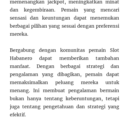
memenangkan jackpot, meningkatkan minat
dan kegembiraan. Pemain yang mencari
sensasi dan keuntungan dapat menemukan
berbagai pilihan yang sesuai dengan preferensi
mereka.
Bergabung dengan komunitas pemain Slot
Habanero dapat memberikan tambahan
manfaat. Dengan berbagai strategi dan
pengalaman yang dibagikan, pemain dapat
memaksimalkan peluang mereka untuk
menang. Ini membuat pengalaman bermain
bukan hanya tentang keberuntungan, tetapi
juga tentang pengetahuan dan strategi yang
efektif.