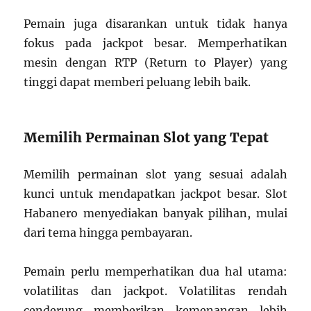
Pemain juga disarankan untuk tidak hanya
fokus pada jackpot besar. Memperhatikan
mesin dengan RTP (Return to Player) yang
tinggi dapat memberi peluang lebih baik.
Memilih Permainan Slot yang Tepat
Memilih permainan slot yang sesuai adalah
kunci untuk mendapatkan jackpot besar. Slot
Habanero menyediakan banyak pilihan, mulai
dari tema hingga pembayaran.
Pemain perlu memperhatikan dua hal utama:
volatilitas dan jackpot. Volatilitas rendah
cenderung memberikan kemenangan lebih