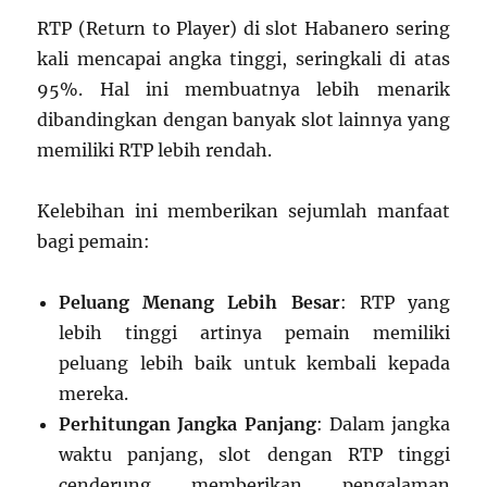
RTP (Return to Player) di slot Habanero sering
kali mencapai angka tinggi, seringkali di atas
95%. Hal ini membuatnya lebih menarik
dibandingkan dengan banyak slot lainnya yang
memiliki RTP lebih rendah.
Kelebihan ini memberikan sejumlah manfaat
bagi pemain:
Peluang Menang Lebih Besar
: RTP yang
lebih tinggi artinya pemain memiliki
peluang lebih baik untuk kembali kepada
mereka.
Perhitungan Jangka Panjang
: Dalam jangka
waktu panjang, slot dengan RTP tinggi
cenderung memberikan pengalaman