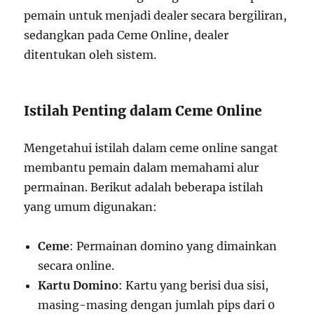
pemain untuk menjadi dealer secara bergiliran,
sedangkan pada Ceme Online, dealer
ditentukan oleh sistem.
Istilah Penting dalam Ceme Online
Mengetahui istilah dalam ceme online sangat
membantu pemain dalam memahami alur
permainan. Berikut adalah beberapa istilah
yang umum digunakan:
Ceme
: Permainan domino yang dimainkan
secara online.
Kartu Domino
: Kartu yang berisi dua sisi,
masing-masing dengan jumlah pips dari 0