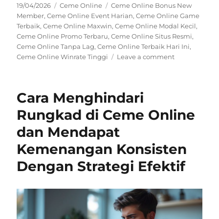
Posted
Categories
Tags
19/04/2026
Ceme Online
Ceme Online Bonus New
on
Member
,
Ceme Online Event Harian
,
Ceme Online Game
Terbaik
,
Ceme Online Maxwin
,
Ceme Online Modal Kecil
,
Ceme Online Promo Terbaru
,
Ceme Online Situs Resmi
,
Ceme Online Tanpa Lag
,
Ceme Online Terbaik Hari Ini
,
on
Ceme Online Winrate Tinggi
Leave a comment
Strategi
Main
Ceme
Cara Menghindari
Online
Anti
Rungkad di Ceme Online
Rungkad
dan Mendapat
yang
Terbukti
Kemenangan Konsisten
Membawa
Untung
Dengan Strategi Efektif
Maksimal