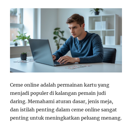
Ceme online adalah permainan kartu yang
menjadi populer di kalangan pemain judi
daring. Memahami aturan dasar, jenis meja,
dan istilah penting dalam ceme online sangat
penting untuk meningkatkan peluang menang.