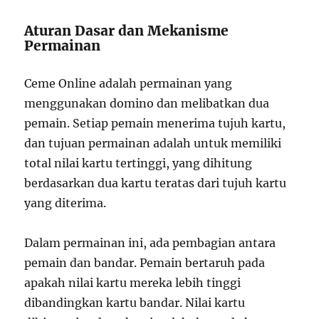
Aturan Dasar dan Mekanisme
Permainan
Ceme Online adalah permainan yang
menggunakan domino dan melibatkan dua
pemain. Setiap pemain menerima tujuh kartu,
dan tujuan permainan adalah untuk memiliki
total nilai kartu tertinggi, yang dihitung
berdasarkan dua kartu teratas dari tujuh kartu
yang diterima.
Dalam permainan ini, ada pembagian antara
pemain dan bandar. Pemain bertaruh pada
apakah nilai kartu mereka lebih tinggi
dibandingkan kartu bandar. Nilai kartu