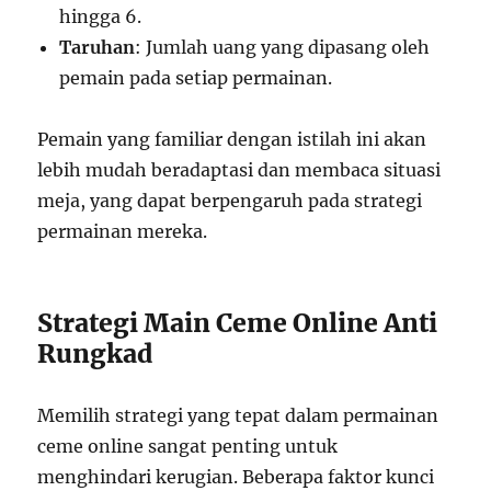
hingga 6.
Taruhan
: Jumlah uang yang dipasang oleh
pemain pada setiap permainan.
Pemain yang familiar dengan istilah ini akan
lebih mudah beradaptasi dan membaca situasi
meja, yang dapat berpengaruh pada strategi
permainan mereka.
Strategi Main Ceme Online Anti
Rungkad
Memilih strategi yang tepat dalam permainan
ceme online sangat penting untuk
menghindari kerugian. Beberapa faktor kunci