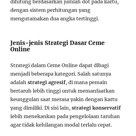
dihitung berdasarkan jumlah dot pada kartu,
dengan sistem perhitungan yang
mengutamakan dua angka tertinggi.
Jenis-jenis Strategi Dasar Ceme
Online
Strategi dalam Ceme Online dapat dibagi
menjadi beberapa kategori. Salah satunya
adalah
strategi agresif
, di mana pemain
bertaruh lebih tinggi untuk memanfaatkan
keunggulan saat merasa yakin dengan kartu
yang dimiliki. Di sisi lain,
strategi konservatif
lebih menekankan pada pengelolaan taruhan
agar tidak kehilangan modal terlalu cepat.