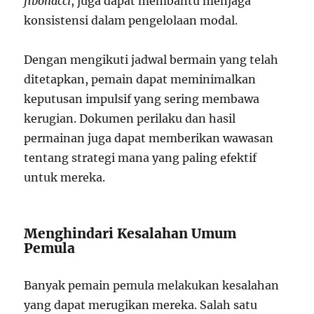
fibonacci
, juga dapat membantu menjaga
konsistensi dalam pengelolaan modal.
Dengan mengikuti jadwal bermain yang telah
ditetapkan, pemain dapat meminimalkan
keputusan impulsif yang sering membawa
kerugian. Dokumen perilaku dan hasil
permainan juga dapat memberikan wawasan
tentang strategi mana yang paling efektif
untuk mereka.
Menghindari Kesalahan Umum
Pemula
Banyak pemain pemula melakukan kesalahan
yang dapat merugikan mereka. Salah satu