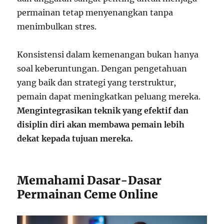
permainan tetap menyenangkan tanpa
menimbulkan stres.
Konsistensi dalam kemenangan bukan hanya
soal keberuntungan. Dengan pengetahuan
yang baik dan strategi yang terstruktur,
pemain dapat meningkatkan peluang mereka.
Mengintegrasikan teknik yang efektif dan
disiplin diri akan membawa pemain lebih
dekat kepada tujuan mereka.
Memahami Dasar-Dasar
Permainan Ceme Online