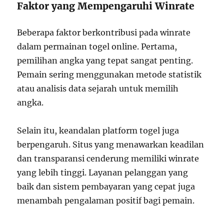
Faktor yang Mempengaruhi Winrate
Beberapa faktor berkontribusi pada winrate
dalam permainan togel online. Pertama,
pemilihan angka yang tepat sangat penting.
Pemain sering menggunakan metode statistik
atau analisis data sejarah untuk memilih
angka.
Selain itu, keandalan platform togel juga
berpengaruh. Situs yang menawarkan keadilan
dan transparansi cenderung memiliki winrate
yang lebih tinggi. Layanan pelanggan yang
baik dan sistem pembayaran yang cepat juga
menambah pengalaman positif bagi pemain.