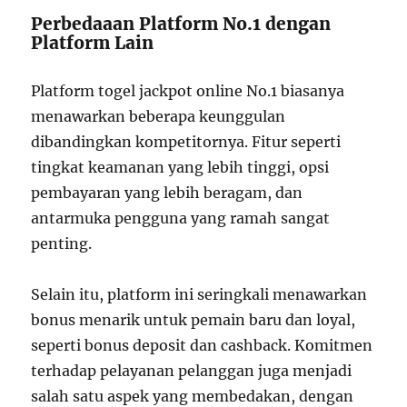
Perbedaaan Platform No.1 dengan
Platform Lain
Platform togel jackpot online No.1 biasanya
menawarkan beberapa keunggulan
dibandingkan kompetitornya. Fitur seperti
tingkat keamanan yang lebih tinggi, opsi
pembayaran yang lebih beragam, dan
antarmuka pengguna yang ramah sangat
penting.
Selain itu, platform ini seringkali menawarkan
bonus menarik untuk pemain baru dan loyal,
seperti bonus deposit dan cashback. Komitmen
terhadap pelayanan pelanggan juga menjadi
salah satu aspek yang membedakan, dengan