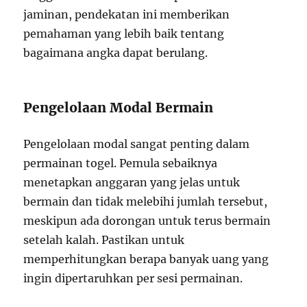
jaminan, pendekatan ini memberikan
pemahaman yang lebih baik tentang
bagaimana angka dapat berulang.
Pengelolaan Modal Bermain
Pengelolaan modal sangat penting dalam
permainan togel. Pemula sebaiknya
menetapkan anggaran yang jelas untuk
bermain dan tidak melebihi jumlah tersebut,
meskipun ada dorongan untuk terus bermain
setelah kalah. Pastikan untuk
memperhitungkan berapa banyak uang yang
ingin dipertaruhkan per sesi permainan.