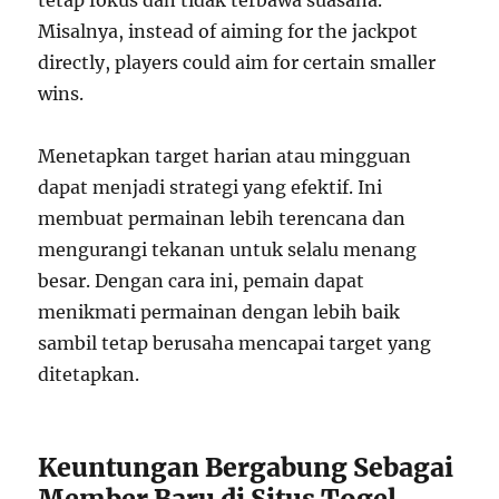
Misalnya, instead of aiming for the jackpot
directly, players could aim for certain smaller
wins.
Menetapkan target harian atau mingguan
dapat menjadi strategi yang efektif. Ini
membuat permainan lebih terencana dan
mengurangi tekanan untuk selalu menang
besar. Dengan cara ini, pemain dapat
menikmati permainan dengan lebih baik
sambil tetap berusaha mencapai target yang
ditetapkan.
Keuntungan Bergabung Sebagai
Member Baru di Situs Togel