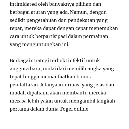
intimidated oleh banyaknya pilihan dan
berbagai aturan yang ada. Namun, dengan
sedikit pengetahuan dan pendekatan yang
tepat, mereka dapat dengan cepat menemukan
cara untuk berpartisipasi dalam permainan
yang menguntungkan ini.
Berbagai strategi terbukti efektif untuk
anggota baru, mulai dari memilih angka yang
tepat hingga memanfaatkan bonus
pendaftaran. Adanya informasi yang jelas dan
mudah dipahami akan membantu mereka
merasa lebih yakin untuk mengambil langkah
pertama dalam dunia Togel online.