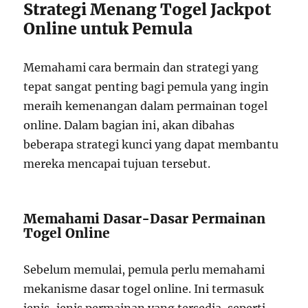
Strategi Menang Togel Jackpot
Online untuk Pemula
Memahami cara bermain dan strategi yang
tepat sangat penting bagi pemula yang ingin
meraih kemenangan dalam permainan togel
online. Dalam bagian ini, akan dibahas
beberapa strategi kunci yang dapat membantu
mereka mencapai tujuan tersebut.
Memahami Dasar-Dasar Permainan
Togel Online
Sebelum memulai, pemula perlu memahami
mekanisme dasar togel online. Ini termasuk
jenis-jenis permainan yang tersedia, seperti