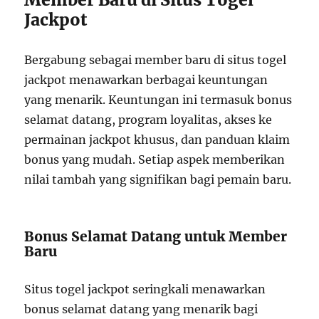
Jackpot
Bergabung sebagai member baru di situs togel
jackpot menawarkan berbagai keuntungan
yang menarik. Keuntungan ini termasuk bonus
selamat datang, program loyalitas, akses ke
permainan jackpot khusus, dan panduan klaim
bonus yang mudah. Setiap aspek memberikan
nilai tambah yang signifikan bagi pemain baru.
Bonus Selamat Datang untuk Member
Baru
Situs togel jackpot seringkali menawarkan
bonus selamat datang yang menarik bagi