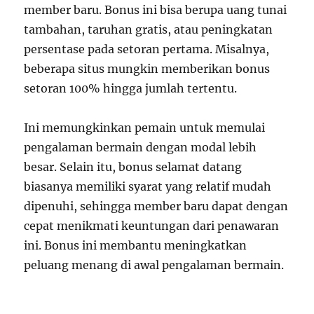
member baru. Bonus ini bisa berupa uang tunai
tambahan, taruhan gratis, atau peningkatan
persentase pada setoran pertama. Misalnya,
beberapa situs mungkin memberikan bonus
setoran 100% hingga jumlah tertentu.
Ini memungkinkan pemain untuk memulai
pengalaman bermain dengan modal lebih
besar. Selain itu, bonus selamat datang
biasanya memiliki syarat yang relatif mudah
dipenuhi, sehingga member baru dapat dengan
cepat menikmati keuntungan dari penawaran
ini. Bonus ini membantu meningkatkan
peluang menang di awal pengalaman bermain.