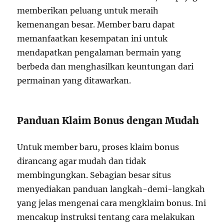
memberikan peluang untuk meraih
kemenangan besar. Member baru dapat
memanfaatkan kesempatan ini untuk
mendapatkan pengalaman bermain yang
berbeda dan menghasilkan keuntungan dari
permainan yang ditawarkan.
Panduan Klaim Bonus dengan Mudah
Untuk member baru, proses klaim bonus
dirancang agar mudah dan tidak
membingungkan. Sebagian besar situs
menyediakan panduan langkah-demi-langkah
yang jelas mengenai cara mengklaim bonus. Ini
mencakup instruksi tentang cara melakukan